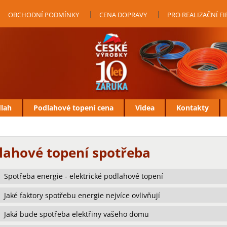
OBCHODNÍ PODMÍNKY
CENA DOPRAVY
PRO REALIZAČNÍ F
dlah
Podlahové topení cena
Videa
Kontakty
lahové topení spotřeba
Spotřeba energie - elektrické podlahové topení
Jaké faktory spotřebu energie nejvíce ovlivňují
Jaká bude spotřeba elektřiny vašeho domu