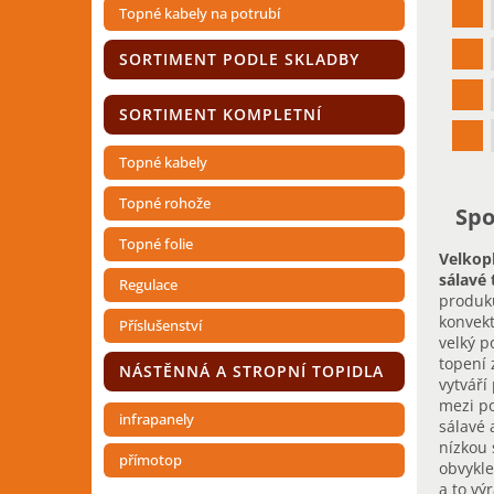
í
Topné kabely na potrubí
p
a
SORTIMENT PODLE SKLADBY
n
e
SORTIMENT KOMPLETNÍ
l
Topné kabely
Topné rohože
Spo
Topné folie
Velkop
sálavé
Regulace
produku
konvekt
Příslušenství
velký p
topení 
NÁSTĚNNÁ A STROPNÍ TOPIDLA
vytváří
mezi p
infrapanely
sálavé 
nízkou 
přímotop
obvykle
a to vý