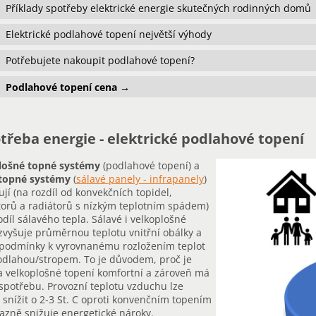
Příklady spotřeby elektrické energie skutečných rodinných domů
Elektrické podlahové topení největší výhody
Potřebujete nakoupit podlahové topení?
Podlahové topení cena →
třeba energie - elektrické podlahové topení
lošné topné systémy
(podlahové topení) a
 topné systémy
(
sálavé panely - infrapanely
)
jí (na rozdíl od konvekčních topidel,
orů a radiátorů s nízkým teplotním spádem)
odíl sálavého tepla. Sálavé i velkoplošné
zvyšuje průměrnou teplotu vnitřní obálky a
 podmínky k vyrovnanému rozložením teplot
odlahou/stropem. To je důvodem, proč je
a velkoplošné topení komfortní a zároveň má
spotřebu. Provozní teplotu vzduchu lze
 snížit o 2-3 St. C oproti konvenčním topením
razně snižuje energetické nároky.