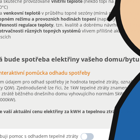
a skutečné provozované
vnitřní teplotě
(někdo topí na 19°C, jiný n
0°C)
a
venkovní teplotě
v průběhu topné sezóny (mírná nebo extrémní
opném režimu a provozních hodinách topení
(např. využívání tzv
řesnosti regulace teploty
, tzn. kvalitě a dobrému návrhu regulačn
etrvačnosti různých topných systémů
vlivem přílišné akumulace z
iscích
á bude spotřeba elektřiny vašeho domu/bytu
nteraktivní pomůcka odhadu spotřeby
m údajem pro odhad spotřeby je hodnota tepelné ztráty, označuj
ty Q(W). Zjednodušeně lze říci, že 1kW tepelné ztráty znamená roč
é ztrátě běžného dnešního domu vyhovujícího normám 5kW bude ro
000kW).
 vaší aktuální cenu elektřiny za kWH a tepelnou ztrátu a získát
ebuji pomoc s odhadem tepelné ztráty