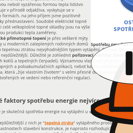
vou neboli vyzářenou formou tepla lidstvo
uje v přírodě odjakživa, vyskytuje se v
 formách, na jeho příjem jsme pozitivně
ky přednastaveni. Soudobé elektrické topné
či celé velkoplošné topné skladby jsou na výše
ou produkci tepla zaměřeny.
ické přímotopné topení
je přes veškeré mýty
ry u moderních zateplených rodinných domů
Spotřebu neurčuje př
 tepelnou ztrátou nejvýhodnějším typem vytápění. Potřeba tepla j
í nejdůležitější. Důležité je zohlednit
pořizovací náklady, životnost
ch kotlů a tepelných čerpadel). Významnou vlastností je principiáln
pných a poloakumulačních aplikací), neboť každá podlahová plocha
a, která „žije vlastním životem“ s velmi přesně dávkovanou spotřeb
ytvořených ve vedení nebo referenční regulací.
é faktory spotřebu energie nejvíce ovlivňují
je skutečná spotřeba energie na vytápění u všech topných systémů
ejdůležitější z nich je "
tepelná ztráta
" vytápěného prostoru, tato ve
lastnostech stavební konstrukce, je naprosto rozhodujícím faktorem