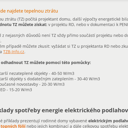
de najdete tepelnou ztrátu
u ztrátu (TZ) počítá projektant domu, další výpočty energetické bi
dnotu TZ můžete získat:
v projektu RD, nebo v dokumentaci k PENB
 z nejasných důvodů není TZ vždy přímo součástí projektu nebo d
.
ém případě můžete zkusit: vyžádat si TZ u projektanta RD nebo zkus
na
TZB-Info.cz
.
 odhadnout TZ můžete pomocí této pomůcky:
tarší nezateplené objekty - 40-50 W/m3
tarší objekty s dodatečným zateplením - 30-40 W/m3
oučasné novostavby - 20-30 W/m3
ED - 15-20 W/m3
klady spotřeby energie elektrického podlaho
é příklady prezentují rodinné domy vybavené
elektrickým podla
,
topných fólií
nebo jejich kombinací a dále celkovou spotřebu elekt