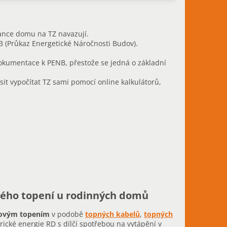
lance domu na TZ navazují.
 (Průkaz Energetické Náročnosti Budov).
okumentace k PENB, přestože se jedná o základní
it vypočítat TZ sami pomocí online kalkulátorů,
vého topení u rodinných domů
hovým topením
v podobě
topných kabelů
,
topných
rické energie RD s dílčí spotřebou na vytápění v