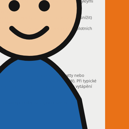
a 22°C i když projektant počítal např. s obvyklými
 zima)
. útlumové teploty spotřebu může výrazně snížit)
ích prvků
nemožňující přesné řízení teploty při teplotních
e se písmenem Q, jednotkou jsou watty nebo
ní spotřebu na vytápění 1MW (1000 kW). Při typické
ční spotřeba energie vašeho domu na vytápění
e odhad spotřeby za topnou sezónu v Kč: