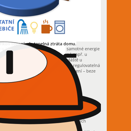
íkon topení, ale tepelná ztráta domu.
e u těchto domů tak malá, že cena samotné energie
 a tzv. udržovací náklady
(významné např. u
ě snadná přesná regulovatelnost (zvláště u
 (místnost) funguje jako samostatně regulovatelná
ou energie k udržení teplotního nastavení – beze
 závislá na těchto faktorech:
ličina je přímo závislá na tepelně izolačních
, čím menší číslo, tím nižší spotřeba