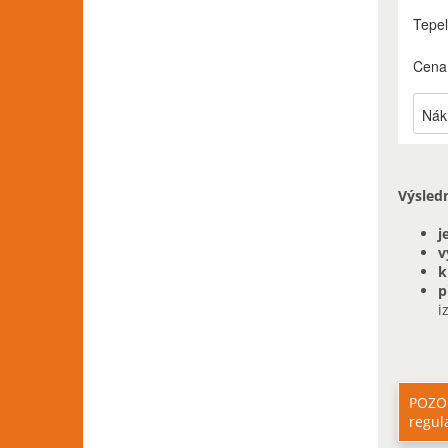
Výsled
j
v
k
p
i
POZOR
regul