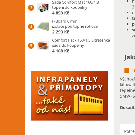
n
Sada Comfort Mat 160/1,3
2
topení do koupelny
n
4 859 Kč
t
F-Board 6 mm
p
izolace pod topné rohože
s
2 293 Kč
z
Comfort Pack 150/1,5 ultratenká
sada do koupelny
4 168 Kč
Jak
I
Výchozí
kilowat
tepeln
5MW (5
Dosaďte
Potř