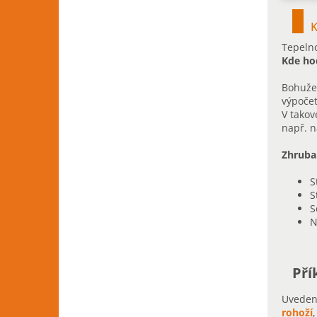
K
Tepelno
Kde ho
Bohužel
výpočet
V takov
např. 
Zhruba
S
S
S
N
Pří
Uveden
rohoží