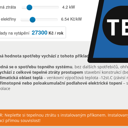
T
ná hodnota spotřeby vychází z tohoto příkladového zadání:
edná se o spotřebu topného systému
, bez dalších spotřebičů, ohř
ychází z celkové tepelné ztráty prostupem
stavební konstrukcí (be
limatická oblast teplá
– venkovní výpočtová teplota -12st.C (závisí n
římotopné nebo poloakumulační podlahové elektrické topení
– 
zolace
: Nepleťte si tepelnou ztrátu s instalovaným příkonem. Instalova
ací přímou souvislost!