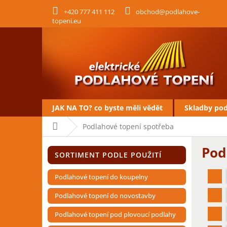
Přejít
+420 777 411 112
obchod@podlahove-
na
topeni.eu
obsah
JAK NA TO? co byste měli vědět
Skladby po
Domů
Podlahové topení spotřeba
P
Pod
Přeskočit
o
SORTIMENT PODLE POUŽITÍ
kategorie
s
t
Podlahové topení do koupelny
r
a
Podlahové topení do novostavby
n
Podlahové topení pod plovoucí podlahy
n