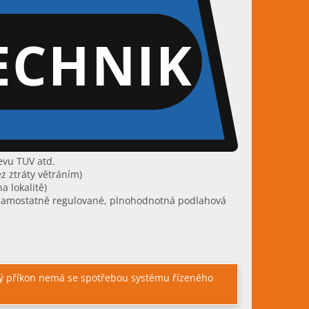
ECHNIK
evu TUV atd.
z ztráty větráním)
a lokalitě)
samostatně regulované, plnohodnotná podlahová
ný příkon nemá se spotřebou systému řízeného