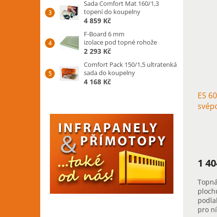
Sada Comfort Mat 160/1,3
topení do koupelny
4 859 Kč
F-Board 6 mm
izolace pod topné rohože
2 293 Kč
Comfort Pack 150/1,5 ultratenká
sada do koupelny
4 168 Kč
ES 60
svép
1 4
Topná
ploch
podla
pro n