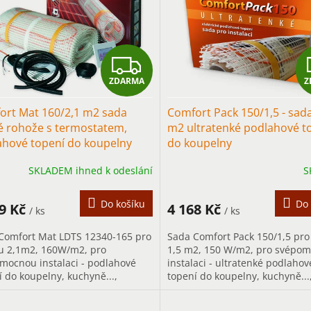
Z
ZDARMA
Z
D
ort Mat 160/2,1 m2 sada
Comfort Pack 150/1,5 - sada
A
é rohože s termostatem,
m2 ultratenké podlahové t
ahové topení do koupelny
do koupelny
R
SKLADEM ihned k odeslání
S
M
A
Do košíku
Do 
99 Kč
4 168 Kč
/ ks
/ ks
Comfort Mat LDTS 12340-165 pro
Sada Comfort Pack 150/1,5 pro
u 2,1m2, 160W/m2, pro
1,5 m2, 150 W/m2, pro svépo
mocnou instalaci - podlahové
instalaci - ultratenké podlahov
í do koupelny, kuchyně...,
topení do koupelny, kuchyně...
vším pro přerušované vytápění s
především pro přerušované vy
m...
s...