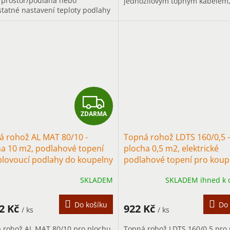
 prostor/podlaha nebo
jednožilovým topným kabelem
tatné nastavení teploty podlahy
dotykovým termostatem a
e
příslušenstvím.
Z
ZDARMA
D
á rohož AL MAT 80/10 -
Topná rohož LDTS 160/0,5 -
A
ha 10 m2, podlahové topení
plocha 0,5 m2, elektrické
plovoucí podlahy do koupelny
podlahové topení pro koup
R
SKLADEM
SKLADEM ihned k 
M
A
Do košíku
Do 
22 Kč
922 Kč
/ ks
/ ks
 rohož AL MAT 80/10 pro plochu
Topná rohož LDTS 160/0,5 pro