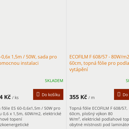
-0,6x 1,5m / 50W, sada pro
ECOFILM F 608/57 - 80W/m2
omocnou instalaci
60cm, topná fólie pro podl
vytápění
SKLADEM
S
Do košíku
Do 
04 Kč
355 Kč
/ ks
/ m
 fólie ES 60-0,6x1,5m / 50W pro
Topná fólie ECOFILM F 608/57, 
u 0,6 x 1,5m, 60W/m2, elektrické
60cm, plošný výkon 80
hové topení
W/m², elektrické podlahové to
ízkoenergetické
obytné místnosti pod lamináto