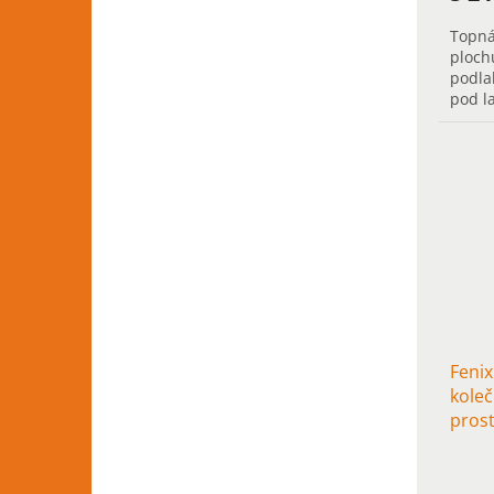
Topná
ploch
podla
pod l
podla
Feni
kole
pros