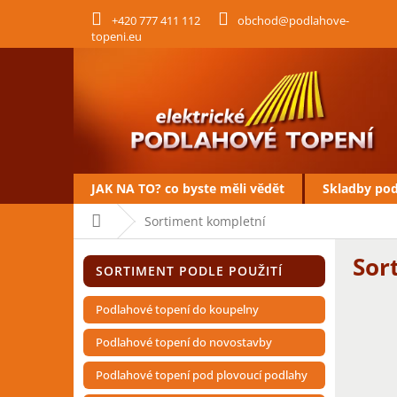
Přejít
+420 777 411 112
obchod@podlahove-
na
topeni.eu
obsah
JAK NA TO? co byste měli vědět
Skladby po
Domů
Sortiment kompletní
P
Sor
Přeskočit
o
SORTIMENT PODLE POUŽITÍ
kategorie
s
t
Podlahové topení do koupelny
r
a
Podlahové topení do novostavby
n
Podlahové topení pod plovoucí podlahy
n