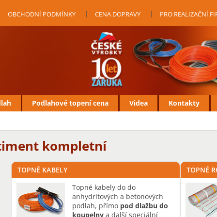
OBCHODNÍ PODMÍNKY
CENA DOPRAVY
PRO REALIZAČNÍ F
dlah
Podlahové topení cena
Videa
Kontakty
timent kompletní
TOPNÉ KABELY
TOPNÉ 
Topné kabely do
do
anhydritových a betonových
podlah, přímo
pod dlažbu do
koupelny
a další speciální