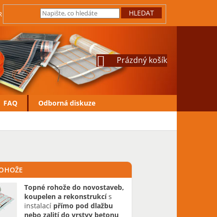
HLEDAT
IRMY
JAK REKLAMOVAT
VRÁCENÍ ZBOŽÍ
OCHRANA OSOBN
NÁKUPNÍ
Prázdný košík
KOŠÍK
FAQ
Odborná diskuze
ROHOŽE
Topné rohože
do novostaveb,
koupelen a rekonstrukcí
s
instalací
přímo pod dlažbu
nebo zalití do vrstvy betonu