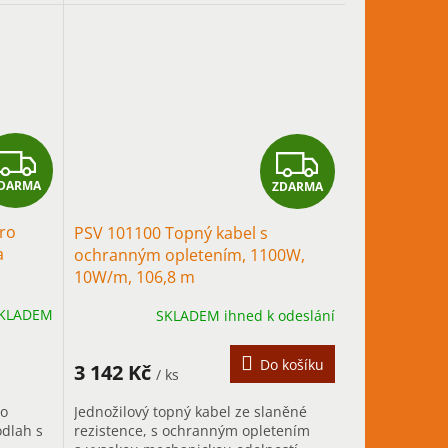
snou...
Z
Z
DARMA
ZDARMA
D
D
ro
PSV 101100 Topný kabel s
A
A
a
ochranným opletením, 1100W,
10W/m, 106,8 m
R
R
KLADEM
SKLADEM ihned k odeslání
M
M
A
A
Do košíku
3 142 Kč
/ ks
Jednožilový topný kabel ze slaněné
do
rezistence, s ochranným opletením
odlah s