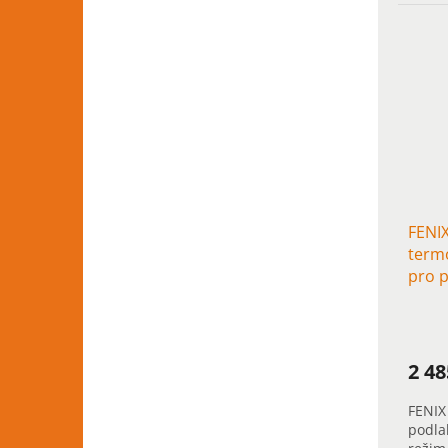
stavb
podlah
FENI
term
pro 
2 4
FENIX
podla