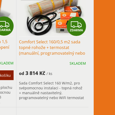
Z
Z
DARMA
ZDARMA
D
D
 1,5
Comfort Select 160/0,5 m2 sada
A
A
opení
topné rohože + termostat
(manuální, programovatelný nebo
R
R
WiFi), podlahové topení do
KLADEM
SKLADEM
koupelny
M
M
3 814 Kč
od
/ ks
A
A
košíku
Sada Comfort Select 160 W/m2, pro
 plochu
svépomocnou instalaci - topná rohož
mocnou
+ manuálně nastavitelný,
é
programovatelný nebo WiFi termostat
,
+ podlahové čidlo + ochranná...
tápění