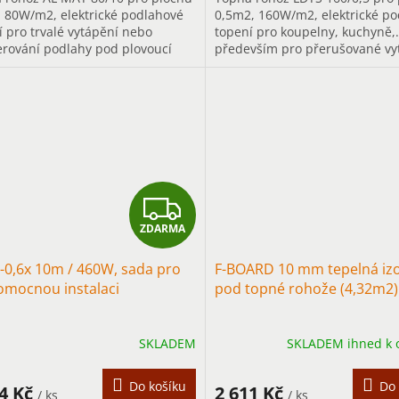
 80W/m2, elektrické podlahové
0,5m2, 160W/m2, elektrické p
í pro trvalé vytápění nebo
topení pro koupelny, kuchyně,.
rování podlahy pod plovoucí
především pro přerušované vy
hy do vlhkých prostor.
rychlým ohřevem.
Z
ZDARMA
D
-0,6x 10m / 460W, sada pro
F-BOARD 10 mm tepelná izo
A
omocnou instalaci
pod topné rohože (4,32m2)
R
SKLADEM
SKLADEM ihned k 
M
A
Do košíku
Do 
44 Kč
2 611 Kč
/ ks
/ ks