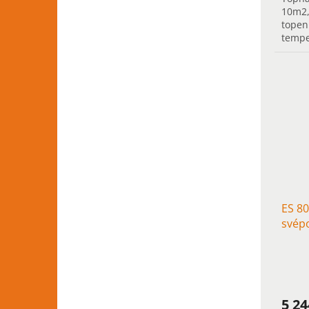
10m2,
topen
tempe
podla
ES 80
svép
5 2