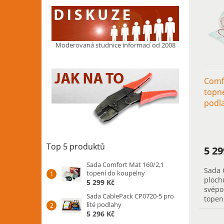
i
s
p
r
Moderovaná studnice informací od 2008
o
d
u
Comf
k
topn
t
podl
ů
Top 5 produktů
5 2
Sada Comfort Mat 160/2,1
Sada 
topení do koupelny
ploch
5 299 Kč
svépo
Sada CablePack CP0720-5 pro
topen
lité podlahy
přede
5 296 Kč
rychlý