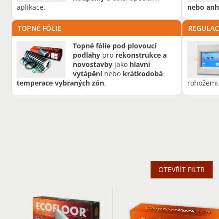
aplikace.
nebo anh
TOPNÉ FÓLIE
REGULAC
Topné fólie pod plovoucí
podlahy
pro
rekonstrukce a
novostavby
jako
hlavní
vytápění
nebo
krátkodobá
temperace vybraných zón
.
rohožemi
OTEVŘÍT FILTR