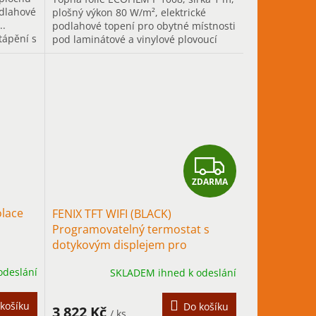
odlahové
plošný výkon 80 W/m², elektrické
..
podlahové topení pro obytné místnosti
tápění s
pod laminátové a vinylové plovoucí
podlahy s nosnou dřevovláknitou...
Z
ZDARMA
D
lace
FENIX TFT WIFI (BLACK)
A
Programovatelný termostat s
dotykovým displejem pro
R
podlahové vytápění
odeslání
SKLADEM ihned k odeslání
M
A
košíku
Do košíku
3 822 Kč
/ ks