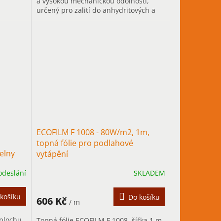
a vysokou mechanickou odolností,
,
určený pro zalití do anhydritových a
betonových podlah pro novostavby a...
ECOFILM F 1008 - 80W/m2, 1m,
topná fólie pro podlahové
elny
vytápění
odeslání
SKLADEM
košíku
Do košíku
606 Kč
/ m
 plochu
Topná fólie ECOFILM F 1008, šířka 1 m,