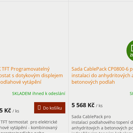
y pod dřevěné plovoucí
vinylové plovoucí podlahy s no
y s...
Z
X TFT Programovatelný
Sada CablePack CP0800-6 p
ostat s dotykovým displejem
instalaci do anhydritových 
podlahové vytápění
betonových podlah
SKLADEM ihned k odeslání
S
5 568 Kč
/ ks
Do košíku
85 Kč
/ ks
Sada CablePack pro
 TFT termostat pro elektrické
instalaci podlahového topení 
hové vytápění - kombinovaný
anhydritových a betonových p