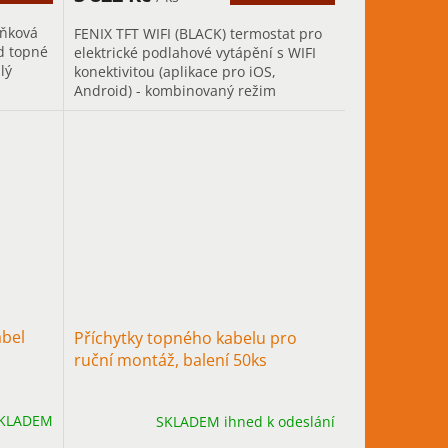
ňková
FENIX TFT WIFI (BLACK) termostat pro
d topné
elektrické podlahové vytápění s WIFI
lý
konektivitou (aplikace pro iOS,
Android) - kombinovaný režim
prostor/podlaha nebo samostatné
nastavení...
bel
Příchytky topného kabelu pro
ruční montáž, balení 50ks
KLADEM
SKLADEM ihned k odeslání