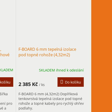
,
F-BOARD 6 mm tepelná izolace
ahové
pod topné rohože (4,32m2)
KLADEM
SKLADEM ihned k odeslání
košíku
Do košíku
2 385 Kč
/ ks
šířka
F-BOARD 6 mm (4,32m2) Doplňková
tenkovrstvá tepelná izolace pod topné
pení pro
rohože a topné kabely pro rychlý ohřev
vé a
podlahy.