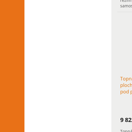
režim
samos
v čas
Topn
ploc
pod 
9 8
Topná