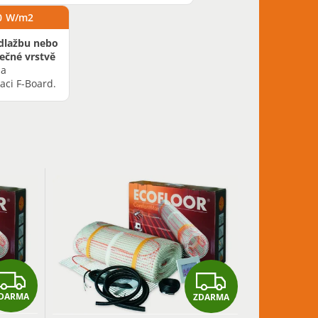
00 W/m2
dlažbu nebo
ečné vrstvě
na
aci F-Board.
Z
Z
DARMA
ZDARMA
D
D