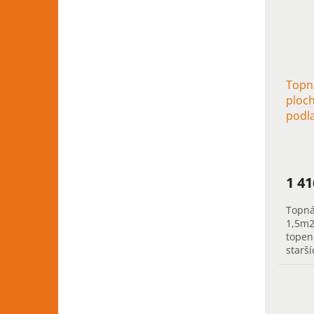
Topná
ploch
podla
stav
1 4
Topná
1,5m2
topen
starš
vytáp