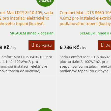
ZDARMA
Z
D
ort Mat LDTS 8410-105, sada
Comfort Mat LDTS 8460-105
A
 pro instalaci elektrického
4,6m2 pro instalaci elektri
ahového topení (kuchyň,
podlahového topení (kuchy
R
ba)
chodba)
SKLADEM ihned k odeslání
SKLADEM ihned k 
M
A
Do košíku
Do 
49 Kč
6 736 Kč
/ ks
/ ks
Comfort Mat LDTS 8410-105 pro
Sada Comfort Mat LDTS 8460-1
u 4,1m2, 100W/m2, pro
plochu 4,6m2, 100W/m2, pro
mocnou instalaci - elektrické
svépomocnou instalaci - elektr
hové topení do kuchyně,
podlahové topení do kuchyně,
y..., především pro trvalé
chodby..., především pro trval
ění.
vytápění.