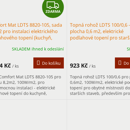
Z
ZDARMA
D
ort Mat LDTS 8820-105, sada
Topná rohož LDTS 100/0,6 -
A
 pro instalaci elektrického
plocha 0,6 m2, elektrické
ahového topení (kuchyň,
podlahové topení pro starš
R
ba)
stavby
SKLADEM ihned k odeslání
S
M
A
Do košíku
Do 
64 Kč
923 Kč
/ ks
/ ks
Comfort Mat LDTS 8820-105 pro
Topná rohož LDTS 100/0,6 pro
u 8,2m2, 100W/m2, pro
0,6m2, 100W/m2, elektrické p
mocnou instalaci - elektrické
topení pro obytné místnosti do
hové topení do kuchyně,
starších staveb, především pro
y..., především pro trvalé
vytápění.
ění.