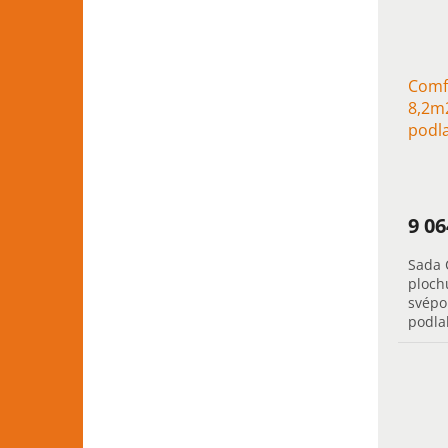
Comf
8,2m2
podl
chod
9 0
Sada 
ploch
svépo
podla
chodb
vytáp