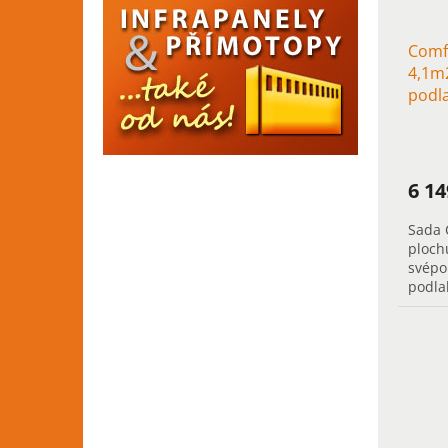
Comf
4,1m2
podl
chod
6 1
Sada 
ploch
svépo
podla
chodb
vytáp