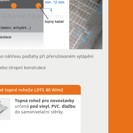
ého náhřevu podlahy při přerušovaném vytápění
ebo stropní konstrukce
vé topné rohože LDTS 80 W/m2
Topná rohož pro novostavby
určená
pod vinyl, PVC, dlažbu
do samonivelační stěrky.