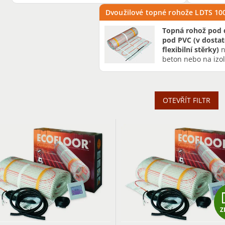
Dvoužilové topné rohože LDTS 1
Topná rohož pod 
pod PVC (v dostat
flexibilní stěrky)
beton
nebo na izol
OTEVŘÍT FILTR
Z