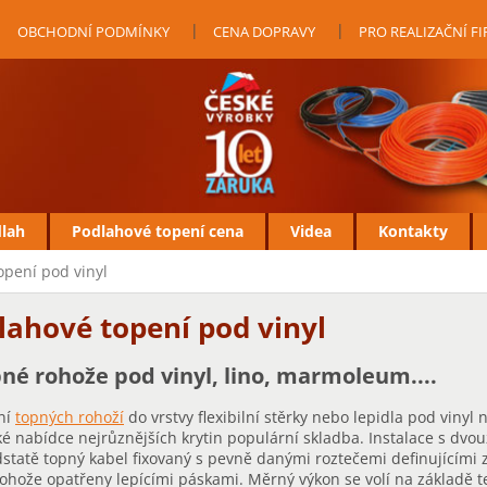
OBCHODNÍ PODMÍNKY
CENA DOPRAVY
PRO REALIZAČNÍ F
dlah
Podlahové topení cena
Videa
Kontakty
opení pod vinyl
lahové topení pod vinyl
né rohože pod vinyl, lino, marmoleum....
ní
topných rohoží
do vrstvy flexibilní stěrky nebo lepidla pod vinyl n
é nabídce nejrůznějších krytin populární
skladba. Instalace s dvo
dstatě topný kabel fixovaný s pevně danými roztečemi definujícími 
ohože opatřeny lepícími páskami. Měrný výkon se volí na základě 