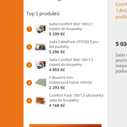
Comf
k
1,8m2
t
Top 5 produktů
podl
ů
chod
Sada Comfort Mat 160/2,1
topení do koupelny
5 299 Kč
Sada CablePack CP0720-5 pro
5 0
lité podlahy
5 296 Kč
Sada 
Sada Comfort Mat 160/1,3
ploch
topení do koupelny
svépo
4 859 Kč
podla
chodb
F-Board 6 mm
vytáp
izolace pod topné rohože
2 293 Kč
Comfort Pack 150/1,5 ultratenká
sada do koupelny
4 168 Kč