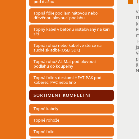
T
pod dlažbu
V
Topná fólie pod laminátovou nebo
F
dřevěnou plovoucí podlahu
(
Topný kabel v betonu instalovaný na kari
P
síti
m
T
Topná rohož nebo kabel ve stěrce na
j
suché skladbě (OSB, SDK)
V
p
Topná rohož AL Mat pod plovoucí
(
podlahu do koupelny
N
Topná fólie s deskami HEAT-PAK pod
koberec, PVC nebo lino
SORTIMENT KOMPLETNÍ
Topné kabely
Topné rohože
Topné folie