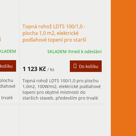
Topná rohož LDTS 100/1,0 -
plocha 1,0 m2, elektrické
í
podlahové topení pro starší
stavby
KLADEM
SKLADEM ihned k odeslání
košíku
Do košíku
1 123 Kč
/ ks
 plochu
Topná rohož LDTS 100/1,0 pro plochu
odlahové
1,0m2, 100W/m2, elektrické podlahové
topení pro obytné místnosti do
 trvalé
starších staveb, především pro trvalé
vytápění.