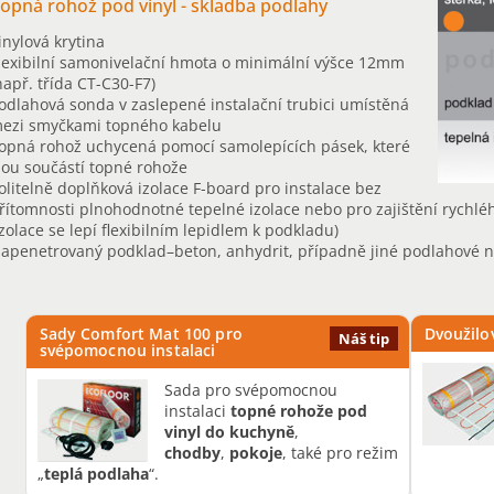
opná rohož pod vinyl - skladba podlahy
inylová krytina
lexibilní samonivelační hmota o minimální výšce 12mm
např. třída
CT-C30-F7)
odlahová sonda v zaslepené instalační trubici umístěná
ezi smyčkami topného kabelu
opná rohož uchycená pomocí samolepících pásek, které
sou součástí topné rohože
olitelně doplňková izolace F-board pro instalace bez
řítomnosti plnohodnotné tepelné izolace nebo pro zajištění rychl
izolace se lepí flexibilním lepidlem k podkladu)
apenetrovaný podklad–beton, anhydrit,
případně jiné podlahové n
Sady Comfort Mat 100 pro
Dvoužilo
Náš tip
svépomocnou instalaci
Sada pro svépomocnou
instalaci
topné rohože pod
vinyl do kuchyně
,
chodby
,
pokoje
, také pro režim
„
teplá podlaha
“.