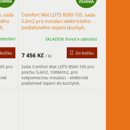
DARMA
ZDARMA
D
D
, sada
Comfort Mat LDTS 8560-105, sada
A
A
ckého
5,6m2 pro instalaci elektrického
ň,
podlahového topení (kuchyň,
R
R
chodba)
odeslání
SKLADEM ihned k odeslání
M
M
A
A
košíku
Do košíku
7 456 Kč
/ ks
05 pro
Sada Comfort Mat LDTS 8560-105 pro
plochu 5,6m2, 100W/m2, pro
ické
svépomocnou instalaci - elektrické
podlahové topení do kuchyně,
é
chodby..., především pro trvalé
vytápění.