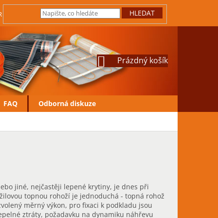
HLEDAT
IRMY
JAK REKLAMOVAT
VRÁCENÍ ZBOŽÍ
OCHRANA OSOBN
NÁKUPNÍ
Prázdný košík
KOŠÍK
FAQ
Odborná diskuze
ebo jiné, nejčastěji lepené krytiny, je dnes při
užilovou topnou rohoží je jednoduchá - topná rohož
zvolený měrný výkon, pro fixaci k podkladu jsou
tepelné ztráty, požadavku na dynamiku náhřevu