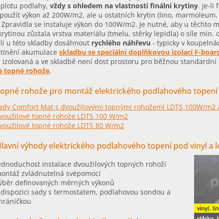
eplotu podlahy,
vždy s ohledem na vlastnosti finální krytiny
. Je-l
oužít výkon až 200W/m2, ale u ostatních krytin (lino, marmoleum, vi
. Zpravidla se instaluje výkon do 100W/m2. Je nutné, aby u těchto
 krytinou zůstala vrstva materiálu (tmelu, stěrky lepidla) o síle m
li u této skladby dosáhnout
rychlého náhřevu
- typicky v koupeln
stínění akumulace
skladbu se speciální doplňkovou izolací F-boar
 izolovaná a ve skladbě není dost prostoru pro běžnou standardní i
a topné rohože
.
opné rohože pro montáž elektrického podlahového topení p
ady Comfort Mat s dvoužilovými topnými rohožemi LDTS 100W/m2
voužilové topné rohože LDTS 100 W/m2
voužilové topné rohože LDTS 80 W/m2
lavní výhody elektrického podlahového topení pod vinyl a l
ednoduchost instalace dvoužilových topných rohoží
ontáž zvládnutelná svépomocí
ýběr definovaných měrných výkonů
 dispozici sady s termostatem, podlahovou sondou a
hráničkou