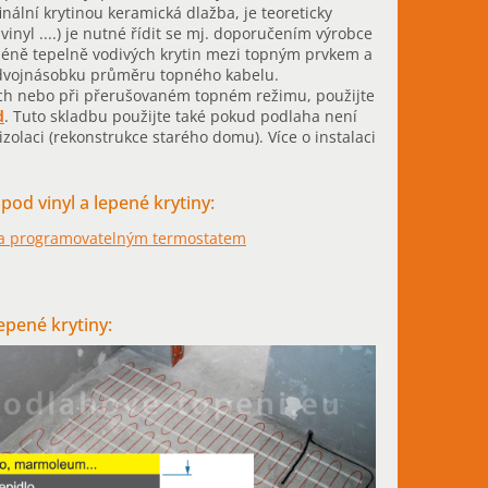
i finální krytinou keramická dlažba, je teoreticky
nyl ....) je nutné řídit se mj. doporučením výrobce
 méně tepelně vodivých krytin mezi topným prvkem a
in. dvojnásobku průměru topného kabelu.
ách nebo při přerušovaném topném režimu, použijte
d
. Tuto skladbu použijte také pokud podlaha není
zolaci (rekonstrukce starého domu). Více o instalaci
od vinyl a lepené krytiny:
 a programovatelným termostatem
epené krytiny: