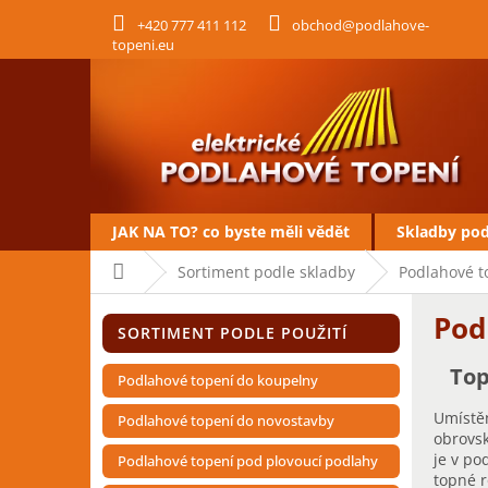
Přejít
+420 777 411 112
obchod@podlahove-
na
topeni.eu
obsah
JAK NA TO? co byste měli vědět
Skladby po
Domů
Sortiment podle skladby
Podlahové t
P
Pod
Přeskočit
o
SORTIMENT PODLE POUŽITÍ
kategorie
s
t
Top
Podlahové topení do koupelny
r
Umístě
a
Podlahové topení do novostavby
obrovsk
n
je v po
Podlahové topení pod plovoucí podlahy
n
topné r