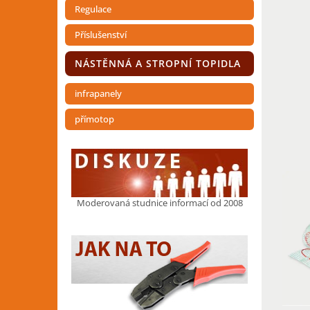
Regulace
Příslušenství
NÁSTĚNNÁ A STROPNÍ TOPIDLA
infrapanely
přímotop
V
ý
p
Moderovaná studnice informací od 2008
i
s
p
r
o
d
u