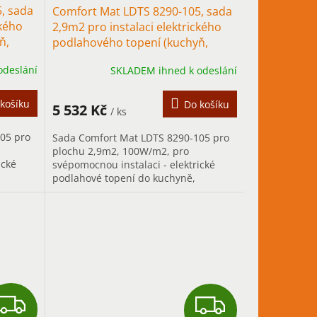
, sada
Comfort Mat LDTS 8290-105, sada
A
A
ckého
2,9m2 pro instalaci elektrického
ň,
podlahového topení (kuchyň,
R
R
chodba)
odeslání
SKLADEM ihned k odeslání
M
M
A
A
košíku
Do košíku
5 532 Kč
/ ks
05 pro
Sada Comfort Mat LDTS 8290-105 pro
plochu 2,9m2, 100W/m2, pro
ické
svépomocnou instalaci - elektrické
podlahové topení do kuchyně,
é
chodby..., především pro trvalé
vytápění.
Z
Z