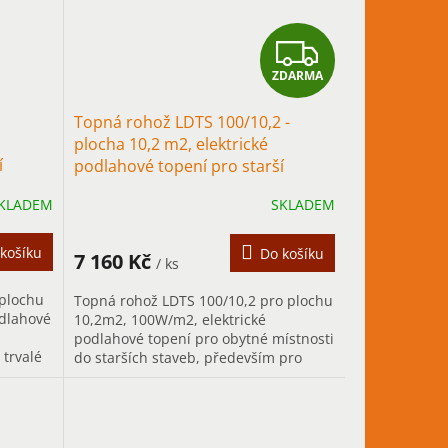
Z
ZDARMA
D
Topná rohož LDTS 100/10,2 -
A
plocha 10,2 m2, elektrické
í
podlahové topení pro starší
R
stavby
KLADEM
SKLADEM
M
A
košíku
Do košíku
7 160 Kč
/ ks
 plochu
Topná rohož LDTS 100/10,2 pro plochu
odlahové
10,2m2, 100W/m2, elektrické
podlahové topení pro obytné místnosti
 trvalé
do starších staveb, především pro
trvalé vytápění.