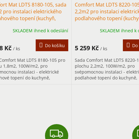
ort Mat LDTS 8180-105, sada
Comfort Mat LDTS 8220-105
 pro instalaci elektrického
2,2m2 pro instalaci elektri
ahového topení (kuchyň,
podlahového topení (kuchy
ba)
chodba)
SKLADEM ihned k odeslání
SKLADEM ihned k 
Do košíku
Do 
38 Kč
5 259 Kč
/ ks
/ ks
Comfort Mat LDTS 8180-105 pro
Sada Comfort Mat LDTS 8220-1
u 1,8m2, 100W/m2, pro
plochu 2,2m2, 100W/m2, pro
mocnou instalaci - elektrické
svépomocnou instalaci - elektr
hové topení do kuchyně,
podlahové topení do kuchyně,
y..., především pro trvalé
chodby..., především pro trval
ění.
vytápění.
Z