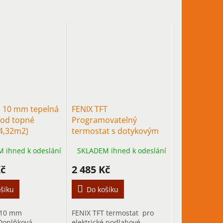
 10 mm tepelná
FENIX TFT
pod topné
Programovatelný
4,32m2)
termostat s dotykovým
displejem pro podlahové
 ihned k odeslání
SKLADEM ihned k odeslání
vytápění
Kč
2 485 Kč
šíku
Do košíku
 10 mm
FENIX TFT termostat pro
Doplňková
elektrické podlahové