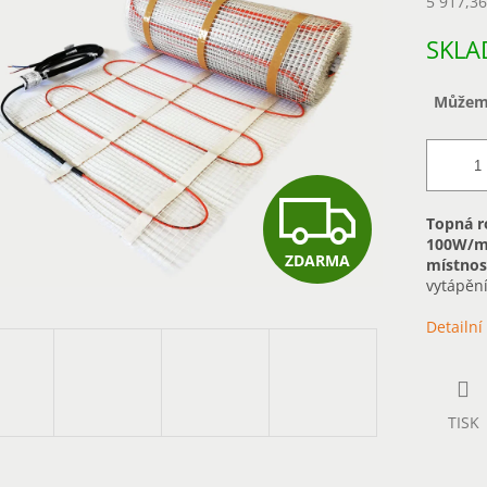
5 917,3
Měrná
SKLA
cena:
Můžeme
Z
Topná r
100W/m
ZDARMA
místnost
D
vytápění
Detailní
A
R
TISK