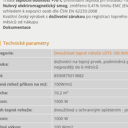
Trvalá
teplotní odolnost
+70°C
(minimální teplota při instalaci –5
Nulový elektromagnetický smog
, změřeno 0,41% limitu EMC (El
vzhledem k expozici osob dle ČSN EN 62233:2008
Kvalitní český výrobek s
doživotní zárukou
po registraci topného
měsíců od nákupu
Dokumentace
Technické parametry
egorie
:
Dvoužilové topné rohože LDTS 100 W/
doživotní na topný prvek, podmíněná 
ruka
:
nejpozději do 6 měsíců
N
:
8590875013882
pná rohož příkon na m2
:
100W/m2
ocha
:
10,2 m²
kon
:
1000 W
uh topné rohože
:
dvoužilová s ochranným opletením - je
íkon
:
1000 W
ošný výkon
:
100 W/m2