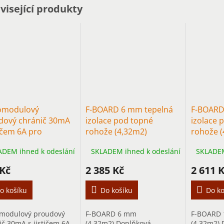
M
visející produkty
A
omodulový
F-BOARD 6 mm tepelná
F-BOARD
dový chránič 30mA
izolace pod topné
izolace 
tičem 6A pro
rohože (4,32m2)
rohože (
ahové vytápění do
ADEM ihned k odeslání
SKLADEM ihned k odeslání
SKLADEM
0W
 Kč
2 385 Kč
2 611 
o košíku
Do košíku
Do ko
modulový proudový
F-BOARD 6 mm
F-BOARD
ič 30mA s jističem 6A
(4,32m2) Doplňková
(4,32m2) 