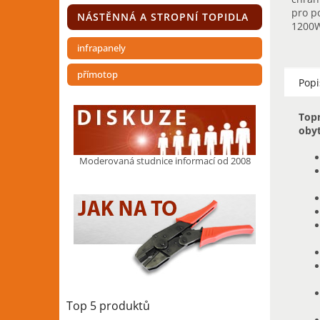
pro p
NÁSTĚNNÁ A STROPNÍ TOPIDLA
1200W
podla
infrapanely
vyžad
elektr
přímotop
proud
Popi
Topn
obyt
Moderovaná studnice informací od 2008
Top 5 produktů