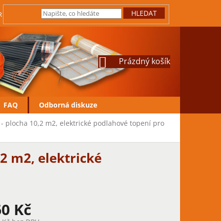
HLEDAT
IRMY
JAK REKLAMOVAT
VRÁCENÍ ZBOŽÍ
OCHRANA OSOBN
NÁKUPNÍ
Prázdný košík
KOŠÍK
FAQ
Odborná diskuze
- plocha 10,2 m2, elektrické podlahové topení pro
2 m2, elektrické
60 Kč