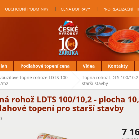
OBCHODNÍ PODMÍNKY
CENA DOPRAVY
PRO REALIZAČNÍ F
dlah
Podlahové topení cena
Videa
Kontakty
voužilové topné rohože LDTS 100
Topná rohož LDTS 100/10,2 
/m2
starší stavby
ná rohož LDTS 100/10,2 - plocha 10,
lahové topení pro starší stavby
0
7 1