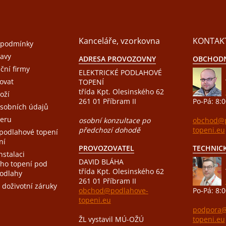
Kanceláře, vzorkovna
KONTAK
 podmínky
avy
ADRESA PROVOZOVNY
OBCHODN
ační firmy
ELEKTRICKÉ PODLAHOVÉ
ovat
TOPENÍ
třída Kpt. Olesinského 62
oží
261 01 Příbram II
Po-Pá: 8:0
sobních údajů
eru
osobní konzultace po
obchod@p
předchozí dohodě
topeni.eu
 podlahové topení
ní
PROVOZOVATEL
TECHNIC
nstalaci
DAVID BLÁHA
ho topení pod
třída Kpt. Olesinského 62
podlahy
261 01 Příbram II
 doživotní záruky
obchod@podlahove-
Po-Pá: 8:0
topeni.eu
podpora@
ŽL vystavil MÚ-OŽÚ
topeni.eu