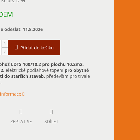
6 Kč bez DPH
DEM
 odeslat:
11.8.2026
Přidat do košíku
ohož LDTS 100/10,2 pro plochu 10,2m2,
2,
elektrické podlahové topení
pro obytné
i do starších staveb,
především pro trvalé
.
 informace
ZEPTAT SE
SDÍLET