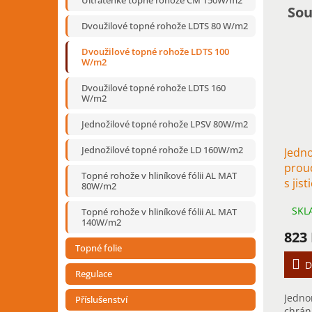
Ultratenké topné rohože CM 150W/m2
Sou
Dvoužilové topné rohože LDTS 80 W/m2
Dvoužilové topné rohože LDTS 100
W/m2
Dvoužilové topné rohože LDTS 160
W/m2
Jednožilové topné rohože LPSV 80W/m2
Jednožilové topné rohože LD 160W/m2
Jedn
prou
Topné rohože v hliníkové fólii AL MAT
s jis
80W/m2
podl
SKL
Topné rohože v hliníkové fólii AL MAT
120
140W/m2
823
Topné folie
D
Regulace
Jedno
Příslušenství
chrán