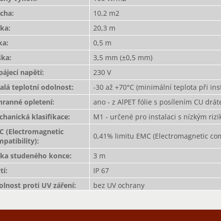
ocha
:
10,2 m2
lka
:
20,3 m
ka
:
0,5 m
ška
:
3,5 mm (±0,5 mm)
ájecí napětí
:
230 V
alá teplotní odolnost
:
-30 až +70°C (minimální teplota při ins
hranné opletení
:
ano - z AlPET fólie s posílením CU dr
hanická klasifikace
:
M1 - určené pro instalaci s nízkým ri
C (Electromagnetic
0,41% limitu EMC (Electromagnetic comp
patibility)
:
lka studeného konce
:
3 m
tí
:
IP 67
lnost proti UV záření
:
bez UV ochrany