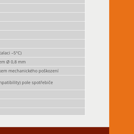
talaci –5°C)
átem Ø 0,8 mm
zikem mechanického poškození
atibility) pole spotřebiče