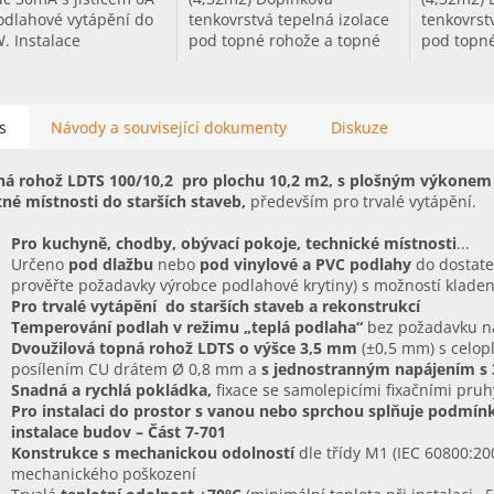
odlahové vytápění do
tenkovrstvá tepelná izolace
tenkovrst
. Instalace
pod topné rohože a topné
pod topné
hového vytápění
kabely pro rychlý ohřev
kabely pr
uje úpravu
podlahy.
podlahy.
oinstalace o jištění
ovým chráničem.
s
Návody a související dokumenty
Diskuze
á rohož LDTS 100/10,2
pro plochu 10,2 m2, s plošným výkonem
né místnosti do starších staveb,
především pro trvalé vytápění.
Pro kuchyně, chodby, obývací pokoje, technické místnosti
...
Určeno
pod dlažbu
nebo
pod vinylové a PVC podlahy
do dostate
prověřte požadavky výrobce podlahové krytiny) s možností kladen
Pro trvalé vytápění do starších staveb a rekonstrukcí
Temperování podlah v režimu „teplá podlaha“
bez požadavku na
Dvoužilová topná rohož LDTS o výšce 3,5 mm
(±0,5 mm) s celop
posílením CU drátem Ø 0,8 mm a
s jednostranným napájením s
Snadná a rychlá pokládka,
fixace se samolepicími fixačními pruh
Pro instalaci do prostor s vanou nebo sprchou splňuje podmínky
instalace budov – Část 7-701
Konstrukce s mechanickou odolností
dle třídy M1 (IEC 60800:200
mechanického poškození