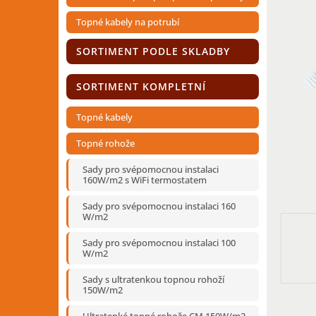
n
í
Topné kabely na potrubí
p
a
SORTIMENT PODLE SKLADBY
n
e
SORTIMENT KOMPLETNÍ
l
Topné kabely
Topné rohože
Sady pro svépomocnou instalaci
160W/m2 s WiFi termostatem
Sady pro svépomocnou instalaci 160
W/m2
Sady pro svépomocnou instalaci 100
W/m2
Sady s ultratenkou topnou rohoží
150W/m2