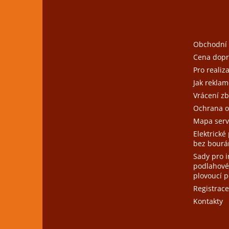
á
p
a
t
Obchodní
í
Cena dopr
Pro realiz
Jak reklam
Vrácení zb
Ochrana o
Mapa serv
Elektrické
bez bourá
Sady pro i
podlahové
plovoucí 
Registrace
Kontakty