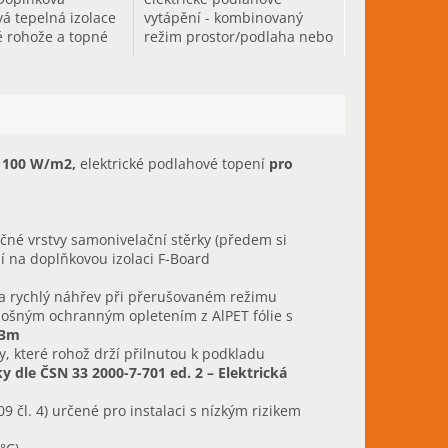
vá tepelná izolace
vytápění - kombinovaný
 rohože a topné
režim prostor/podlaha nebo
o rychlý ohřev
samostatné nastavení
teploty podlahy v čase
 100 W/m2,
elektrické podlahové topení
pro
čné vrstvy samonivelační stěrky (předem si
í na doplňkovou izolaci F-Board
 rychlý náhřev při přerušovaném režimu
lošným ochranným opletením z AlPET fólie s
 3m
y, které rohož drží přilnutou k podkladu
 dle ČSN 33 2000-7-701 ed. 2 – Elektrická
9 čl. 4) určené pro instalaci s nízkým rizikem