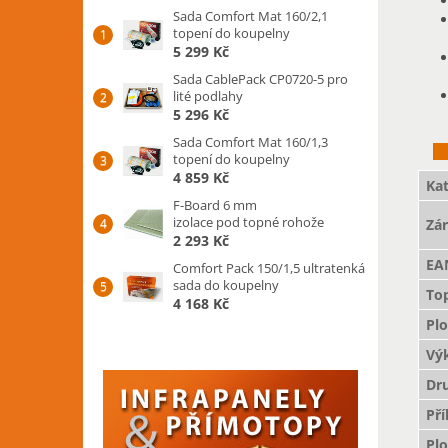
Sada Comfort Mat 160/2,1
topení do koupelny
5 299 Kč
Sada CablePack CP0720-5 pro
lité podlahy
5 296 Kč
Sada Comfort Mat 160/1,3
topení do koupelny
4 859 Kč
Kat
F-Board 6 mm
izolace pod topné rohože
Zá
2 293 Kč
EA
Comfort Pack 150/1,5 ultratenká
sada do koupelny
To
4 168 Kč
Pl
Vý
Dr
Př
Pl