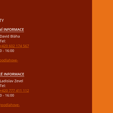
TY
Í INFORMACE
David Bláha
Tel:
+420 602 174 567
0 - 16:00
odlahove-
KÉ INFORMACE
Ladislav Zevel
Tel:
+420 777 411 112
0 - 16:00
podlahove-