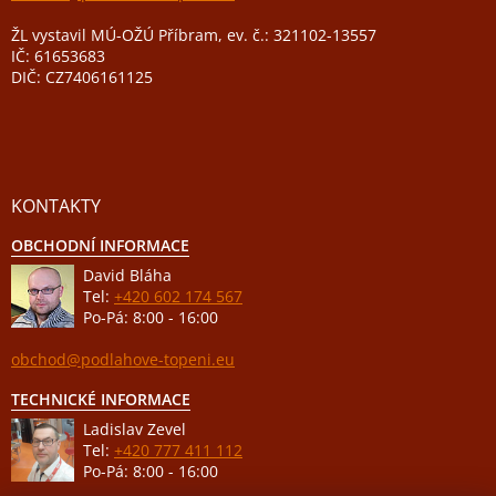
ŽL vystavil MÚ-OŽÚ Příbram, ev. č.: 321102-13557
IČ: 61653683
DIČ: CZ7406161125
KONTAKTY
OBCHODNÍ INFORMACE
David Bláha
Tel:
+420 602 174 567
Po-Pá: 8:00 - 16:00
obchod@podlahove-topeni.eu
TECHNICKÉ INFORMACE
Ladislav Zevel
Tel:
+420 777 411 112
Po-Pá: 8:00 - 16:00