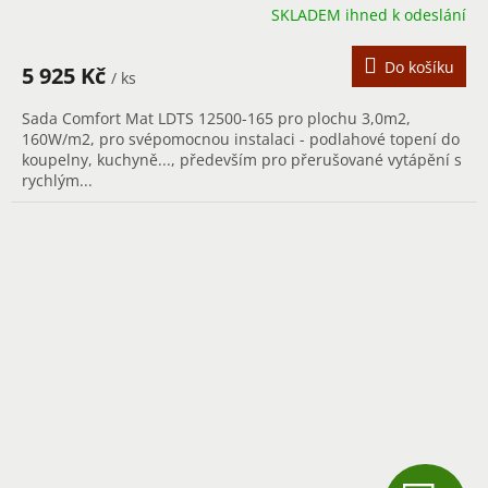
SKLADEM ihned k odeslání
M
A
Do košíku
5 925 Kč
/ ks
Sada Comfort Mat LDTS 12500-165 pro plochu 3,0m2,
160W/m2, pro svépomocnou instalaci - podlahové topení do
koupelny, kuchyně..., především pro přerušované vytápění s
rychlým...