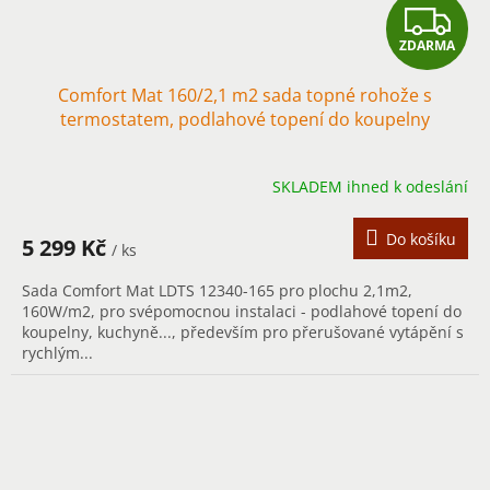
Z
ZDARMA
D
Comfort Mat 160/2,1 m2 sada topné rohože s
A
termostatem, podlahové topení do koupelny
R
SKLADEM ihned k odeslání
M
A
Do košíku
5 299 Kč
/ ks
Sada Comfort Mat LDTS 12340-165 pro plochu 2,1m2,
160W/m2, pro svépomocnou instalaci - podlahové topení do
koupelny, kuchyně..., především pro přerušované vytápění s
rychlým...