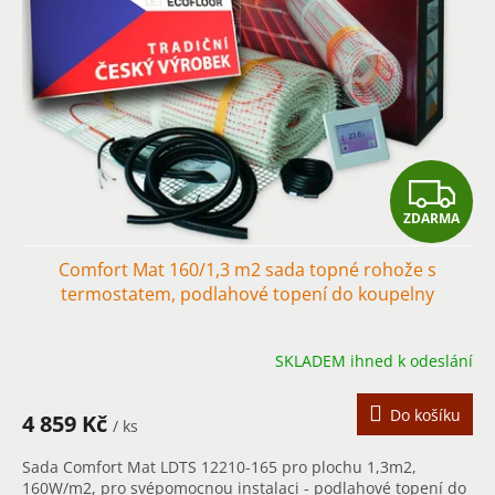
Z
ZDARMA
D
Comfort Mat 160/1,3 m2 sada topné rohože s
A
termostatem, podlahové topení do koupelny
R
SKLADEM ihned k odeslání
M
A
Do košíku
4 859 Kč
/ ks
Sada Comfort Mat LDTS 12210-165 pro plochu 1,3m2,
160W/m2, pro svépomocnou instalaci - podlahové topení do