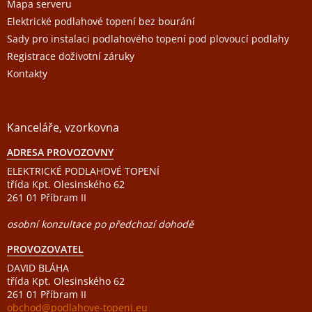
p
Mapa serveru
i
Elektrické podlahové topení bez bourání
s
Sady pro instalaci podlahového topení pod plovoucí podlahy
u
Registrace doživotní záruky
Kontakty
Kanceláře, vzorkovna
ADRESA PROVOZOVNY
ELEKTRICKÉ PODLAHOVÉ TOPENÍ
třída Kpt. Olesinského 62
261 01 Příbram II
osobní konzultace po předchozí dohodě
PROVOZOVATEL
DAVID BLÁHA
třída Kpt. Olesinského 62
261 01 Příbram II
obchod@podlahove-topeni.eu