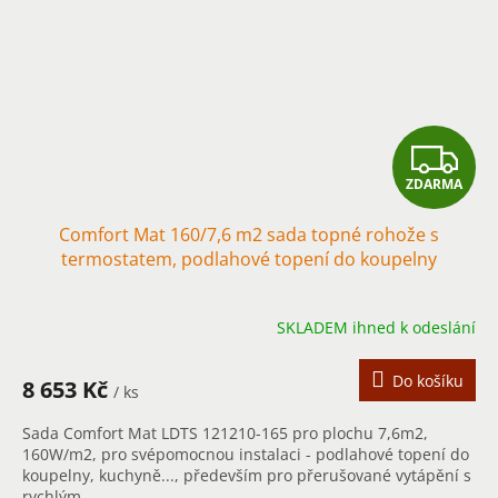
Z
ZDARMA
D
Comfort Mat 160/7,6 m2 sada topné rohože s
A
termostatem, podlahové topení do koupelny
R
SKLADEM ihned k odeslání
M
A
Do košíku
8 653 Kč
/ ks
Sada Comfort Mat LDTS 121210-165 pro plochu 7,6m2,
160W/m2, pro svépomocnou instalaci - podlahové topení do
koupelny, kuchyně..., především pro přerušované vytápění s
rychlým...