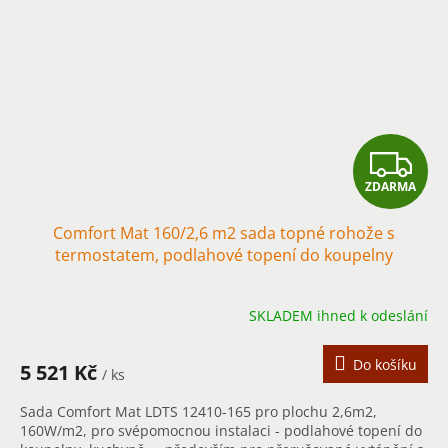
Z
ZDARMA
D
Comfort Mat 160/2,6 m2 sada topné rohože s
A
termostatem, podlahové topení do koupelny
R
SKLADEM ihned k odeslání
M
A
Do košíku
5 521 Kč
/ ks
Sada Comfort Mat LDTS 12410-165 pro plochu 2,6m2,
160W/m2, pro svépomocnou instalaci - podlahové topení do