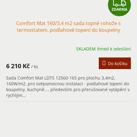
Z
ZDARMA
D
Comfort Mat 160/3,4 m2 sada topné rohože s
A
termostatem, podlahové topení do koupelny
R
SKLADEM ihned k odeslání
M
A
Do košíku
6 210 Kč
/ ks
Sada Comfort Mat LDTS 12560-165 pro plochu 3,4m2,
160W/m2, pro svépomocnou instalaci - podlahové topení do
koupelny, kuchyně..., především pro přerušované vytápění s
rychlým...