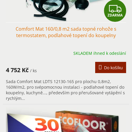
Z
ZDARMA
D
Comfort Mat 160/0,8 m2 sada topné rohože s
A
termostatem, podlahové topení do koupelny
R
SKLADEM ihned k odeslání
M
A
Do košíku
4 752 Kč
/ ks
Sada Comfort Mat LDTS 12130-165 pro plochu 0,8m2,
160W/m2, pro svépomocnou instalaci - podlahové topení do
koupelny, kuchyně..., především pro přerušované vytápění s
rychlým...