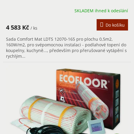
R
SKLADEM ihned k odeslání
M
A
Do košíku
4 583 Kč
/ ks
Sada Comfort Mat LDTS 12070-165 pro plochu 0,5m2,
160W/m2, pro svépomocnou instalaci - podlahové topení do
koupelny, kuchyně..., především pro přerušované vytápění s
rychlým...