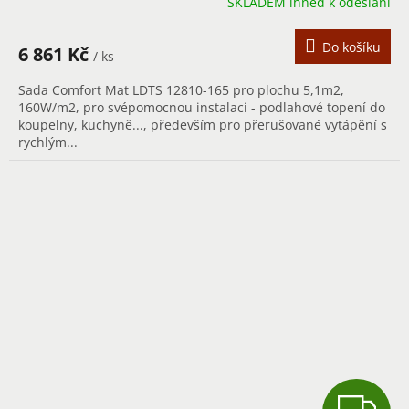
SKLADEM ihned k odeslání
M
A
Do košíku
6 861 Kč
/ ks
Sada Comfort Mat LDTS 12810-165 pro plochu 5,1m2,
160W/m2, pro svépomocnou instalaci - podlahové topení do
koupelny, kuchyně..., především pro přerušované vytápění s
rychlým...
Z