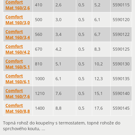
Comfort
410
2,6
0,5
5,2
5590115
Mat 160/2,6
Comfort
500
3,0
0,5
6,1
5590120
Mat 160/3,0
Comfort
560
3,4
0,5
6,7
5590122
Mat 160/3,4
Comfort
670
4,2
0,5
8,3
5590125
Mat 160/4,2
Comfort
810
5,1
0,5
10,2
5590130
Mat 160/5,1
Comfort
1000
6,1
0,5
12,3
5590135
Mat 160/6,1
Comfort
1210
7,6
0,5
15,1
5590140
Mat 160/7,6
Comfort
1400
8,8
0,5
17,6
5590145
Mat 160/8,8
Topná rohož do koupelny s termostatem, topné rohože do
sprchového koutu, ...