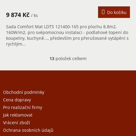
M
A
Do košíku
9 874 Kč
/ ks
Sada Comfort Mat LDTS 121400-165 pro plochu 8,8m2,
160W/m2, pro svépomocnou instalaci - podlahové topení do
koupelny, kuchyně..., především pro přerušované vytápění s
rychlým...
13
položek celkem
O
v
l
Z
á
á
d
p
a
c
a
Obchodní podmínky
í
t
Cena dopravy
p
í
r
Pro realizační firmy
v
Jak reklamovat
k
y
Vrácení zboží
v
Ochrana osobních údajů
ý