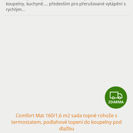
koupelny, kuchyně..., především pro přerušované vytápění s
rychlým...
Z
ZDARMA
D
Comfort Mat 160/1,6 m2 sada topné rohože s
A
termostatem, podlahové topení do koupelny pod
dlažbu
R