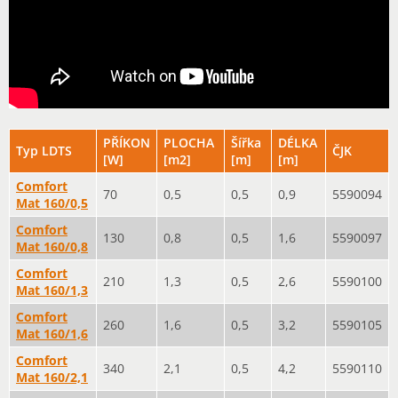
PŘÍKON
PLOCHA
Šířka
DÉLKA
Typ LDTS
ČJK
[W]
[m2]
[m]
[m]
Comfort
70
0,5
0,5
0,9
5590094
Mat 160/0,5
Comfort
130
0,8
0,5
1,6
5590097
Mat 160/0,8
Comfort
210
1,3
0,5
2,6
5590100
Mat 160/1,3
Comfort
260
1,6
0,5
3,2
5590105
Mat 160/1,6
Comfort
340
2,1
0,5
4,2
5590110
Mat 160/2,1