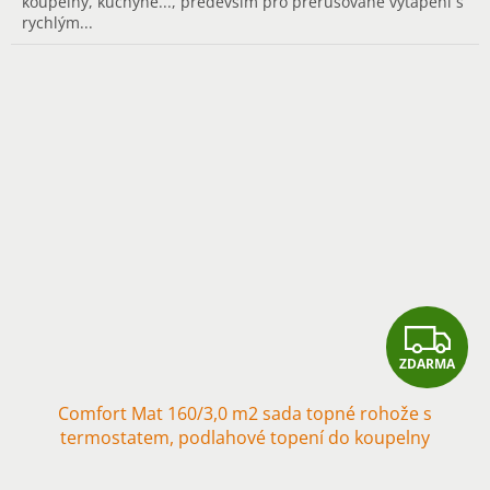
koupelny, kuchyně..., především pro přerušované vytápění s
rychlým...
Z
ZDARMA
D
Comfort Mat 160/3,0 m2 sada topné rohože s
A
termostatem, podlahové topení do koupelny
R