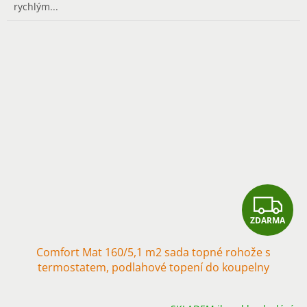
rychlým...
Z
ZDARMA
D
Comfort Mat 160/5,1 m2 sada topné rohože s
A
termostatem, podlahové topení do koupelny
R