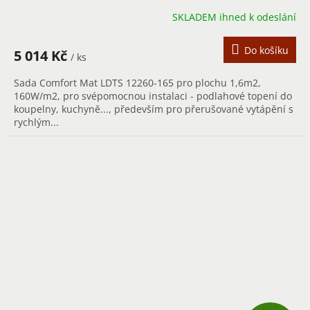
SKLADEM ihned k odeslání
M
A
Do košíku
5 014 Kč
/ ks
Sada Comfort Mat LDTS 12260-165 pro plochu 1,6m2,
160W/m2, pro svépomocnou instalaci - podlahové topení do
koupelny, kuchyně..., především pro přerušované vytápění s
rychlým...