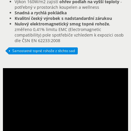
Výkon 160W/m2 zajistí
ohřev podlah na vyšší teploty
-
potřebný v prostorách koupelen a wellness
Snadná a rychlá pokládka
Kvalitní český výrobek s nadstandardní zárukou
Nulový elektromagnetický smog topné rohože
,
změřeno 0,41% limitu EMC (Electromagnetic
compatibility) pole spotřebiče vzhledem k expozici osob
dle ČSN EN 62233:2008
Samostatné topné rohože z těchto sad