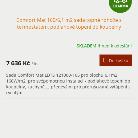
ZDARMA
D
Comfort Mat 160/6,1 m2 sada topné rohože s
A
termostatem, podlahové topení do koupelny
R
SKLADEM ihned k odeslání
M
A
Do košíku
7 636 Kč
/ ks
Sada Comfort Mat LDTS 121000-165 pro plochu 6,1m2,
160W/m2, pro svépomocnou instalaci - podlahové topení do
koupelny, kuchyně..., především pro přerušované vytápění s
rychlým...