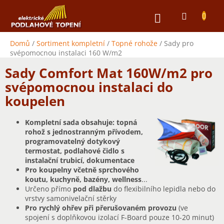
Přejít
NÁKUPNÍ
na
obsah
KOŠÍK
Domů
/
Sortiment kompletní
/
Topné rohože
/
Sady pro
svépomocnou instalaci 160 W/m2
Sady Comfort Mat 160W/m2 pro
svépomocnou instalaci do
koupelen
Kompletní sada obsahuje: topná
rohož s jednostranným přívodem,
programovatelný dotykový
termostat, podlahové čidlo s
instalační trubicí, dokumentace
Pro koupelny včetně sprchového
koutu, kuchyně, bazény, wellness
...
Určeno přímo
pod dlažbu
do flexibilního lepidla nebo do
vrstvy samonivelační stěrky
Pro rychlý ohřev při přerušovaném provozu
(ve
spojení s doplňkovou izolací F-Board pouze 10-20 minut)