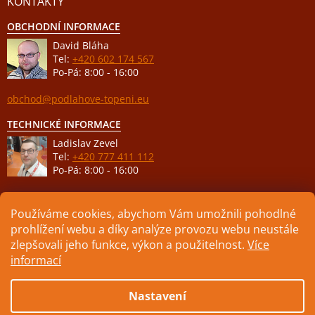
KONTAKTY
OBCHODNÍ INFORMACE
David Bláha
Tel:
+420 602 174 567
Po-Pá: 8:00 - 16:00
obchod@podlahove-topeni.eu
TECHNICKÉ INFORMACE
Ladislav Zevel
Tel:
+420 777 411 112
Po-Pá: 8:00 - 16:00
podpora@podlahove-topeni.eu
Používáme cookies, abychom Vám umožnili pohodlné
prohlížení webu a díky analýze provozu webu neustále
zlepšovali jeho funkce, výkon a použitelnost.
Více
informací
Vytvořil Shoptet
Nastavení