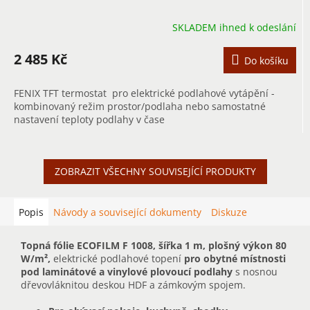
SKLADEM ihned k odeslání
2 485 Kč
Do košíku
FENIX TFT termostat pro elektrické podlahové vytápění -
kombinovaný režim prostor/podlaha nebo samostatné
nastavení teploty podlahy v čase
ZOBRAZIT VŠECHNY SOUVISEJÍCÍ PRODUKTY
Popis
Návody a související dokumenty
Diskuze
Topná fólie ECOFILM F 1008, šířka 1 m, plošný výkon 80
W/m²,
elektrické podlahové topení
pro obytné místnosti
pod laminátové a vinylové plovoucí podlahy
s nosnou
dřevovláknitou deskou HDF a zámkovým spojem.