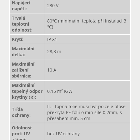
Napájecí
230 V
napětí
:
Trvalá
80°C (minimální teplota při instalaci 3
teplotní
°C)
odolnost
:
Krytí
:
IP X1
Maximální
28,3 m
délka
:
Maximální
zatížení
10 A
sběrnice
:
Maximální
tepelný odpor
0,15 m² K/W
krytiny (R)
:
II. - topná fólie musí být po celé ploše
Třída
překryta PE fólií o min síle 0,2mm, s
ochrany
:
přesahem min. 5 cm
Odolnost
proti UV
bez UV ochrany
záření
: