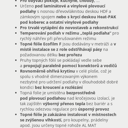
Pro obývací pokoje, kuchyně, chodby,
...
Určeno
pod laminátové a vinylové plovoucí
podlahy
s nosnou dřevovláknitou deskou HDF a
zámkovým spojem
nebo s krycí deskou Heat-PAK
pod koberec a ostatní vinylové podlahy
Pro trvalé vytápění do novostaveb a rekonstrukcí
Temperování podlah v režimu „teplá podlaha“
pro
rychlý náhřev při přerušovaném režimu
Topné fólie Ecofilm F
jsou dodávány v metráži a
v
místě instalace se z role odstřihávají pásy
na
požadovanou délku
bez prořezu
Pruhy topných fólií se pokládají vedle sebe
a
propojují paralelně pomocí konektorů a vodičů
Rovnoměrně ohřívá krytinu
v celé ploše, což je
spolu s vhodně dimenzovaným výkonem
nezbytné pro udržení podlahy v dlouhodobě dobré
kondici
bez kroucení a rozlézání
Topná folie je umístěna
bezprostředně
pod plovoucí podlahou
nad kročejovou izolací, je
tak zajištěn
výborný přenos tepla
bez bariér a s
rychlou odezvou regulace pro
úsporný provoz
Topné fólie je zakázáno instalovat v místnostech
se zvýšenou vlhkostí,
pro koupelny, prádelny
apod. jsou určeny topné rohože AL MAT