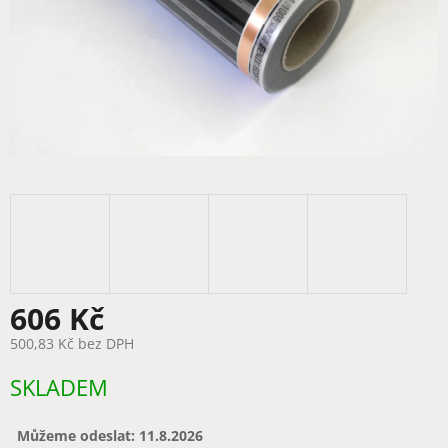
606 Kč
500,83 Kč bez DPH
Měrná
SKLADEM
cena:
Můžeme odeslat:
11.8.2026