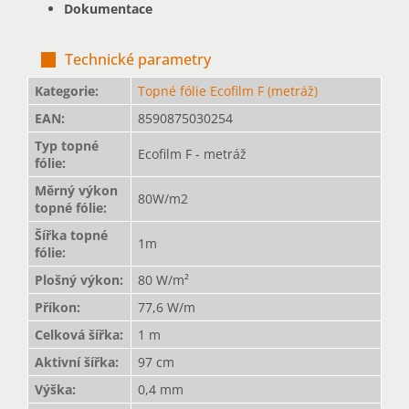
Dokumentace
Technické parametry
Kategorie
:
Topné fólie Ecofilm F (metráž)
EAN
:
8590875030254
Typ topné
Ecofilm F - metráž
fólie
:
Měrný výkon
80W/m2
topné fólie
:
Šířka topné
1m
fólie
:
Plošný výkon
:
80 W/m²
Příkon
:
77,6 W/m
Celková šířka
:
1 m
Aktivní šířka
:
97 cm
Výška
:
0,4 mm