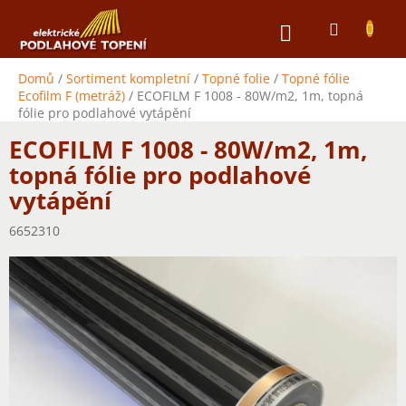
Přejít
NÁKUPNÍ
na
obsah
KOŠÍK
Domů
/
Sortiment kompletní
/
Topné folie
/
Topné fólie
Ecofilm F (metráž)
/
ECOFILM F 1008 - 80W/m2, 1m, topná
fólie pro podlahové vytápění
ECOFILM F 1008 - 80W/m2, 1m,
topná fólie pro podlahové
vytápění
6652310