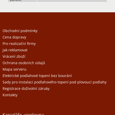
Z
á
p
a
Obchodní podmínky
t
Cena dopravy
í
Pro realizační firmy
Jak reklamovat
Vrácení zboží
Ochrana osobních údajů
Mapa serveru
Elektrické podlahové topení bez bourání
Sady pro instalaci podlahového topení pod plovoucí podlahy
Registrace doživotní záruky
Kontakty
Kanceláře, vzorkovna