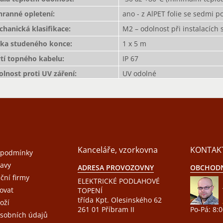
hranné opletení
:
ano - z AlPET folie se sedmi
hanická klasifikace
:
M2 – odolnost při instalací
lka studeného konce
:
1 x 5 m
ytí topného kabelu
:
IP 67
lnost proti UV záření
:
UV odolné
Kanceláře, vzorkovna
KONTAK
 podmínky
avy
ADRESA PROVOZOVNY
OBCHODN
ační firmy
ELEKTRICKÉ PODLAHOVÉ
ovat
TOPENÍ
třída Kpt. Olesinského 62
oží
261 01 Příbram II
Po-Pá: 8:0
sobních údajů