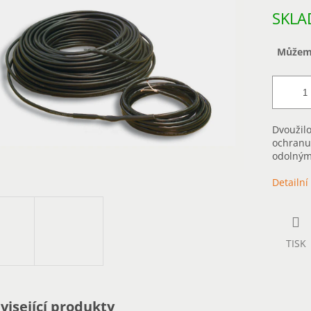
Měrná
SKLA
cena:
Můžeme
Dvoužil
ochranu
odolným
Detailní
TISK
visející produkty