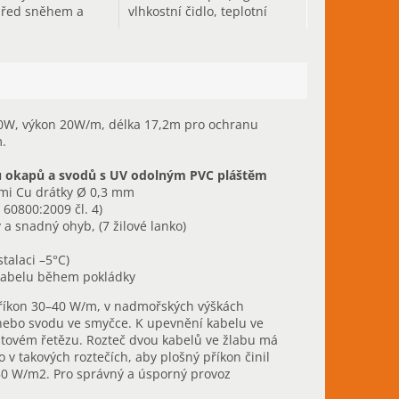
před sněhem a
vlhkostní čidlo, teplotní
 okapových
čidlo)
yhodnocující
lotu.
40W, výkon 20W/m, délka 17,2m pro ochranu
.
u okapů a svodů
s
UV odolným PVC pláštěm
ými Cu drátky Ø 0,3 mm
 60800:2009 čl. 4)
 a snadný ohyb, (7 žilové lanko)
talaci –5°C)
kabelu během pokládky
příkon 30–40 W/m, v nadmořských výškách
 nebo svodu ve smyčce. K upevnění kabelu ve
astovém řetězu. Rozteč dvou kabelů ve žlabu má
o v takových roztečích, aby plošný příkon činil
0 W/m2. Pro správný a úsporný provoz