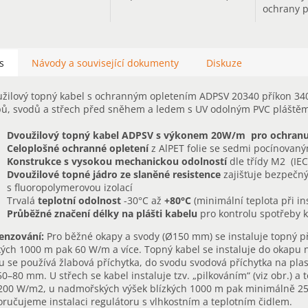
ochrany 
náledím v
žlabech v
pouze tep
s
Návody a související dokumenty
Diskuze
žilový topný kabel s ochranným opletením ADPSV 20340 příkon 3
ů, svodů a střech před sněhem a ledem s UV odolným PVC pláštěm
Dvoužilový topný kabel ADPSV s výkonem 20W/m
pro ochran
Celoplošné ochranné opletení
z AlPET folie se sedmi pocínovan
Konstrukce s vysokou mechanickou odolností
dle třídy M2 (IEC
Dvoužilové topné jádro ze slaněné resistence
zajišťuje bezpečný
s fluoropolymerovou izolací
Trvalá
teplotní odolnost
-30°C až
+80°C
(minimální teplota při ins
Průběžné značení délky na plášti kabelu
pro kontrolu spotřeby 
enzování:
Pro běžné okapy a svody (Ø150 mm) se instaluje topný 
kých 1000 m pak 60 W/m a více. Topný kabel se instaluje do okapu
u se používá žlabová příchytka, do svodu svodová příchytka na pl
50–80 mm. U střech se kabel instaluje tzv. „pilkováním“ (viz obr.) a t
200 W/m2, u nadmořských výšek blízkých 1000 m pak minimálně 25
ručujeme instalaci regulátoru s vlhkostním a teplotním čidlem.