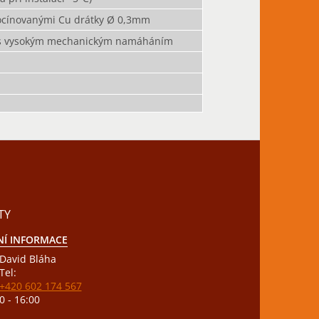
 pocínovanými Cu drátky Ø 0,3mm
ch s vysokým mechanickým namáháním
TY
Í INFORMACE
David Bláha
Tel:
+420 602 174 567
0 - 16:00