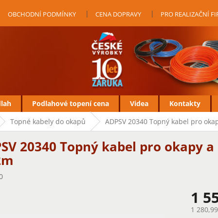
OBCHODNÍ PODMÍNKY
CENA DOPRAVY
PRO REALIZAČNÍ F
dlah
Podlahové topení cena
Videa
Kontakty
Topné kabely do okapů
ADPSV 20340 Topný kabel pro oka
SV 20340 Topný kabel pro okapy a
2m
0
1 5
1 280,9