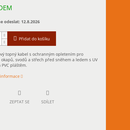
DEM
 odeslat:
12.8.2026
Přidat do košíku
ový topný kabel s ochranným opletením pro
 okapů, svodů a střech před sněhem a ledem s UV
 PVC pláštěm.
 informace
ZEPTAT SE
SDÍLET