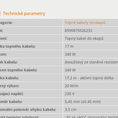
Technické parametry
egorie
:
Topné kabely do okapů
N
:
8590875026233
čení
:
Topný kabel do okapů
lka topného kabelu
:
17 m
kon
:
340 W
uh kabelu
:
dvoužilový ze slaněné rezist
íkon topného kabelu
:
340 W
lka kabelu
:
17,2 m - aktivní topná délka
rný výkon
:
20 W/m
ájecí napětí
:
230 V
ůměr kabelu
:
5,45 mm (±0,45 mm)
nimální poloměr ohybu kabelu
:
3,5 cm
alá teplotní odolnost
:
-30 až +80°C (minimální teplota