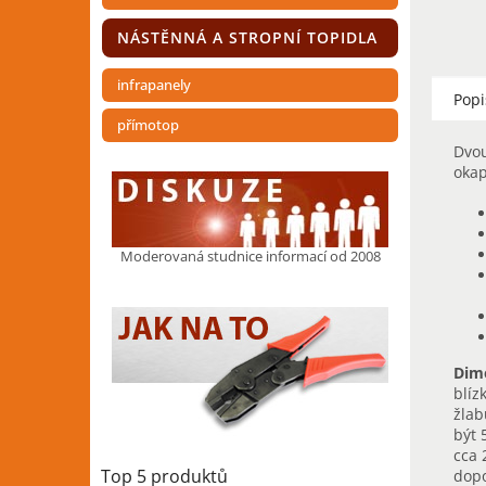
NÁSTĚNNÁ A STROPNÍ TOPIDLA
infrapanely
Popi
přímotop
Dvou
okap
Moderovaná studnice informací od 2008
Dim
blíz
žlab
být 
cca 
Top 5 produktů
dopo