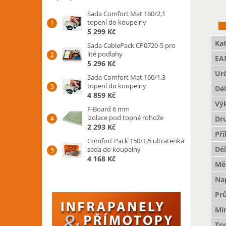
Sada Comfort Mat 160/2,1
topení do koupelny
5 299 Kč
Kat
Sada CablePack CP0720-5 pro
lité podlahy
EA
5 296 Kč
Ur
Sada Comfort Mat 160/1,3
topení do koupelny
Dé
4 859 Kč
Vý
F-Board 6 mm
izolace pod topné rohože
Dr
2 293 Kč
Př
Comfort Pack 150/1,5 ultratenká
Dé
sada do koupelny
4 168 Kč
Mě
Nap
Pr
Mi
Trv