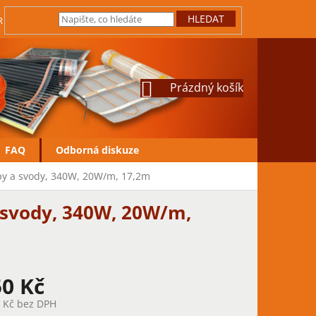
HLEDAT
IRMY
JAK REKLAMOVAT
VRÁCENÍ ZBOŽÍ
OCHRANA OSOBN
NÁKUPNÍ
Prázdný košík
KOŠÍK
FAQ
Odborná diskuze
py a svody, 340W, 20W/m, 17,2m
 svody, 340W, 20W/m,
50 Kč
9 Kč bez DPH