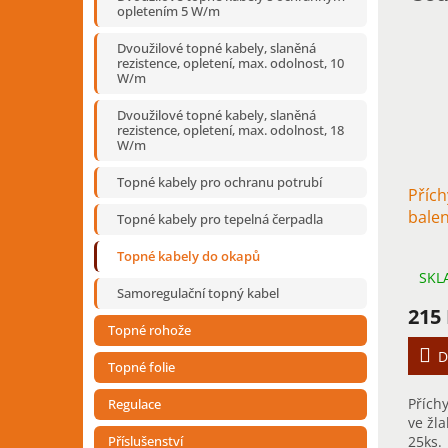
opletením 5 W/m
Dvoužilové topné kabely, slaněná
rezistence, opletení, max. odolnost, 10
W/m
Dvoužilové topné kabely, slaněná
rezistence, opletení, max. odolnost, 18
W/m
Topné kabely pro ochranu potrubí
Přích
balen
Topné kabely pro tepelná čerpadla
Topné kabely do okapů
SKL
Samoregulační topný kabel
215
Topné rohože
D
Topné folie
Přích
Regulace
ve žla
25ks.
Příslušenství