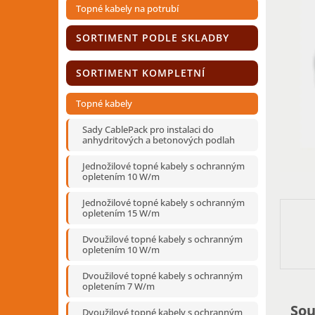
í
Topné kabely na potrubí
p
a
SORTIMENT PODLE SKLADBY
n
e
SORTIMENT KOMPLETNÍ
l
Topné kabely
Sady CablePack pro instalaci do
anhydritových a betonových podlah
Jednožilové topné kabely s ochranným
opletením 10 W/m
Jednožilové topné kabely s ochranným
opletením 15 W/m
Dvoužilové topné kabely s ochranným
opletením 10 W/m
Dvoužilové topné kabely s ochranným
opletením 7 W/m
Sou
Dvoužilové topné kabely s ochranným