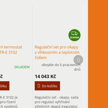
Z
ZDARMA
D
A
ní termostat
Regulační set pro okapy
R
TR-E 3102
s vlhkostním a teplotním
M
Další
čidlem
A
produkt
obvykle do 5 pracovních
SKLADEM
dnů
Kč
14 043 Kč
šíku
Do košíku
R-E 3102 je
Regulační set - okapy, sada
pro řízení
pro regulaci vyhřívání
ých systémů
střešních okapů (regulátor,