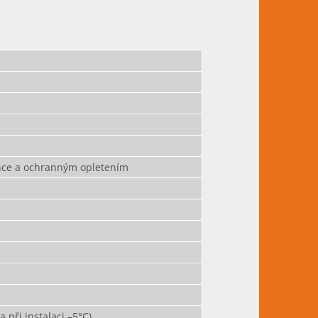
ence a ochranným opletením
 při instalaci –5°C)