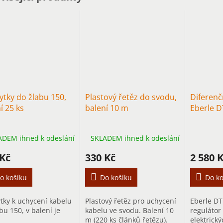
ytky do žlabu 150,
Plastový řetěz do svodu,
Diferenč
í 25 ks
balení 10 m
Eberle D
ADEM ihned k odeslání
SKLADEM ihned k odeslání
 Kč
330 Kč
2 580 
o košíku
Do košíku
Do ko
ytky k uchycení kabelu
Plastový řetěz pro uchycení
Eberle DT
bu 150, v balení je
kabelu ve svodu. Balení 10
regulátor 
m (220 ks článků řetězu).
elektrick