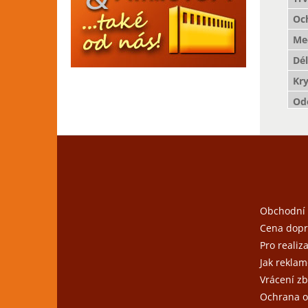
Oc
Mec
Dé
Kr
Odo
Z
á
p
a
t
Obchodní
í
Cena dopr
Pro realiz
Jak reklam
Vrácení zb
Ochrana o