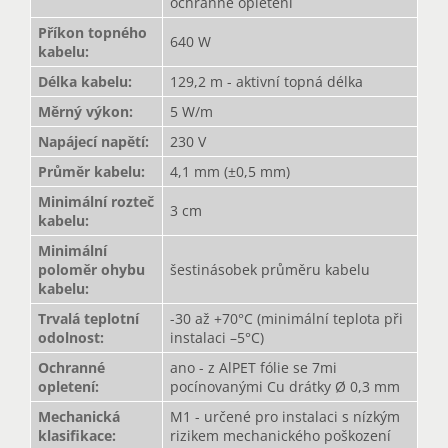
ochranné opletení
Příkon topného
640 W
kabelu
:
Délka kabelu
:
129,2 m - aktivní topná délka
Měrný výkon
:
5 W/m
Napájecí napětí
:
230 V
Průměr kabelu
:
4,1 mm (±0,5 mm)
Minimální rozteč
3 cm
kabelu
:
Minimální
poloměr ohybu
šestinásobek průměru kabelu
kabelu
:
Trvalá teplotní
-30 až +70°C (minimální teplota při
odolnost
:
instalaci –5°C)
Ochranné
ano - z AlPET fólie se 7mi
opletení
:
pocínovanými Cu drátky Ø 0,3 mm
Mechanická
M1 - určené pro instalaci s nízkým
klasifikace
:
rizikem mechanického poškození