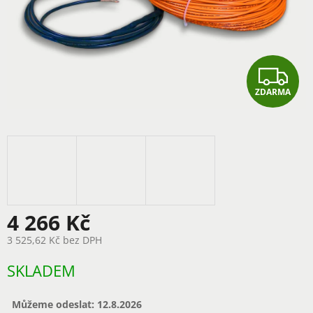
Z
ZDARMA
D
A
R
M
A
4 266 Kč
3 525,62 Kč bez DPH
Měrná
SKLADEM
cena:
Můžeme odeslat:
12.8.2026