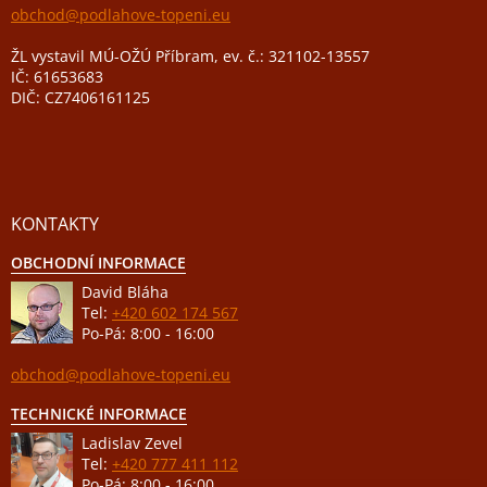
obchod@podlahove-topeni.eu
ŽL vystavil MÚ-OŽÚ Příbram, ev. č.: 321102-13557
IČ: 61653683
DIČ: CZ7406161125
KONTAKTY
OBCHODNÍ INFORMACE
David Bláha
Tel:
+420 602 174 567
Po-Pá: 8:00 - 16:00
obchod@podlahove-topeni.eu
TECHNICKÉ INFORMACE
Ladislav Zevel
Tel:
+420 777 411 112
Po-Pá: 8:00 - 16:00