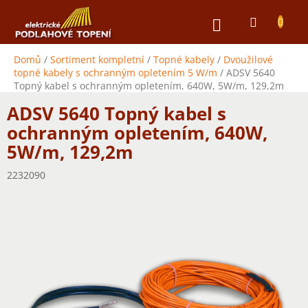
Přejít
NÁKUPNÍ
na
obsah
KOŠÍK
Domů
/
Sortiment kompletní
/
Topné kabely
/
Dvoužilové
topné kabely s ochranným opletením 5 W/m
/
ADSV 5640
Topný kabel s ochranným opletením, 640W, 5W/m, 129,2m
ADSV 5640 Topný kabel s
ochranným opletením, 640W,
5W/m, 129,2m
2232090