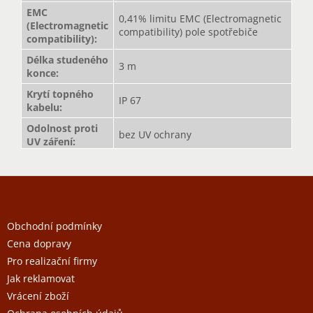
EMC
0,41% limitu EMC (Electromagnetic
(Electromagnetic
compatibility) pole spotřebiče
compatibility)
:
Délka studeného
3 m
konce
:
Krytí topného
IP 67
kabelu
:
Odolnost proti
bez UV ochrany
UV záření
:
Z
á
p
a
Obchodní podmínky
t
Cena dopravy
í
Pro realizační firmy
Jak reklamovat
Vrácení zboží