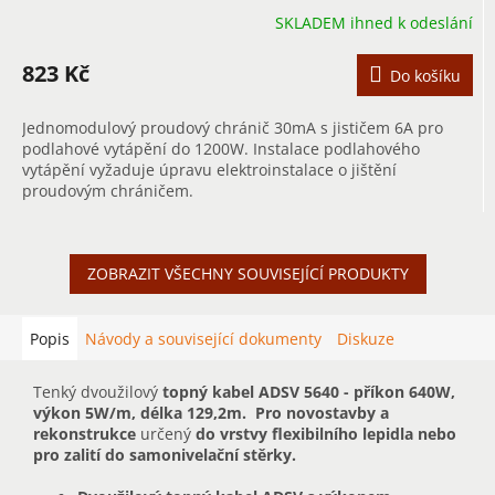
SKLADEM ihned k odeslání
823 Kč
Do košíku
Jednomodulový proudový chránič 30mA s jističem 6A pro
podlahové vytápění do 1200W. Instalace podlahového
vytápění vyžaduje úpravu elektroinstalace o jištění
proudovým chráničem.
ZOBRAZIT VŠECHNY SOUVISEJÍCÍ PRODUKTY
Popis
Návody a související dokumenty
Diskuze
Tenký dvoužilový
topný kabel ADSV 5640 - příkon 640W,
výkon 5W/m, délka 129,2m.
Pro novostavby a
rekonstrukce
určený
do vrstvy flexibilního lepidla nebo
pro zalití do samonivelační stěrky.