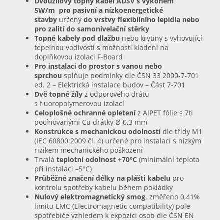
Dvoužilový topný kabel ADSV s výkonem
5W/m
pro pasivní a nízkoenergetické
stavby
určený
do vrstvy flexibilního lepidla nebo
pro zalití do samonivelační stěrky
Topné kabely pod dlažbu
nebo krytiny s vyhovující
tepelnou vodivostí s možností kladení na
doplňkovou izolaci F-Board
Pro instalaci do prostor s vanou nebo
sprchou
splňuje podmínky dle ČSN 33 2000-7-701
ed. 2 – Elektrická instalace budov – Část 7-701
Dvě topné žíly
z odporového drátu
s fluoropolymerovou izolací
Celoplošné ochranné opletení
z AlPET fólie s 7ti
pocínovanými Cu drátky Ø 0,3 mm
Konstrukce s mechanickou odolností
dle třídy M1
(IEC 60800:2009 čl. 4) určené pro instalaci s nízkým
rizikem mechanického poškození
Trvalá
teplotní odolnost
+70°C
(minimální teplota
při instalaci –5°C)
Průběžné značení délky na plášti kabelu
pro
kontrolu spotřeby kabelu během pokládky
Nulový elektromagnetický smog
, změřeno 0,41%
limitu EMC (Electromagnetic compatibility) pole
spotřebiče vzhledem k expozici osob dle ČSN EN