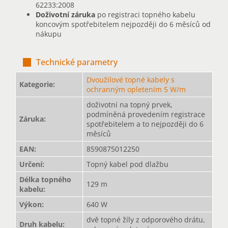
62233:2008
Doživotní záruka
po registraci topného kabelu
koncovým spotřebitelem nejpozději do 6 měsíců od
nákupu
Technické parametry
Dvoužilové topné kabely s
Kategorie
:
ochranným opletením 5 W/m
doživotní na topný prvek,
podmíněná provedením registrace
Záruka
:
spotřebitelem a to nejpozději do 6
měsíců
EAN
:
8590875012250
Určení
:
Topný kabel pod dlažbu
Délka topného
129 m
kabelu
:
Výkon
:
640 W
dvě topné žíly z odporového drátu,
Druh kabelu
: