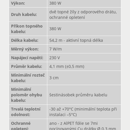
Výkon
:
380 W
dvě topné žíly z odporového drátu,
Druh kabelu
:
ochranné opletení
Příkon topného
380 W
kabelu
:
Délka kabelu
:
54,2 m - aktivní topná délka
Měrný výkon
:
7 W/m
Napájecí napětí
:
230 V
Průměr kabelu
:
4,1 mm (±0,5 mm)
Minimální rozteč
3 cm
kabelu
:
Minimální
poloměr ohybu
šestinásobek průměru kabelu
kabelu
:
Trvalá teplotní
-30 až +70°C (minimální teplota při
odolnost
:
instalaci –5°C)
Ochranné
ano - z AlPET fólie se 7mi
opletení
:
pocínovanými Cu drátky Ø 0,3 mm