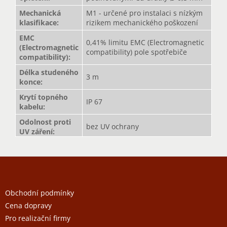
Mechanická
M1 - určené pro instalaci s nízkým
klasifikace
:
rizikem mechanického poškození
EMC
0,41% limitu EMC (Electromagnetic
(Electromagnetic
compatibility) pole spotřebiče
compatibility)
:
Délka studeného
3 m
konce
:
Krytí topného
IP 67
kabelu
:
Odolnost proti
bez UV ochrany
UV záření
:
Z
á
p
a
Obchodní podmínky
t
Cena dopravy
í
Pro realizační firmy