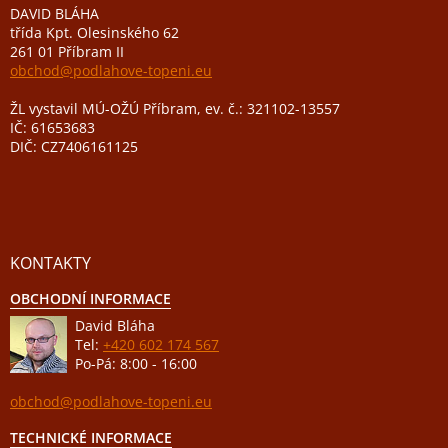
DAVID BLÁHA
třída Kpt. Olesinského 62
261 01 Příbram II
obchod@podlahove-topeni.eu
ŽL vystavil MÚ-OŽÚ Příbram, ev. č.: 321102-13557
IČ: 61653683
DIČ: CZ7406161125
KONTAKTY
OBCHODNÍ INFORMACE
David Bláha
Tel:
+420 602 174 567
Po-Pá: 8:00 - 16:00
obchod@podlahove-topeni.eu
TECHNICKÉ INFORMACE