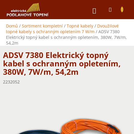
Přejít
NÁKUPNÍ
na
obsah
KOŠÍK
Domů
/
Sortiment kompletní
/
Topné kabely
/
Dvoužilové
topné kabely s ochranným opletením 7 W/m
/
ADSV 7380
Elektrický topný kabel s ochranným opletením, 380W, 7W/m,
54,2m
ADSV 7380 Elektrický topný
kabel s ochranným opletením,
380W, 7W/m, 54,2m
2232052