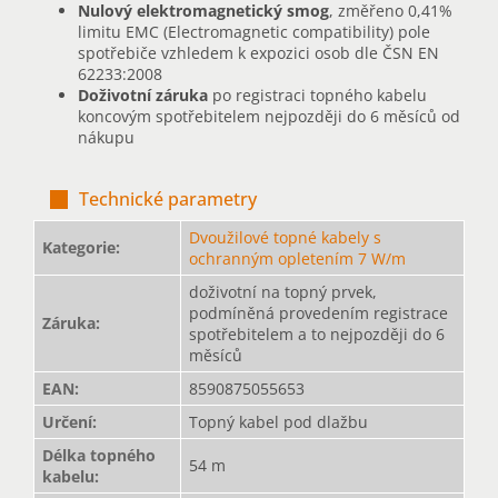
Nulový elektromagnetický smog
, změřeno 0,41%
limitu EMC (Electromagnetic compatibility) pole
spotřebiče vzhledem k expozici osob dle ČSN EN
62233:2008
Doživotní záruka
po registraci topného kabelu
koncovým spotřebitelem nejpozději do 6 měsíců od
nákupu
Technické parametry
Dvoužilové topné kabely s
Kategorie
:
ochranným opletením 7 W/m
doživotní na topný prvek,
podmíněná provedením registrace
Záruka
:
spotřebitelem a to nejpozději do 6
měsíců
EAN
:
8590875055653
Určení
:
Topný kabel pod dlažbu
Délka topného
54 m
kabelu
: