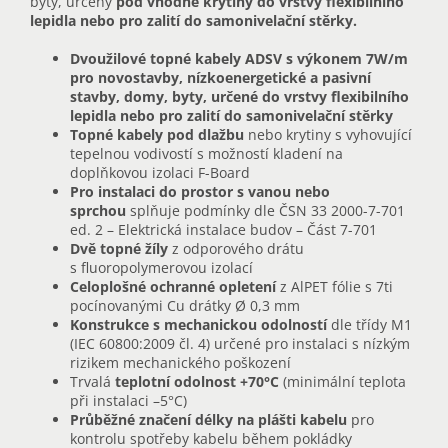
byty,
určený
pod vhodné krytiny do vrstvy flexibilního
lepidla nebo pro zalití do samonivelační stěrky.
Dvoužilové topné kabely ADSV s výkonem 7W/m
pro novostavby, nízkoenergetické a pasivní
stavby, domy, byty, určené do vrstvy flexibilního
lepidla nebo pro zalití do samonivelační stěrky
Topné kabely pod dlažbu
nebo krytiny s vyhovující
tepelnou vodivostí s možností kladení na
doplňkovou izolaci F-Board
Pro instalaci do prostor s vanou nebo
sprchou
splňuje podmínky dle ČSN 33 2000-7-701
ed. 2 – Elektrická instalace budov – Část 7-701
Dvě topné žíly
z odporového drátu
s fluoropolymerovou izolací
Celoplošné ochranné opletení
z AlPET fólie s 7ti
pocínovanými Cu drátky Ø 0,3 mm
Konstrukce s mechanickou odolností
dle třídy M1
(IEC 60800:2009 čl. 4) určené pro instalaci s nízkým
rizikem mechanického poškození
Trvalá
teplotní odolnost
+70°C
(minimální teplota
při instalaci –5°C)
Průběžné značení délky na plášti kabelu
pro
kontrolu spotřeby kabelu během pokládky