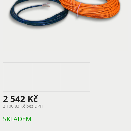
2 542 Kč
2 100,83 Kč bez DPH
Měrná
SKLADEM
cena: