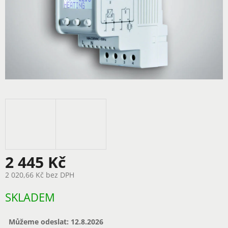
2 445 Kč
2 020,66 Kč bez DPH
Měrná
SKLADEM
cena:
Můžeme odeslat:
12.8.2026