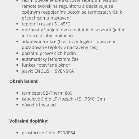
režim dovolené lze aktivovat sepnutím vstupu
remote svorek na regulátoru a deaktivuje se
opětným rozpojením; potom se termostat vrátí k
předchozímu nastavení
teplotní rozsah 5...45°C
možnost připojení dvou teplotních senzorů (jeden
je řídící, druhý limitační)
adaptivní funkce (tzv. fuzzy-logika = dosažení
požadované teploty v nastavený čas)
počítání provozních hodin
automaticky letní/zimní čas
funkce "otevřené okno"
jazyk: ENGLISH, SVENSKA
Obsah balení:
termostat EB-Therm 800
kabelové čidlo LT (rozsah -15...75°C; 3m)
návod k instalaci
Volitelné doplňky:
prostorové čidlo IP20/IP54