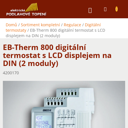
Přejít
NÁKUPNÍ
na
obsah
KOŠÍK
Domů
/
Sortiment kompletní
/
Regulace
/
Digitální
termostaty
/
EB-Therm 800 digitální termostat s LCD
displejem na DIN (2 moduly)
EB-Therm 800 digitální
termostat s LCD displejem na
DIN (2 moduly)
4200170