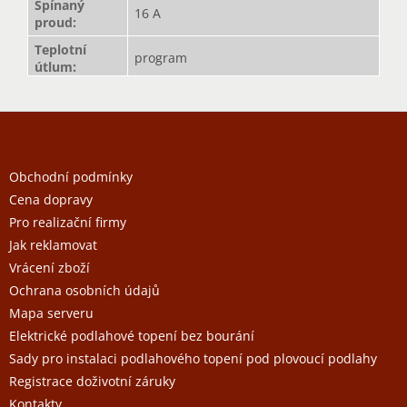
Spínaný
16 A
proud
:
Teplotní
program
útlum
:
Z
á
p
a
Obchodní podmínky
t
Cena dopravy
í
Pro realizační firmy
Jak reklamovat
Vrácení zboží
Ochrana osobních údajů
Mapa serveru
Elektrické podlahové topení bez bourání
Sady pro instalaci podlahového topení pod plovoucí podlahy
Registrace doživotní záruky
Kontakty