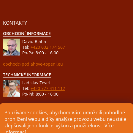
KONTAKTY
OBCHODNÍ INFORMACE
David Bláha
Tel:
+420 602 174 567
Po-Pá: 8:00 - 16:00
obchod@podlahove-topeni.eu
TECHNICKÉ INFORMACE
Ladislav Zevel
Tel:
+420 777 411 112
Po-Pá: 8:00 - 16:00
podpora@podlahove-topeni.eu
Používáme cookies, abychom Vám umožnili pohodlné
prohlížení webu a díky analýze provozu webu neustále
zlepšovali jeho funkce, výkon a použitelnost.
Více
informací