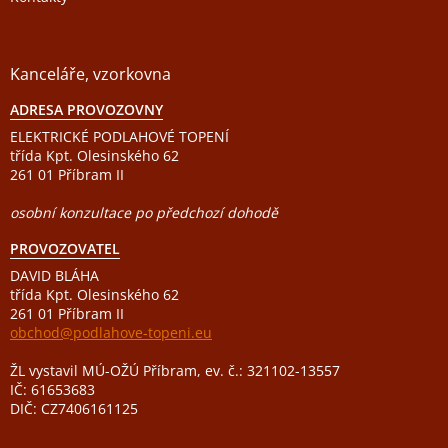
Kanceláře, vzorkovna
ADRESA PROVOZOVNY
ELEKTRICKÉ PODLAHOVÉ TOPENÍ
třída Kpt. Olesinského 62
261 01 Příbram II
osobní konzultace po předchozí dohodě
PROVOZOVATEL
DAVID BLÁHA
třída Kpt. Olesinského 62
261 01 Příbram II
obchod@podlahove-topeni.eu
ŽL vystavil MÚ-OŽÚ Příbram, ev. č.: 321102-13557
IČ: 61653683
DIČ: CZ7406161125