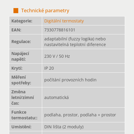
Technické parametry
Kategorie
:
Digitální termostaty
EAN
:
7330778816101
adaptabilní (fuzzy logika) nebo
Regulace
:
nastavitelná teplotní diference
Napájecí
230 V / 50 Hz
napětí
:
Krytí
:
IP 20
Měření
počítání provozních hodin
spotřeby
:
Změna
letní/zimní
automatická
čas
:
Funkce
podlaha, prostor, podlaha + prostor
termostatu:
:
Umístění
:
DIN lišta (2 moduly)