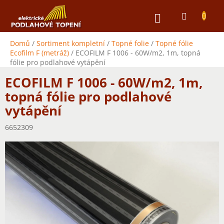
Přejít
NÁKUPNÍ
na
obsah
KOŠÍK
Domů
/
Sortiment kompletní
/
Topné folie
/
Topné fólie
Ecofilm F (metráž)
/
ECOFILM F 1006 - 60W/m2, 1m, topná
fólie pro podlahové vytápění
ECOFILM F 1006 - 60W/m2, 1m,
topná fólie pro podlahové
vytápění
6652309