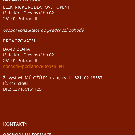
ELEKTRICKÉ PODLAHOVÉ TOPENÍ
třída Kpt. Olesinského 62
261 01 Příbram II
osobní konzultace po předchozí dohodě
PROVOZOVATEL
DAVID BLÁHA
třída Kpt. Olesinského 62
261 01 Příbram II
obchod@podlahove-topeni.eu
ŽL vystavil MÚ-OŽÚ Příbram, ev. č.: 321102-13557
IČ: 61653683
DIČ: CZ7406161125
KONTAKTY
OBCHODNÍ INFORMACE