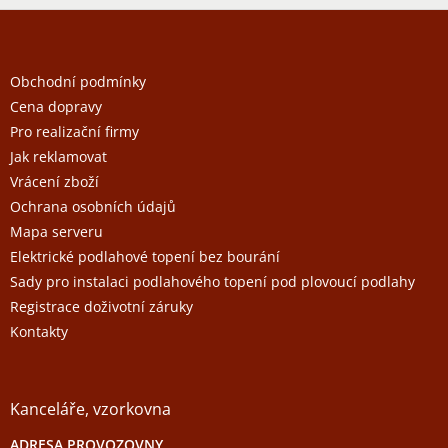
Z
á
p
a
Obchodní podmínky
t
Cena dopravy
í
Pro realizační firmy
Jak reklamovat
Vrácení zboží
Ochrana osobních údajů
Mapa serveru
Elektrické podlahové topení bez bourání
Sady pro instalaci podlahového topení pod plovoucí podlahy
Registrace doživotní záruky
Kontakty
Kanceláře, vzorkovna
ADRESA PROVOZOVNY