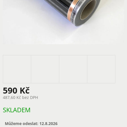
590 Kč
487,60 Kč bez DPH
Měrná
SKLADEM
cena:
Můžeme odeslat:
12.8.2026