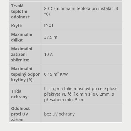
Trvalá
80°C (minimální teplota při instalaci 3
teplotní
°C)
odolnost
:
Krytí
:
IP X1
Maximální
37,9 m
délka
:
Maximální
zatížení
10 A
sběrnice
:
Maximální
tepelný odpor
0,15 m² K/W
krytiny (R)
:
II. - topná fólie musí být po celé ploše
Třída
překryta PE fólií o min síle 0,2mm, s
ochrany
:
přesahem min. 5 cm
Odolnost
proti UV
bez UV ochrany
záření
: