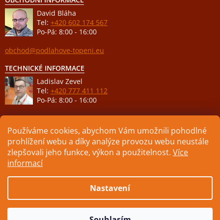
David Bláha
Tel:
+420 602 174 567
Po-Pá: 8:00 - 16:00
obchod@podlahove-topeni.eu
TECHNICKÉ INFORMACE
Ladislav Zevel
Tel:
+420 777 411 112
Po-Pá: 8:00 - 16:00
podpora@podlahove-topeni.eu
Používáme cookies, abychom Vám umožnili pohodlné
prohlížení webu a díky analýze provozu webu neustále
zlepšovali jeho funkce, výkon a použitelnost.
Více
informací
Vytvořil Shoptet
Nastavení
Copyright 2026
ELEKTRICKÉ PODLAHOVÉ TOPENÍ
. Všechna
Souhlasím