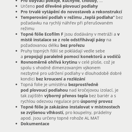
Pro obývací pokoje, kuchyně, chodby,
...
Určeno
pod dřevěné plovoucí podlahy
Pro trvalé vytápění do novostaveb a rekonstrukcí
Temperování podlah v režimu „teplá podlaha“
bez
požadavku na rychlý náhřev při přerušovaném
režimu
Topné fólie Ecofilm F
jsou dodávány v metráži a
v
místě instalace se z role odstřihávají pásy
na
požadovanou délku
bez prořezu
Pruhy topných fólií se pokládají vedle sebe
a
propojují paralelně pomocí konektorů a vodičů
Rovnoměrně ohřívá krytinu
v celé ploše, což je
spolu s vhodně dimenzovaným výkonem
nezbytné pro udržení podlahy v dlouhodobě dobré
kondici
bez kroucení a rozlézání
Topná folie je umístěna
bezprostředně
pod plovoucí podlahou
nad kročejovou izolací, je
tak zajištěn
výborný přenos tepla
bez bariér a s
rychlou odezvou regulace pro
úsporný provoz
Topné fólie je zakázáno instalovat v místnostech
se zvýšenou vlhkostí,
pro koupelny, prádelny
apod. jsou určeny topné rohože AL MAT
Dokumentace