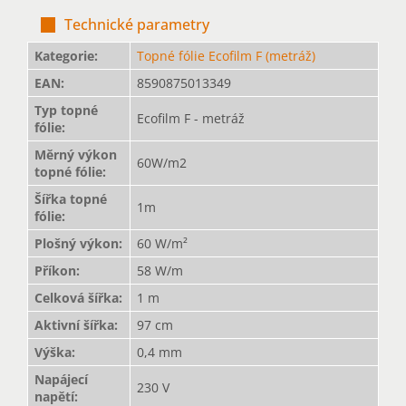
Technické parametry
Kategorie
:
Topné fólie Ecofilm F (metráž)
EAN
:
8590875013349
Typ topné
Ecofilm F - metráž
fólie
:
Měrný výkon
60W/m2
topné fólie
:
Šířka topné
1m
fólie
:
Plošný výkon
:
60 W/m²
Příkon
:
58 W/m
Celková šířka
:
1 m
Aktivní šířka
:
97 cm
Výška
:
0,4 mm
Napájecí
230 V
napětí
: