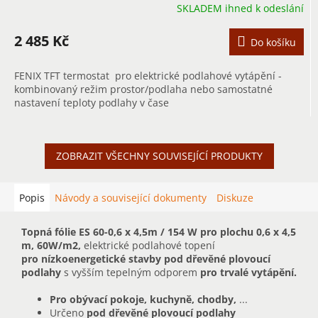
SKLADEM ihned k odeslání
2 485 Kč
Do košíku
FENIX TFT termostat pro elektrické podlahové vytápění -
kombinovaný režim prostor/podlaha nebo samostatné
nastavení teploty podlahy v čase
ZOBRAZIT VŠECHNY SOUVISEJÍCÍ PRODUKTY
Popis
Návody a související dokumenty
Diskuze
Topná fólie ES 60-0,6 x 4,5m / 154 W pro plochu 0,6 x 4,5
m, 60W/m2,
elektrické podlahové topení
pro nízkoenergetické stavby pod dřevěné plovoucí
podlahy
s vyšším tepelným odporem
pro trvalé vytápění.
Pro obývací pokoje, kuchyně, chodby,
...
Určeno
pod dřevěné plovoucí podlahy