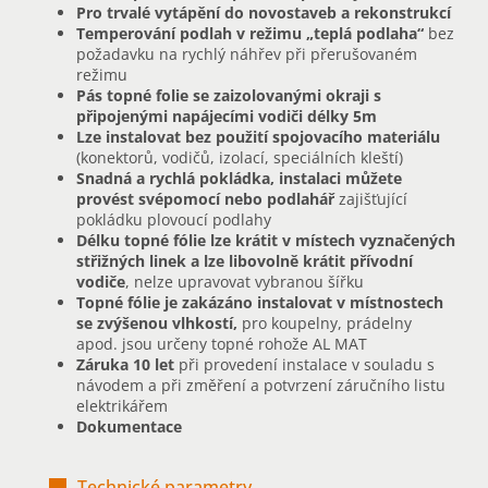
Pro trvalé vytápění do novostaveb a rekonstrukcí
Temperování podlah v režimu „teplá podlaha“
bez
požadavku na rychlý náhřev při přerušovaném
režimu
Pás topné folie se zaizolovanými okraji s
připojenými napájecími vodiči délky 5m
Lze instalovat bez použití spojovacího materiálu
(konektorů, vodičů, izolací, speciálních kleští)
Snadná a rychlá pokládka, instalaci můžete
provést svépomocí nebo podlahář
zajišťující
pokládku plovoucí podlahy
Délku topné fólie lze krátit v místech vyznačených
střižných linek a lze libovolně krátit přívodní
vodiče
, nelze upravovat vybranou šířku
Topné fólie je zakázáno instalovat v místnostech
se zvýšenou vlhkostí,
pro koupelny, prádelny
apod. jsou určeny topné rohože AL MAT
Záruka 10 let
při provedení instalace v souladu s
návodem a při změření a potvrzení záručního listu
elektrikářem
Dokumentace
Technické parametry