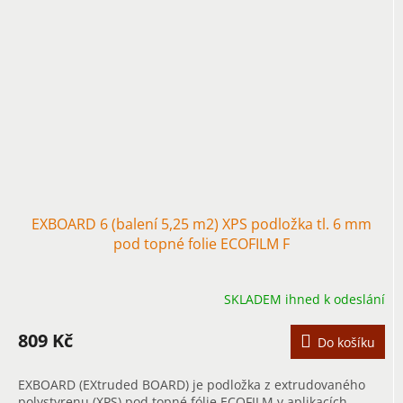
EXBOARD 6 (balení 5,25 m2) XPS podložka tl. 6 mm
pod topné folie ECOFILM F
SKLADEM ihned k odeslání
809 Kč
Do košíku
EXBOARD (EXtruded BOARD) je podložka z extrudovaného
polystyrenu (XPS) pod topné fólie ECOFILM v aplikacích