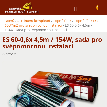
Přejít
NÁKUPNÍ
na
obsah
KOŠÍK
Domů
/
Sortiment kompletní
/
Topné folie
/
Topné fólie Eset
60W/m2 pro svépomocnou instalaci
/
ES 60-0,6x 4,5m /
154W, sada pro svépomocnou instalaci
ES 60-0,6x 4,5m / 154W, sada pro
svépomocnou instalaci
6652512