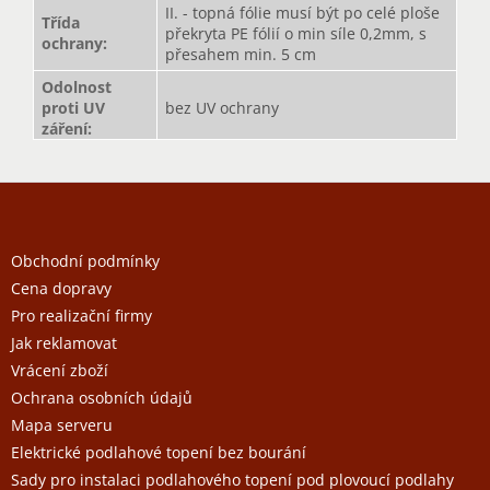
II. - topná fólie musí být po celé ploše
Třída
překryta PE fólií o min síle 0,2mm, s
ochrany
:
přesahem min. 5 cm
Odolnost
proti UV
bez UV ochrany
záření
:
Z
á
p
a
Obchodní podmínky
t
Cena dopravy
í
Pro realizační firmy
Jak reklamovat
Vrácení zboží
Ochrana osobních údajů
Mapa serveru
Elektrické podlahové topení bez bourání
Sady pro instalaci podlahového topení pod plovoucí podlahy