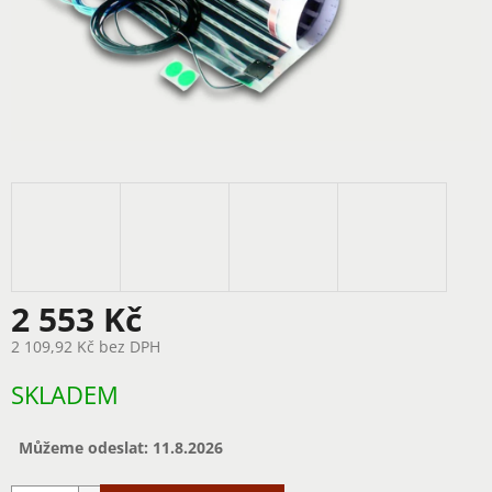
2 553 Kč
2 109,92 Kč bez DPH
Měrná
SKLADEM
cena:
Můžeme odeslat:
11.8.2026