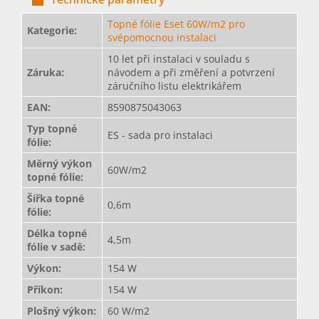
Topné fólie Eset 60W/m2 pro
Kategorie
:
svépomocnou instalaci
10 let při instalaci v souladu s
Záruka
:
návodem a při změření a potvrzení
záručního listu elektrikářem
EAN
:
8590875043063
Typ topné
ES - sada pro instalaci
fólie
:
Měrný výkon
60W/m2
topné fólie
:
Šířka topné
0,6m
fólie
:
Délka topné
4,5m
fólie v sadě
:
Výkon
:
154 W
Příkon
:
154 W
Plošný výkon
:
60 W/m2