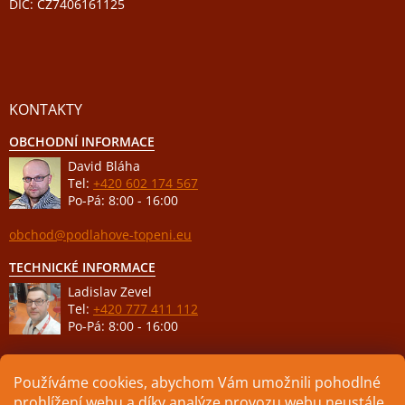
DIČ: CZ7406161125
KONTAKTY
OBCHODNÍ INFORMACE
David Bláha
Tel:
+420 602 174 567
Po-Pá: 8:00 - 16:00
obchod@podlahove-topeni.eu
TECHNICKÉ INFORMACE
Ladislav Zevel
Tel:
+420 777 411 112
Po-Pá: 8:00 - 16:00
podpora@podlahove-topeni.eu
Používáme cookies, abychom Vám umožnili pohodlné
prohlížení webu a díky analýze provozu webu neustále