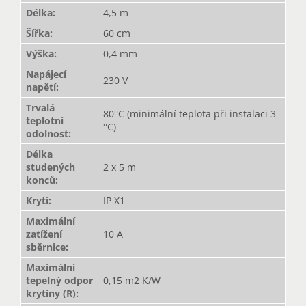
Délka
:
4,5 m
Šířka
:
60 cm
Výška
:
0,4 mm
Napájecí
230 V
napětí
:
Trvalá
80°C (minimální teplota při instalaci 3
teplotní
°C)
odolnost
:
Délka
studených
2 x 5 m
konců
:
Krytí
:
IP X1
Maximální
zatížení
10 A
sběrnice
:
Maximální
tepelný odpor
0,15 m2 K/W
krytiny (R)
: