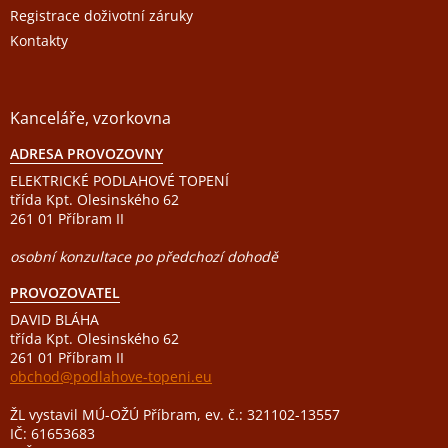
Registrace doživotní záruky
Kontakty
Kanceláře, vzorkovna
ADRESA PROVOZOVNY
ELEKTRICKÉ PODLAHOVÉ TOPENÍ
třída Kpt. Olesinského 62
261 01 Příbram II
osobní konzultace po předchozí dohodě
PROVOZOVATEL
DAVID BLÁHA
třída Kpt. Olesinského 62
261 01 Příbram II
obchod@podlahove-topeni.eu
ŽL vystavil MÚ-OŽÚ Příbram, ev. č.: 321102-13557
IČ: 61653683