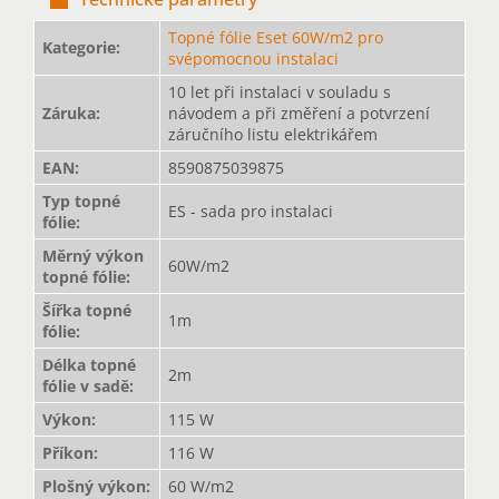
Topné fólie Eset 60W/m2 pro
Kategorie
:
svépomocnou instalaci
10 let při instalaci v souladu s
Záruka
:
návodem a při změření a potvrzení
záručního listu elektrikářem
EAN
:
8590875039875
Typ topné
ES - sada pro instalaci
fólie
:
Měrný výkon
60W/m2
topné fólie
:
Šířka topné
1m
fólie
:
Délka topné
2m
fólie v sadě
:
Výkon
:
115 W
Příkon
:
116 W
Plošný výkon
:
60 W/m2