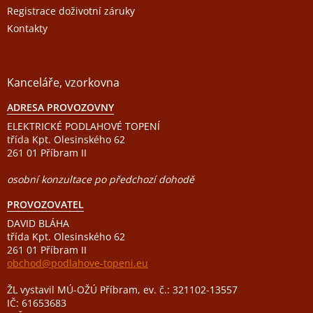
Registrace doživotní záruky
Kontakty
Kanceláře, vzorkovna
ADRESA PROVOZOVNY
ELEKTRICKÉ PODLAHOVÉ TOPENÍ
třída Kpt. Olesinského 62
261 01 Příbram II
osobní konzultace po předchozí dohodě
PROVOZOVATEL
DAVID BLÁHA
třída Kpt. Olesinského 62
261 01 Příbram II
obchod@podlahove-topeni.eu
ŽL vystavil MÚ-OŽÚ Příbram, ev. č.: 321102-13557
IČ: 61653683