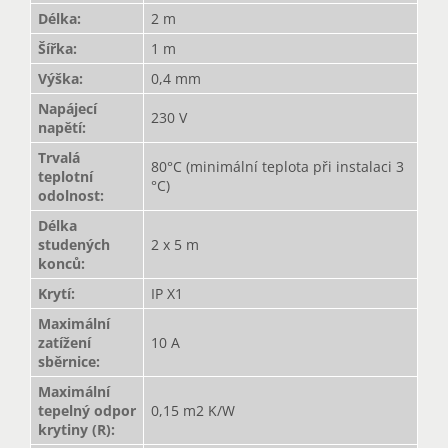
Délka
:
2 m
Šířka
:
1 m
Výška
:
0,4 mm
Napájecí
230 V
napětí
:
Trvalá
80°C (minimální teplota při instalaci 3
teplotní
°C)
odolnost
:
Délka
studených
2 x 5 m
konců
:
Krytí
:
IP X1
Maximální
zatížení
10 A
sběrnice
:
Maximální
tepelný odpor
0,15 m2 K/W
krytiny (R)
: