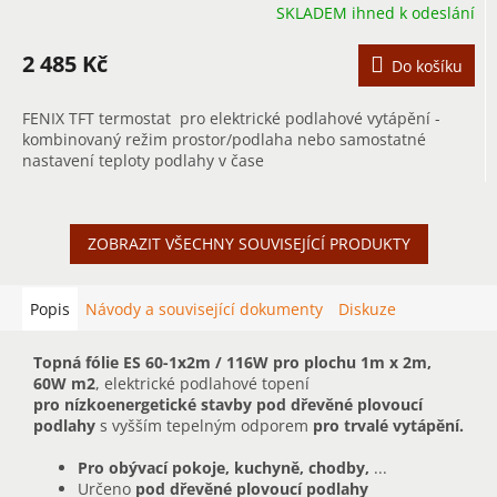
SKLADEM ihned k odeslání
2 485 Kč
Do košíku
FENIX TFT termostat pro elektrické podlahové vytápění -
kombinovaný režim prostor/podlaha nebo samostatné
nastavení teploty podlahy v čase
ZOBRAZIT VŠECHNY SOUVISEJÍCÍ PRODUKTY
Popis
Návody a související dokumenty
Diskuze
Topná fólie ES 60-1x2m / 116W pro plochu 1m x 2m,
60W m2
, elektrické podlahové topení
pro nízkoenergetické stavby pod dřevěné plovoucí
podlahy
s vyšším tepelným odporem
pro trvalé vytápění.
Pro obývací pokoje, kuchyně, chodby,
...
Určeno
pod dřevěné plovoucí podlahy