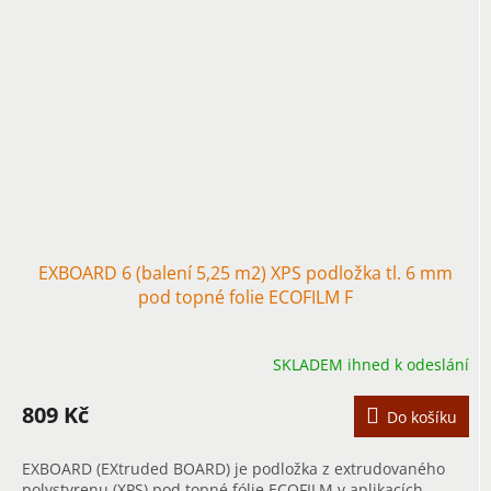
EXBOARD 6 (balení 5,25 m2) XPS podložka tl. 6 mm
pod topné folie ECOFILM F
SKLADEM ihned k odeslání
809 Kč
Do košíku
EXBOARD (EXtruded BOARD) je podložka z extrudovaného
polystyrenu (XPS) pod topné fólie ECOFILM v aplikacích