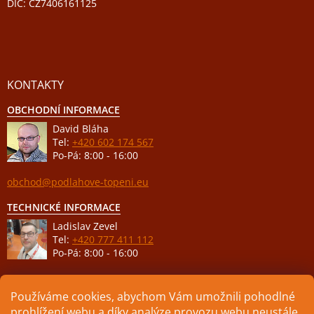
DIČ: CZ7406161125
KONTAKTY
OBCHODNÍ INFORMACE
David Bláha
Tel:
+420 602 174 567
Po-Pá: 8:00 - 16:00
obchod@podlahove-topeni.eu
TECHNICKÉ INFORMACE
Ladislav Zevel
Tel:
+420 777 411 112
Po-Pá: 8:00 - 16:00
podpora@podlahove-topeni.eu
Používáme cookies, abychom Vám umožnili pohodlné
prohlížení webu a díky analýze provozu webu neustále