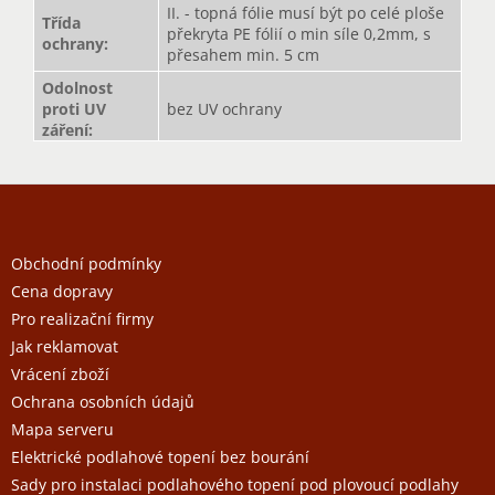
II. - topná fólie musí být po celé ploše
Třída
překryta PE fólií o min síle 0,2mm, s
ochrany
:
přesahem min. 5 cm
Odolnost
proti UV
bez UV ochrany
záření
:
Z
á
p
a
Obchodní podmínky
t
Cena dopravy
í
Pro realizační firmy
Jak reklamovat
Vrácení zboží
Ochrana osobních údajů
Mapa serveru
Elektrické podlahové topení bez bourání
Sady pro instalaci podlahového topení pod plovoucí podlahy