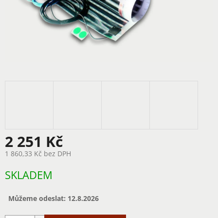
2 251 Kč
1 860,33 Kč bez DPH
Měrná
SKLADEM
cena:
Můžeme odeslat:
12.8.2026