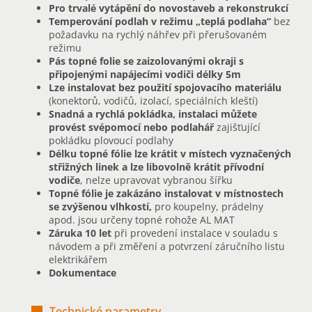
Pro trvalé vytápění do novostaveb a rekonstrukcí
Temperování podlah v režimu „teplá podlaha“
bez
požadavku na rychlý náhřev při přerušovaném
režimu
Pás topné folie se zaizolovanými okraji s
připojenými napájecími vodiči délky 5m
Lze instalovat bez použití spojovacího materiálu
(konektorů, vodičů, izolací, speciálních kleští)
Snadná a rychlá pokládka, instalaci můžete
provést svépomocí nebo podlahář
zajišťující
pokládku plovoucí podlahy
Délku topné fólie lze krátit v místech vyznačených
střižných linek a lze libovolně krátit přívodní
vodiče
, nelze upravovat vybranou šířku
Topné fólie je zakázáno instalovat v místnostech
se zvýšenou vlhkostí,
pro koupelny, prádelny
apod. jsou určeny topné rohože AL MAT
Záruka 10 let
při provedení instalace v souladu s
návodem a při změření a potvrzení záručního listu
elektrikářem
Dokumentace
Technické parametry