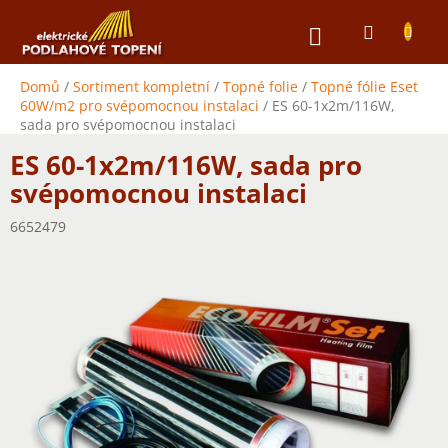
Přejít
NÁKUPNÍ
na
obsah
KOŠÍK
Domů
/
Sortiment kompletní
/
Topné folie
/
Topné fólie Eset
60W/m2 pro svépomocnou instalaci
/
ES 60-1x2m/116W,
sada pro svépomocnou instalaci
ES 60-1x2m/116W, sada pro
svépomocnou instalaci
6652479