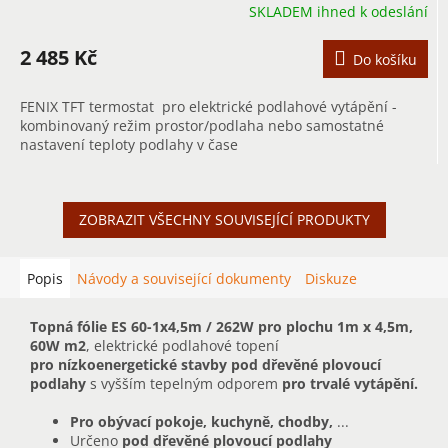
SKLADEM ihned k odeslání
2 485 Kč
Do košíku
FENIX TFT termostat pro elektrické podlahové vytápění -
kombinovaný režim prostor/podlaha nebo samostatné
nastavení teploty podlahy v čase
ZOBRAZIT VŠECHNY SOUVISEJÍCÍ PRODUKTY
Popis
Návody a související dokumenty
Diskuze
Topná fólie ES 60-1x4,5m / 262W pro plochu 1m x 4,5m,
60W m2
, elektrické podlahové topení
pro nízkoenergetické stavby pod dřevěné plovoucí
podlahy
s vyšším tepelným odporem
pro trvalé vytápění.
Pro obývací pokoje, kuchyně, chodby,
...
Určeno
pod dřevěné plovoucí podlahy