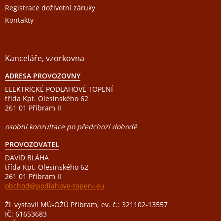
Registrace doživotní záruky
Kontakty
Kanceláře, vzorkovna
ADRESA PROVOZOVNY
ELEKTRICKÉ PODLAHOVÉ TOPENÍ
třída Kpt. Olesinského 62
261 01 Příbram II
osobní konzultace po předchozí dohodě
PROVOZOVATEL
DAVID BLÁHA
třída Kpt. Olesinského 62
261 01 Příbram II
obchod@podlahove-topeni.eu
ŽL vystavil MÚ-OŽÚ Příbram, ev. č.: 321102-13557
IČ: 61653683