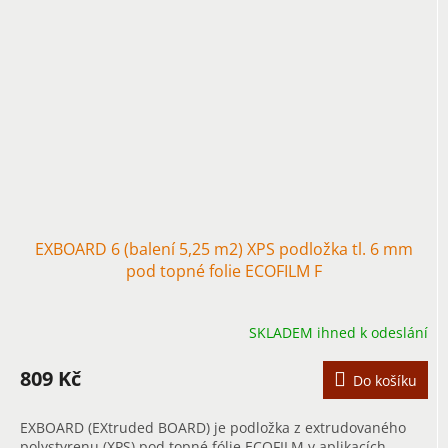
EXBOARD 6 (balení 5,25 m2) XPS podložka tl. 6 mm
pod topné folie ECOFILM F
SKLADEM ihned k odeslání
809 Kč
Do košíku
EXBOARD (EXtruded BOARD) je podložka z extrudovaného
polystyrenu (XPS) pod topné fólie ECOFILM v aplikacích