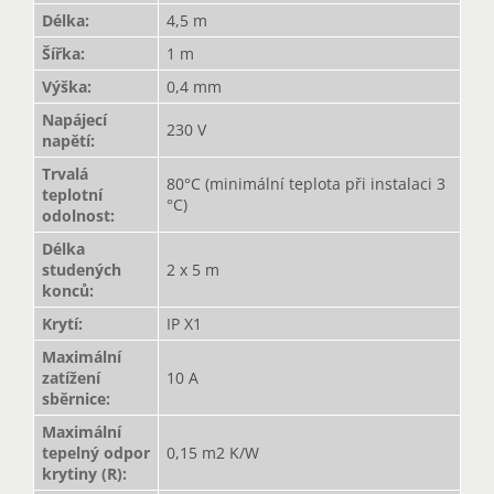
Délka
:
4,5 m
Šířka
:
1 m
Výška
:
0,4 mm
Napájecí
230 V
napětí
:
Trvalá
80°C (minimální teplota při instalaci 3
teplotní
°C)
odolnost
:
Délka
studených
2 x 5 m
konců
:
Krytí
:
IP X1
Maximální
zatížení
10 A
sběrnice
:
Maximální
tepelný odpor
0,15 m2 K/W
krytiny (R)
: