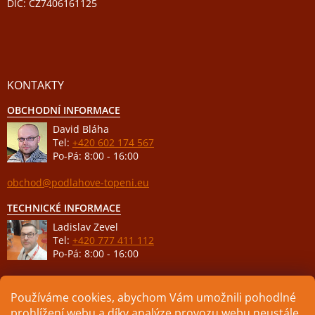
DIČ: CZ7406161125
KONTAKTY
OBCHODNÍ INFORMACE
David Bláha
Tel:
+420 602 174 567
Po-Pá: 8:00 - 16:00
obchod@podlahove-topeni.eu
TECHNICKÉ INFORMACE
Ladislav Zevel
Tel:
+420 777 411 112
Po-Pá: 8:00 - 16:00
podpora@podlahove-topeni.eu
Používáme cookies, abychom Vám umožnili pohodlné
prohlížení webu a díky analýze provozu webu neustále