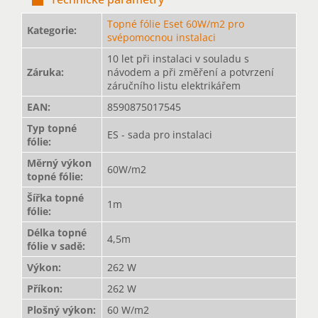
Topné fólie Eset 60W/m2 pro
Kategorie
:
svépomocnou instalaci
10 let při instalaci v souladu s
Záruka
:
návodem a při změření a potvrzení
záručního listu elektrikářem
EAN
:
8590875017545
Typ topné
ES - sada pro instalaci
fólie
:
Měrný výkon
60W/m2
topné fólie
:
Šířka topné
1m
fólie
:
Délka topné
4,5m
fólie v sadě
:
Výkon
:
262 W
Příkon
:
262 W
Plošný výkon
:
60 W/m2