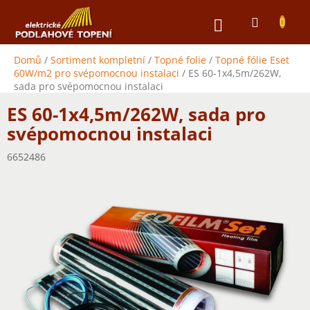
Přejít
NÁKUPNÍ
na
obsah
KOŠÍK
Domů
/
Sortiment kompletní
/
Topné folie
/
Topné fólie Eset
60W/m2 pro svépomocnou instalaci
/
ES 60-1x4,5m/262W,
sada pro svépomocnou instalaci
ES 60-1x4,5m/262W, sada pro
svépomocnou instalaci
6652486