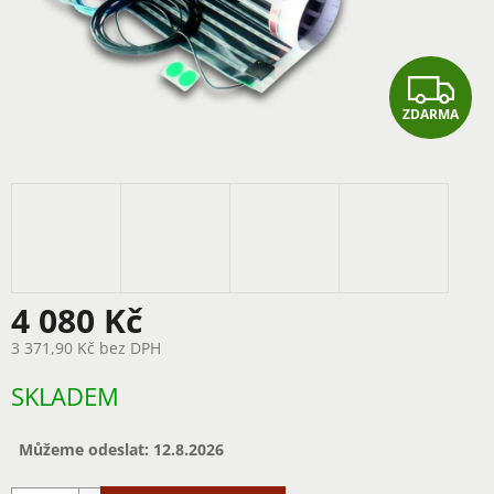
Z
ZDARMA
D
A
R
M
A
4 080 Kč
3 371,90 Kč bez DPH
Měrná
SKLADEM
cena:
Můžeme odeslat:
12.8.2026