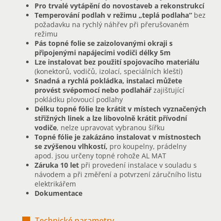
Pro trvalé vytápění do novostaveb a rekonstrukcí
Temperování podlah v režimu „teplá podlaha“
bez
požadavku na rychlý náhřev při přerušovaném
režimu
Pás topné folie se zaizolovanými okraji s
připojenými napájecími vodiči délky 5m
Lze instalovat bez použití spojovacího materiálu
(konektorů, vodičů, izolací, speciálních kleští)
Snadná a rychlá pokládka, instalaci můžete
provést svépomocí nebo podlahář
zajišťující
pokládku plovoucí podlahy
Délku topné fólie lze krátit v místech vyznačených
střižných linek a lze libovolně krátit přívodní
vodiče
, nelze upravovat vybranou šířku
Topné fólie je zakázáno instalovat v místnostech
se zvýšenou vlhkostí,
pro koupelny, prádelny
apod. jsou určeny topné rohože AL MAT
Záruka 10 let
při provedení instalace v souladu s
návodem a při změření a potvrzení záručního listu
elektrikářem
Dokumentace
Technické parametry