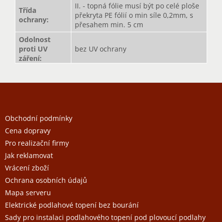
II. - topná fólie musí být po celé ploše
Třída
překryta PE fólií o min síle 0,2mm, s
ochrany
:
přesahem min. 5 cm
Odolnost
proti UV
bez UV ochrany
záření
:
Z
á
p
a
Obchodní podmínky
t
Cena dopravy
í
Pro realizační firmy
Jak reklamovat
Vrácení zboží
Ochrana osobních údajů
Mapa serveru
Elektrické podlahové topení bez bourání
Sady pro instalaci podlahového topení pod plovoucí podlahy