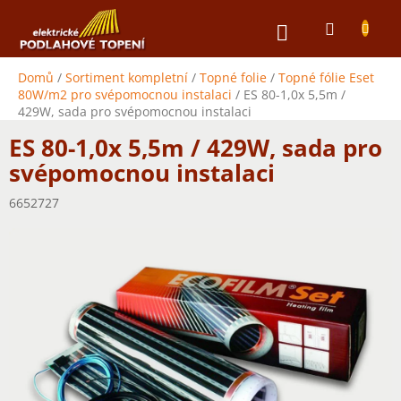
Přejít
NÁKUPNÍ
na
obsah
KOŠÍK
Domů
/
Sortiment kompletní
/
Topné folie
/
Topné fólie Eset
80W/m2 pro svépomocnou instalaci
/
ES 80-1,0x 5,5m /
429W, sada pro svépomocnou instalaci
ES 80-1,0x 5,5m / 429W, sada pro
svépomocnou instalaci
6652727