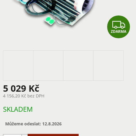
Z
ZDARMA
D
A
R
M
A
5 029 Kč
4 156,20 Kč bez DPH
Měrná
SKLADEM
cena:
Můžeme odeslat:
12.8.2026