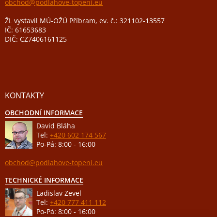
obchod@podlahove-topeni.eu
ŽL vystavil MÚ-OŽÚ Příbram, ev. č.: 321102-13557
IČ: 61653683
DIČ: CZ7406161125
KONTAKTY
OBCHODNÍ INFORMACE
David Bláha
Tel:
+420 602 174 567
Po-Pá: 8:00 - 16:00
obchod@podlahove-topeni.eu
TECHNICKÉ INFORMACE
Ladislav Zevel
Tel:
+420 777 411 112
Po-Pá: 8:00 - 16:00