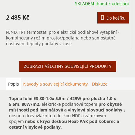
SKLADEM ihned k odeslání
2 485 Kč
Do košíku
FENIX TFT termostat pro elektrické podlahové vytápění -
kombinovaný režim prostor/podlaha nebo samostatné
nastavení teploty podlahy v čase
ZOBRAZIT VŠECHNY SOUVISEJÍCÍ PRODUKTY
Popis
Návody a související dokumenty
Diskuze
Topná fólie ES 80-1,0x 5,5m / 429W pro plochu 1,0 x
5,5m, 80W/m2,
elektrické podlahové topení
pro obytné
místnosti pod laminátové a vinylové plovoucí podlahy
s
nosnou dřevovláknitou deskou HDF a zámkovým
spojem
nebo s krycí deskou Heat-PAK pod koberec a
ostatní vinylové podlahy.