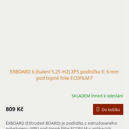
EXBOARD 6 (balení 5,25 m2) XPS podložka tl. 6 mm
pod topné folie ECOFILM F
SKLADEM ihned k odeslání
809 Kč
Do košíku
EXBOARD (EXtruded BOARD) je podložka z extrudovaného
polystyrenu (XPS) pod topné fólie ECOFILM v aplikacích