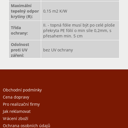
Maximální
tepelný odpor
0,15 m2 K/W
krytiny (R)
:
II. - topná fólie musí být po celé ploše
Třída
překryta PE fólií o min síle 0,2mm, s
ochrany
:
přesahem min. 5 cm
Odolnost
proti UV
bez UV ochrany
záření
:
Z
á
p
a
Obchodní podmínky
t
Cena dopravy
í
Pro realizační firmy
Jak reklamovat
Vrácení zboží
Ochrana osobních údajů