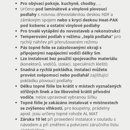
Pro obývací pokoje, kuchyně, chodby,
...
Určeno
pod laminátové a vinylové plovoucí
podlahy
s nosnou dřevovláknitou deskou HDF a
zámkovým spojem
nebo s krycí deskou Heat-PAK
pod koberec a ostatní vinylové podlahy
Pro trvalé vytápění do novostaveb a rekonstrukcí
Temperování podlah v režimu „teplá podlaha“
pro
rychlý náhřev při přerušovaném režimu
Pás topné folie se zaizolovanými okraji s
připojenými napájecími vodiči délky 5m
Lze instalovat bez použití spojovacího materiálu
(konektorů, vodičů, izolací, speciálních kleští)
Snadná a rychlá pokládka, instalaci můžete
provést svépomocí nebo podlahář
zajišťující
pokládku plovoucí podlahy
Délku topné fólie lze krátit v místech vyznačených
střižných linek a lze libovolně krátit přívodní
vodiče
, nelze upravovat vybranou šířku
Topné fólie je zakázáno instalovat v místnostech
se zvýšenou vlhkostí,
pro koupelny, prádelny
apod. jsou určeny topné rohože AL MAT
Záruka 10 let
při provedení instalace v souladu s
návodem a při změření a potvrzení záručního listu