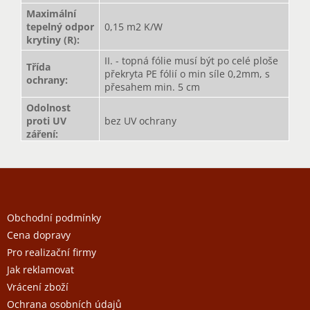
Maximální
tepelný odpor
0,15 m2 K/W
krytiny (R)
:
II. - topná fólie musí být po celé ploše
Třída
překryta PE fólií o min síle 0,2mm, s
ochrany
:
přesahem min. 5 cm
Odolnost
proti UV
bez UV ochrany
záření
:
Z
á
p
a
Obchodní podmínky
t
Cena dopravy
í
Pro realizační firmy
Jak reklamovat
Vrácení zboží
Ochrana osobních údajů