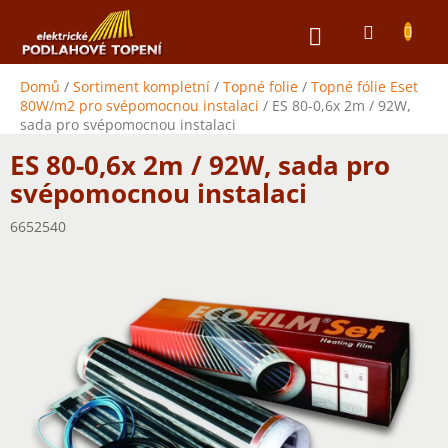
Přejít
NÁKUPNÍ
na
obsah
KOŠÍK
Domů
/
Sortiment kompletní
/
Topné folie
/
Topné fólie Eset
80W/m2 pro svépomocnou instalaci
/
ES 80-0,6x 2m / 92W,
sada pro svépomocnou instalaci
ES 80-0,6x 2m / 92W, sada pro
svépomocnou instalaci
6652540