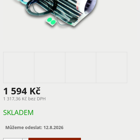
1 594 Kč
1 317,36 Kč bez DPH
Měrná
SKLADEM
cena:
Můžeme odeslat:
12.8.2026