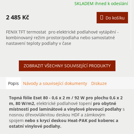
SKLADEM ihned k odeslání
2 485 Kč
Do košíku
FENIX TFT termostat pro elektrické podlahové vytápění -
kombinovaný režim prostor/podlaha nebo samostatné
nastavení teploty podlahy v čase
ZOBRAZIT VŠECHNY SOUVISEJÍCÍ PRODUKTY
Popis
Návody a související dokumenty
Diskuze
Topná fólie Eset 80 - 0,6 x 2 m / 92 W pro plochu 0,6 x 2
m, 80 W/m2,
elektrické podlahové topení
pro obytné
místnosti pod laminátové a vinylové plovoucí podlahy
s
nosnou dřevovláknitou deskou HDF a zámkovým
spojem
nebo s krycí deskou Heat-PAK pod koberec a
ostatní vinylové podlahy.