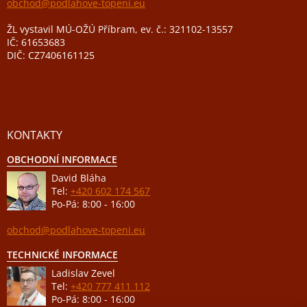
obchod@podlahove-topeni.eu
ŽL vystavil MÚ-OŽÚ Příbram, ev. č.: 321102-13557
IČ: 61653683
DIČ: CZ7406161125
KONTAKTY
OBCHODNÍ INFORMACE
David Bláha
Tel:
+420 602 174 567
Po-Pá: 8:00 - 16:00
obchod@podlahove-topeni.eu
TECHNICKÉ INFORMACE
Ladislav Zevel
Tel:
+420 777 411 112
Po-Pá: 8:00 - 16:00