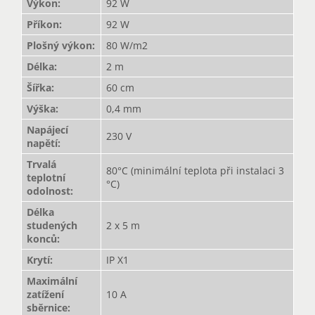
Výkon
:
92 W
Příkon
:
92 W
Plošný výkon
:
80 W/m2
Délka
:
2 m
Šířka
:
60 cm
Výška
:
0,4 mm
Napájecí
230 V
napětí
:
Trvalá
80°C (minimální teplota při instalaci 3
teplotní
°C)
odolnost
:
Délka
studených
2 x 5 m
konců
:
Krytí
:
IP X1
Maximální
zatížení
10 A
sběrnice
: