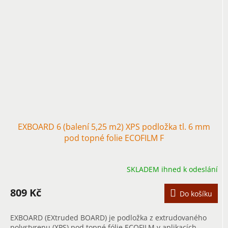
EXBOARD 6 (balení 5,25 m2) XPS podložka tl. 6 mm
pod topné folie ECOFILM F
SKLADEM ihned k odeslání
809 Kč
Do košíku
EXBOARD (EXtruded BOARD) je podložka z extrudovaného
polystyrenu (XPS) pod topné fólie ECOFILM v aplikacích