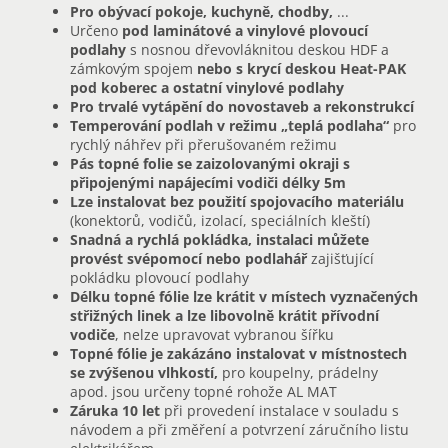
Pro obývací pokoje, kuchyně, chodby,
...
Určeno
pod laminátové a vinylové plovoucí
podlahy
s nosnou dřevovláknitou deskou HDF a
zámkovým spojem
nebo s krycí deskou Heat-PAK
pod koberec a ostatní vinylové podlahy
Pro trvalé vytápění do novostaveb a rekonstrukcí
Temperování podlah v režimu „teplá podlaha“
pro
rychlý náhřev při přerušovaném režimu
Pás topné folie se zaizolovanými okraji s
připojenými napájecími vodiči délky 5m
Lze instalovat bez použití spojovacího materiálu
(konektorů, vodičů, izolací, speciálních kleští)
Snadná a rychlá pokládka, instalaci můžete
provést svépomocí nebo podlahář
zajišťující
pokládku plovoucí podlahy
Délku topné fólie lze krátit v místech vyznačených
střižných linek a lze libovolně krátit přívodní
vodiče
, nelze upravovat vybranou šířku
Topné fólie je zakázáno instalovat v místnostech
se zvýšenou vlhkostí,
pro koupelny, prádelny
apod. jsou určeny topné rohože AL MAT
Záruka 10 let
při provedení instalace v souladu s
návodem a při změření a potvrzení záručního listu