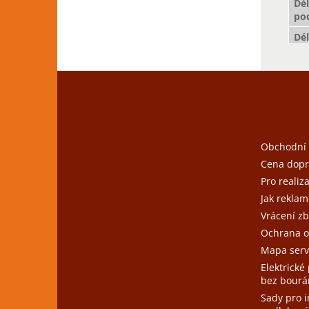
Dél
po
Dé
Z
á
p
a
t
Obchodní
í
Cena dopr
Pro realiz
Jak reklam
Vrácení zb
Ochrana o
Mapa serv
Elektrické
bez bourá
Sady pro i