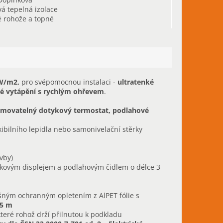
vá tepelná izolace
 rohože a topné
o rychlý ohřev
 W/m2,
pro svépomocnou instalaci -
ultratenké
é vytápění s rychlým ohřevem
.
amovatelný dotykový termostat, podlahové
xibilního lepidla nebo samonivelační stěrky
vby)
tykovým displejem a podlahovým čidlem o délce 3
šným ochranným opletením z AlPET fólie s
,5 m
které rohož drží přilnutou k podkladu