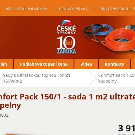
OBCHODNÍ PODMÍNKY
CENA DOPRAVY
PRO REALIZAČNÍ F
dlah
Podlahové topení cena
Videa
Kontakty
Sady s ultratenkou topnou rohoží
Comfort Pack 150/
150W/m2
koupelny
fort Pack 150/1 - sada 1 m2 ultra
pelny
3002
3 9