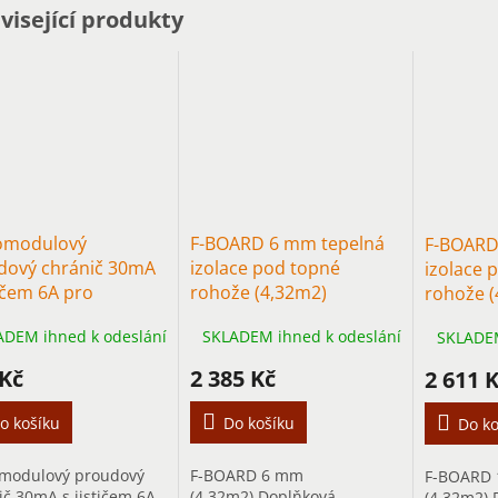
M
visející produkty
A
omodulový
F-BOARD 6 mm tepelná
F-BOARD
dový chránič 30mA
izolace pod topné
izolace 
tičem 6A pro
rohože (4,32m2)
rohože (
ahové vytápění do
ADEM ihned k odeslání
SKLADEM ihned k odeslání
SKLADEM
0W
 Kč
2 385 Kč
2 611 
o košíku
Do košíku
Do ko
modulový proudový
F-BOARD 6 mm
F-BOARD
ič 30mA s jističem 6A
(4,32m2) Doplňková
(4,32m2) 