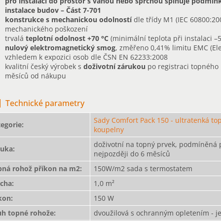
pro instalaci do prostor s vanou nebo sprchou splňuje podmínky
instalace budov – Část 7-701
konstrukce s mechanickou odolností
dle třídy M1 (IEC 60800:200
mechanického poškození
trvalá
teplotní odolnost
+70 °C
(minimální teplota při instalaci –
nulový elektromagnetický smog
, změřeno 0,41% limitu EMC (Ele
vzhledem k expozici osob dle ČSN EN 62233:2008
kvalitní český výrobek s
doživotní zárukou
po registraci topného
měsíců od nákupu
Technické parametry
Sady Comfort Pack 150 - ultratenká t
egorie
:
koupelny
doživotní na topný prvek, podmíněná 
ruka
:
nejpozději do 6 měsíců
pná rohož příkon na m2
:
150W/m2 sada s termostatem
ocha
:
1,0 m²
kon
:
150 W
uh topné rohože
:
dvoužilová s ochranným opletením - je