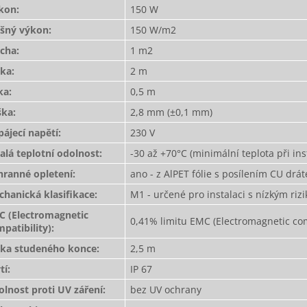
íkon
:
150 W
ošný výkon
:
150 W/m2
ocha
:
1 m2
lka
:
2 m
ka
:
0,5 m
ška
:
2,8 mm (±0,1 mm)
ájecí napětí
:
230 V
alá teplotní odolnost
:
-30 až +70°C (minimální teplota při ins
hranné opletení
:
ano - z AlPET fólie s posílením CU dr
hanická klasifikace
:
M1 - určené pro instalaci s nízkým r
C (Electromagnetic
0,41% limitu EMC (Electromagnetic com
patibility)
:
lka studeného konce
:
2,5 m
tí
:
IP 67
lnost proti UV záření
:
bez UV ochrany