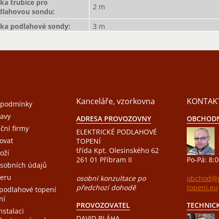
ka trubice pro
2 m
dlahovou sondu
:
lka podlahové sondy
:
3 m
Kanceláře, vzorkovna
KONTAK
 podmínky
avy
ADRESA PROVOZOVNY
OBCHODN
ační firmy
ELEKTRICKÉ PODLAHOVÉ
ovat
TOPENÍ
třída Kpt. Olesinského 62
oží
261 01 Příbram II
Po-Pá: 8:0
sobních údajů
eru
osobní konzultace po
obchod@p
předchozí dohodě
topeni.eu
 podlahové topení
ní
PROVOZOVATEL
TECHNIC
nstalaci
DAVID BLÁHA