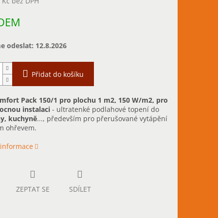
1 Kč bez DPH
DEM
 odeslat:
12.8.2026
Přidat do košíku
mfort Pack 150/1 pro plochu 1 m2, 150 W/m2, pro
cnou instalaci
- ultratenké podlahové topení do
y, kuchyně
..., především pro přerušované vytápění
ým ohřevem.
 informace
ZEPTAT SE
SDÍLET