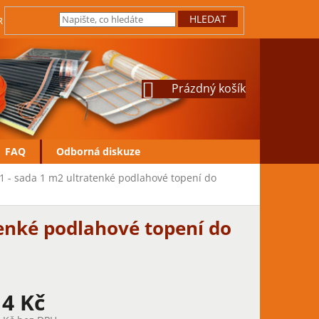
HLEDAT
IRMY
JAK REKLAMOVAT
VRÁCENÍ ZBOŽÍ
OCHRANA OSOBN
NÁKUPNÍ
Prázdný košík
KOŠÍK
FAQ
Odborná diskuze
1 - sada 1 m2 ultratenké podlahové topení do
tenké podlahové topení do
14 Kč