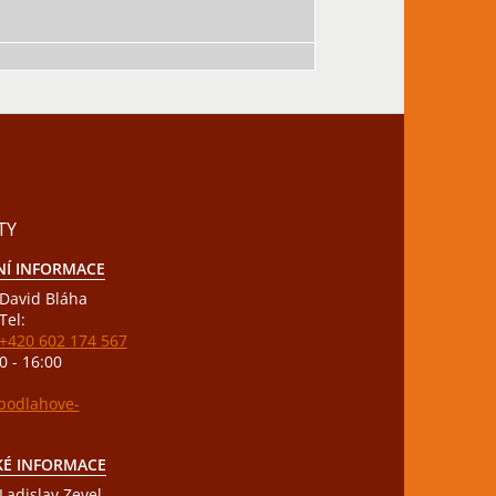
TY
Í INFORMACE
David Bláha
Tel:
+420 602 174 567
0 - 16:00
odlahove-
KÉ INFORMACE
Ladislav Zevel