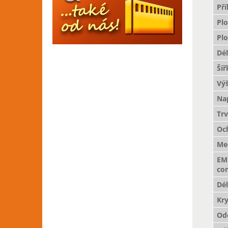
Př
Pl
Pl
Dé
Šíř
Vý
Nap
Trv
Oc
Mec
EM
com
Dé
Kry
Odo