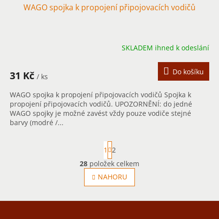
WAGO spojka k propojení připojovacích vodičů
SKLADEM ihned k odeslání
Do košíku
31 Kč
/ ks
WAGO spojka k propojení připojovacích vodičů Spojka k
propojení připojovacích vodičů. UPOZORNĚNÍ: do jedné
WAGO spojky je možné zavést vždy pouze vodiče stejné
barvy (modré /...
S
1
2
t
r
28
položek celkem
O
á
v
NAHORU
n
l
k
á
o
d
v
Z
a
á
á
c