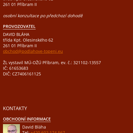
261 01 Příbram II
osobní konzultace po předchozí dohodě
PROVOZOVATEL
DAVID BLÁHA
třída Kpt. Olesinského 62
261 01 Příbram II
obchod@podlahove-topeni.eu
ŽL vystavil MÚ-OŽÚ Příbram, ev. č.: 321102-13557
IČ: 61653683
DIČ: CZ7406161125
KONTAKTY
OBCHODNÍ INFORMACE
David Bláha
Tel:
+420 602 174 567