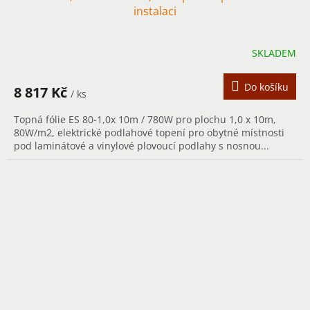
A
instalaci
R
SKLADEM
M
A
Do košíku
8 817 Kč
/ ks
Topná fólie ES 80-1,0x 10m / 780W pro plochu 1,0 x 10m,
80W/m2, elektrické podlahové topení pro obytné místnosti
pod laminátové a vinylové plovoucí podlahy s nosnou...