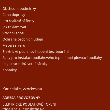
n
í
p
í
p
a
Obchodní podmínky
r
t
Cena dopravy
v
í
k
Pro realizační firmy
y
Jak reklamovat
v
ý
Vrácení zboží
p
Ochrana osobních údajů
i
s
Mapa serveru
u
Elektrické podlahové topení bez bourání
Sady pro instalaci podlahového topení pod plovoucí podlahy
Registrace doživotní záruky
Kontakty
Kanceláře, vzorkovna
ADRESA PROVOZOVNY
ELEKTRICKÉ PODLAHOVÉ TOPENÍ
třída Kpt. Olesinského 62