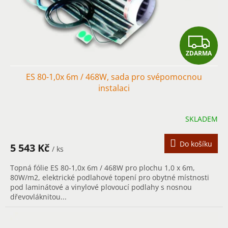
u
k
t
Z
ů
ZDARMA
D
ES 80-1,0x 6m / 468W, sada pro svépomocnou
A
instalaci
R
SKLADEM
M
A
Do košíku
5 543 Kč
/ ks
Topná fólie ES 80-1,0x 6m / 468W pro plochu 1,0 x 6m,
80W/m2, elektrické podlahové topení pro obytné místnosti
pod laminátové a vinylové plovoucí podlahy s nosnou
dřevovláknitou...