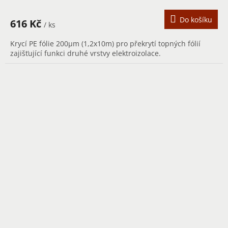
Do košíku
616 Kč
/ ks
Krycí PE fólie 200µm (1,2x10m) pro překrytí topných fólií
zajišťující funkci druhé vrstvy elektroizolace.