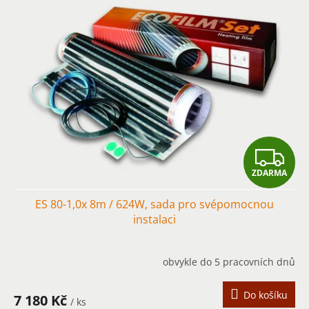
Z
ZDARMA
D
ES 80-1,0x 8m / 624W, sada pro svépomocnou
A
instalaci
R
obvykle do 5 pracovních dnů
M
A
Do košíku
7 180 Kč
/ ks