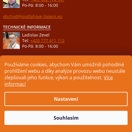
Po-Pá: 8:00 - 16:00
obchod@podlahove-topeni.eu
TECHNICKÉ INFORMACE
Ladislav Zevel
Tel:
+420 777 411 112
Po-Pá: 8:00 - 16:00
podpora@podlahove-topeni.eu
Používáme cookies, abychom Vám umožnili pohodlné
prohlížení webu a díky analýze provozu webu neustále
zlepšovali jeho funkce, výkon a použitelnost.
Více
informací
Vytvořil Shoptet
Nastavení
Copyright 2026
ELEKTRICKÉ PODLAHOVÉ TOPENÍ
. Všechna
Souhlasím
práva vyhrazena.