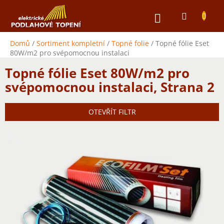
Přejít
NÁKUPNÍ
na
obsah
KOŠÍK
Domů
/
Sortiment kompletní
/
Topné folie
/
Topné fólie Eset
80W/m2 pro svépomocnou instalaci
Topné fólie Eset 80W/m2 pro
svépomocnou instalaci
, Strana 2
OTEVŘÍT FILTR
V
ý
p
i
s
p
r
o
d