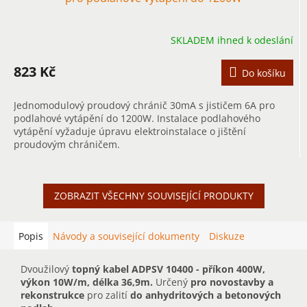
SKLADEM ihned k odeslání
823 Kč
Do košíku
Jednomodulový proudový chránič 30mA s jističem 6A pro
podlahové vytápění do 1200W. Instalace podlahového
vytápění vyžaduje úpravu elektroinstalace o jištění
proudovým chráničem.
ZOBRAZIT VŠECHNY SOUVISEJÍCÍ PRODUKTY
Popis
Návody a související dokumenty
Diskuze
Dvoužilový
topný kabel ADPSV 10400 - příkon 400W,
výkon 10W/m, délka 36,9m.
Určený
pro novostavby a
rekonstrukce
pro zalití
do anhydritových a betonových