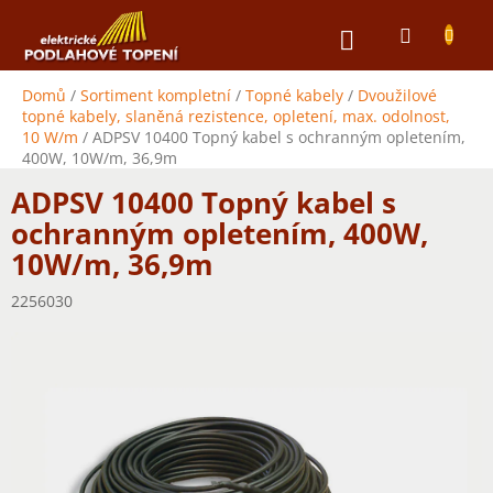
Přejít
NÁKUPNÍ
na
obsah
KOŠÍK
Domů
/
Sortiment kompletní
/
Topné kabely
/
Dvoužilové
topné kabely, slaněná rezistence, opletení, max. odolnost,
10 W/m
/
ADPSV 10400 Topný kabel s ochranným opletením,
400W, 10W/m, 36,9m
ADPSV 10400 Topný kabel s
ochranným opletením, 400W,
10W/m, 36,9m
2256030