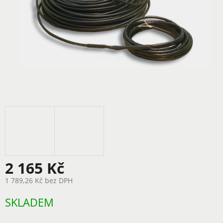
2 165 Kč
1 789,26 Kč bez DPH
Měrná
SKLADEM
cena: