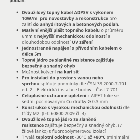
podlah.
Dvoužilový topný kabel ADPSV s výkonem
10W/m
pro novostavby a rekonstrukce
pro
zalití
do anhydritových a betonových podlah.
Masivní vnější plášť topného kabelu
o průměru
6mm s
nejvyšší mechanickou odolností
a
dlouhodobou odolností
UV záření
Jednostranné napájení s přívodním kabelem o
délce 5m
Topné jádro ze slaněné resistence zajišťuje
bezpečný a snadný ohyb
Možnost kotvení
na kari síť
Pro instalaci do prostor s vanou nebo
sprchou
splňuje podmínky dle ČSN 33 2000-7-701
ed. 2 – Elektrická instalace budov – Část 7-701
Celoplošné ochranné opletení
z AlPET folie se
sedmi pocínovanými Cu drátky Ø 0,3 mm
Konstrukce s vysokou mechanickou odolností
dle
třídy M2 (IEC 60800:2009 čl. 4)
Dvoužilové topné jádro ze slaněné
resistence
zajišťuje bezpečný a snadný ohyb, (7
žilové lanko) s fluoropolymerovou izolací
Trvalá
teplotní odolnost
-30°C až
+80°C
(minimální