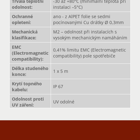
Trvalá teplotní
-30 až +80°C (minimální teplota při
odolnost
:
instalaci –5°C)
Ochranné
ano - z AlPET folie se sedmi
opletení
:
pocínovanými Cu drátky Ø 0,3mm
Mechanická
M2 – odolnost při instalacích s
klasifikace
:
vysokým mechanickým namáháním
EMC
0,41% limitu EMC (Electromagnetic
(Electromagnetic
compatibility) pole spotřebiče
compatibility)
:
Délka studeného
1 x 5 m
konce
:
Krytí topného
IP 67
kabelu
:
Odolnost proti
UV odolné
UV záření
:
Z
á
p