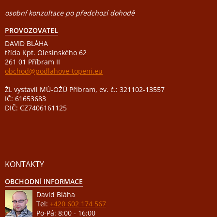
osobní konzultace po předchozí dohodě
PROVOZOVATEL
DAVID BLÁHA
třída Kpt. Olesinského 62
261 01 Příbram II
obchod@podlahove-topeni.eu
ŽL vystavil MÚ-OŽÚ Příbram, ev. č.: 321102-13557
IČ: 61653683
DIČ: CZ7406161125
KONTAKTY
OBCHODNÍ INFORMACE
David Bláha
Tel:
+420 602 174 567
Po-Pá: 8:00 - 16:00