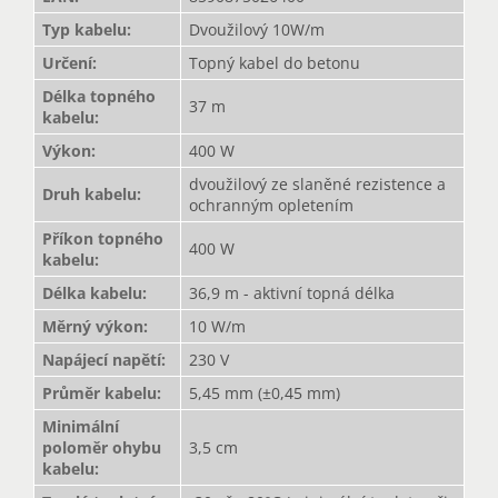
Typ kabelu
:
Dvoužilový 10W/m
Určení
:
Topný kabel do betonu
Délka topného
37 m
kabelu
:
Výkon
:
400 W
dvoužilový ze slaněné rezistence a
Druh kabelu
:
ochranným opletením
Příkon topného
400 W
kabelu
:
Délka kabelu
:
36,9 m - aktivní topná délka
Měrný výkon
:
10 W/m
Napájecí napětí
:
230 V
Průměr kabelu
:
5,45 mm (±0,45 mm)
Minimální
poloměr ohybu
3,5 cm
kabelu
: