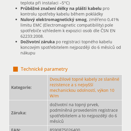
teplota při instalaci –5°C)
Průběžné značení délky na plášti kabelu
pro
kontrolu spotřeby kabelu během pokládky
Nulový elektromagnetický smog
, změřeno 0,41%
limitu EMC (Electromagnetic compatibility) pole
spotřebiče vzhledem k expozici osob dle ČSN EN
62233:2008.
Doživotní záruka
po registraci topného kabelu
koncovým spotřebitelem nejpozději do 6 měsíců od
nákupu
Technické parametry
Dvoužilové topné kabely ze slaněné
rezistence a s nejvyšší
Kategorie
:
mechanickou odolností, výkon 10
W/m
doživotní na topný prvek,
podmíněná provedením registrace
Záruka
:
spotřebitelem a to nejpozději do 6
měsíců
EAN
:
8590875026400