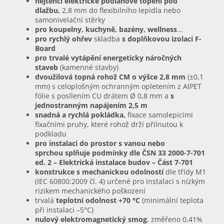
nejtenčí elektrické podlahové topení pod
dlažbu,
2,8 mm do flexibilního lepidla nebo
samonivelační stěrky
pro koupelny, kuchyně, bazény, wellness
...
pro rychlý ohřev
skladba
s doplňkovou izolaci F-
Board
pro trvalé vytápění energeticky náročných
staveb
(kamenné stavby)
dvoužilová topná rohož CM o výšce 2,8 mm
(±0,1
mm) s celoplošným ochranným opletením z AlPET
fólie s posílením CU drátem Ø 0,8 mm a
s
jednostranným napájením 2,5 m
snadná a rychlá pokládka,
fixace samolepicími
fixačními pruhy, které rohož drží přilnutou k
podkladu
pro instalaci do prostor s vanou nebo
sprchou splňuje podmínky dle ČSN 33 2000-7-701
ed. 2 – Elektrická instalace budov – Část 7-701
konstrukce s mechanickou odolností
dle třídy M1
(IEC 60800:2009 čl. 4) určené pro instalaci s nízkým
rizikem mechanického poškození
trvalá
teplotní odolnost
+70 °C
(minimální teplota
při instalaci –5°C)
nulový elektromagnetický smog
, změřeno 0,41%