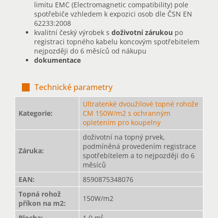
limitu EMC (Electromagnetic compatibility) pole
spotřebiče vzhledem k expozici osob dle ČSN EN
62233:2008
kvalitní český výrobek s
doživotní zárukou
po
registraci topného kabelu koncovým spotřebitelem
nejpozději do 6 měsíců od nákupu
dokumentace
Technické parametry
Ultratenké dvoužilové topné rohože
Kategorie
:
CM 150W/m2 s ochranným
opletením pro koupelny
doživotní na topný prvek,
podmíněná provedením registrace
Záruka
:
spotřebitelem a to nejpozději do 6
měsíců
EAN
:
8590875348076
Topná rohož
150W/m2
příkon na m2
:
Plocha
:
1,0 m²