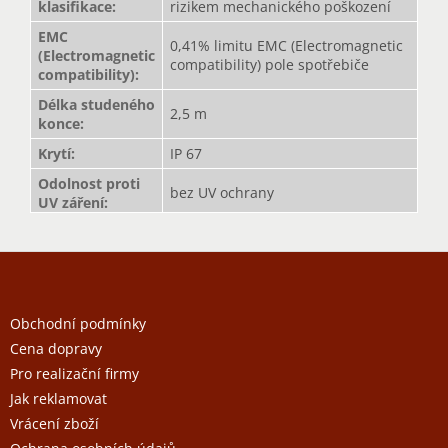
klasifikace
:
rizikem mechanického poškození
EMC
0,41% limitu EMC (Electromagnetic
(Electromagnetic
compatibility) pole spotřebiče
compatibility)
:
Délka studeného
2,5 m
konce
:
Krytí
:
IP 67
Odolnost proti
bez UV ochrany
UV záření
:
Z
á
p
a
Obchodní podmínky
t
Cena dopravy
í
Pro realizační firmy
Jak reklamovat
Vrácení zboží