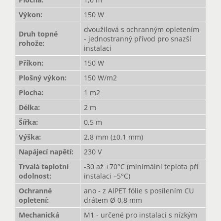
Výkon
:
150 W
dvoužilová s ochranným opletením
Druh topné
- jednostranný přívod pro snazší
rohože
:
instalaci
Příkon
:
150 W
Plošný výkon
:
150 W/m2
Plocha
:
1 m2
Délka
:
2 m
Šířka
:
0,5 m
Výška
:
2,8 mm (±0,1 mm)
Napájecí napětí
:
230 V
Trvalá teplotní
-30 až +70°C (minimální teplota při
odolnost
:
instalaci –5°C)
Ochranné
ano - z AlPET fólie s posílením CU
opletení
:
drátem Ø 0,8 mm
Mechanická
M1 - určené pro instalaci s nízkým