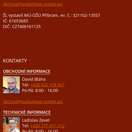
obchod@podlahove-topeni.eu
ŽL vystavil MÚ-OŽÚ Příbram, ev. č.: 321102-13557
IČ: 61653683
DIČ: CZ7406161125
KONTAKTY
OBCHODNÍ INFORMACE
David Bláha
Tel:
+420 602 174 567
Po-Pá: 8:00 - 16:00
obchod@podlahove-topeni.eu
TECHNICKÉ INFORMACE
Ladislav Zevel
Tel:
+420 777 411 112
Po-Pá: 8:00 - 16:00