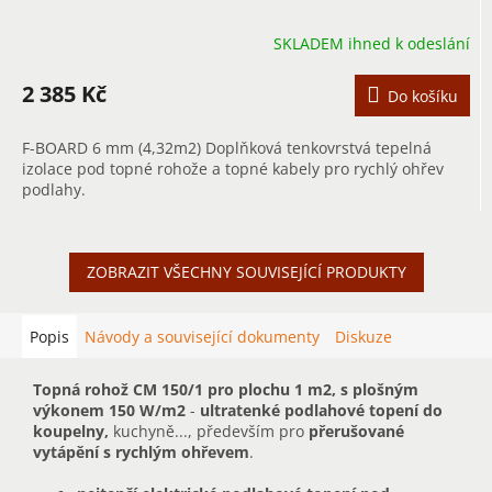
SKLADEM ihned k odeslání
2 385 Kč
Do košíku
F-BOARD 6 mm (4,32m2) Doplňková tenkovrstvá tepelná
izolace pod topné rohože a topné kabely pro rychlý ohřev
podlahy.
ZOBRAZIT VŠECHNY SOUVISEJÍCÍ PRODUKTY
Popis
Návody a související dokumenty
Diskuze
Topná rohož CM 150/1 pro plochu 1 m2, s plošným
výkonem 150 W/m2
-
ultratenké podlahové topení do
koupelny,
kuchyně..., především pro
přerušované
vytápění s rychlým ohřevem
.