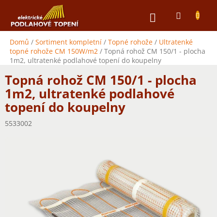
Přejít
NÁKUPNÍ
na
obsah
KOŠÍK
Domů
/
Sortiment kompletní
/
Topné rohože
/
Ultratenké
topné rohože CM 150W/m2
/
Topná rohož CM 150/1 - plocha
1m2, ultratenké podlahové topení do koupelny
Topná rohož CM 150/1 - plocha
1m2, ultratenké podlahové
topení do koupelny
5533002