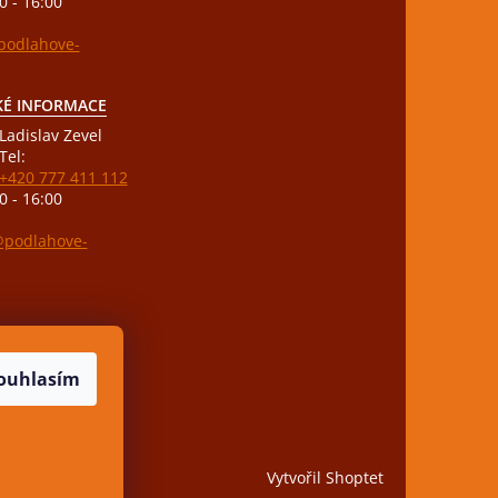
0 - 16:00
odlahove-
KÉ INFORMACE
Ladislav Zevel
Tel:
+420 777 411 112
0 - 16:00
podlahove-
ouhlasím
Vytvořil Shoptet