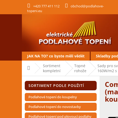
Přejít
+420 777 411 112
obchod@podlahove-
na
topeni.eu
obsah
JAK NA TO? co byste měli vědět
Skladby po
Sortiment
Topné
Sady pro s
Domů
kompletní
rohože
160W/m2 s 
P
Com
Přeskočit
o
SORTIMENT PODLE POUŽITÍ
kategorie
s
(ma
t
kou
Podlahové topení do koupelny
r
a
Podlahové topení do novostavby
n
Podlahové topení pod plovoucí podlahy