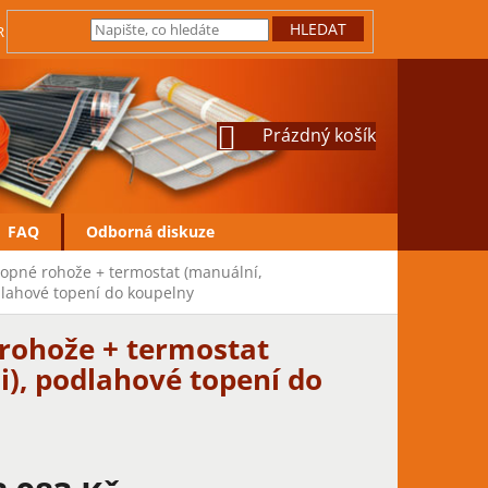
HLEDAT
IRMY
JAK REKLAMOVAT
VRÁCENÍ ZBOŽÍ
OCHRANA OSOBN
NÁKUPNÍ
Prázdný košík
KOŠÍK
FAQ
Odborná diskuze
topné rohože + termostat (manuální,
dlahové topení do koupelny
 rohože + termostat
), podlahové topení do