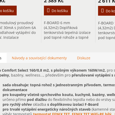
 Kč
2 385 Kč
2 611 
o košíku
Do košíku
Do ko
modulový proudový
F-BOARD 6 mm
F-BOARD
ič 30mA s jističem 6A
(4,32m2) Doplňková
(4,32m2) 
odlahové vytápění do
tenkovrstvá tepelná izolace
tenkovrst
. Instalace
pod topné rohože a topné
pod topné
hového vytápění
kabely pro rychlý ohřev
kabely pr
uje úpravu
podlahy.
podlahy.
oinstalace o jištění
ovým chráničem.
s
Návody a související dokumenty
Diskuze
a Comfort Select 160/0,8 m2, s plošným výkonem 160W/m2,
pro 
pelny,
bazény, wellness..., především pro
přerušované vytápění s
sada obsahuje: topná rohož s jednostranným přívodem, termosta
dokumentace
pro koupelny včetně sprchového koutu, kuchyně, bazény, well
určeno přímo
pod dlažbu
do flexibilního lepidla nebo do vrstvy 
pro rychlý ohřev
skladba
s doplňkovou izolaci F-Board
pro trvalé vytápění energeticky náročných staveb
(kamenné sta
výběr termostatů
termostat FENIX TFT
,
FENIX TFT WiFi-RF bílý
,