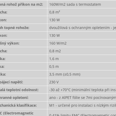
pná rohož příkon na m2
:
160W/m2 sada s termostatem
ocha
:
0,8 m²
kon
:
130 W
uh topné rohože
:
dvoužilová s ochranným opletením - je
íkon
:
130 W
ošný výkon
:
160 W/m2
ocha
:
0,8 m2
lka
:
1,6 m
ka
:
0,5 m
ška
:
3,5 mm (±0,5 mm)
ájecí napětí
:
230 V
alá teplotní odolnost
:
-30 až +70°C (minimální teplota při ins
hranné opletení
:
ano - z AlPET fólie se 7mi pocínovaný
hanická klasifikace
:
M1 - určené pro instalaci s nízkým r
C (Electromagnetic
0,41% limitu EMC (Electromagnetic com