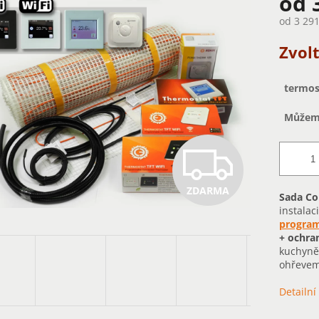
od
od
3 291
Měrná
Zvol
cena:
termos
Můžeme
Z
ZDARMA
D
Sada Co
instalaci
program
+ ochra
A
kuchyně.
ohřevem
Detailní
R