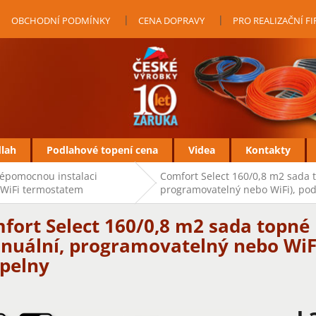
OBCHODNÍ PODMÍNKY
CENA DOPRAVY
PRO REALIZAČNÍ F
dlah
Podlahové topení cena
Videa
Kontakty
vépomocnou instalaci
Comfort Select 160/0,8 m2 sada 
WiFi termostatem
programovatelný nebo WiFi), po
fort Select 160/0,8 m2 sada topné
nuální, programovatelný nebo WiFi
pelny