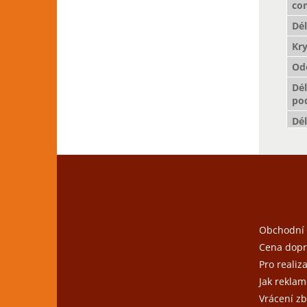
com
Dé
Kry
Odo
Dél
po
Dé
Z
á
p
a
t
Obchodní
í
Cena dopr
Pro realiz
Jak reklam
Vrácení zb