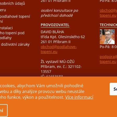
261 01 Příbram II
Po-Pá: 8:0
sobních údajů
eru
osobní konzultace po
obchod@p
předchozí dohodě
topeni.eu
 podlahové topení
ní
PROVOZOVATEL
TECHNIC
nstalaci
DAVID BLÁHA
ho topení pod
třída Kpt. Olesinského 62
podlahy
261 01 Příbram II
 doživotní záruky
obchod@podlahove-
Po-Pá: 8:0
topeni.eu
podpora@
ŽL vystavil MÚ-OŽÚ
topeni.eu
Příbram, ev. č.: 321102-
13557
IČ: 61653683
DIČ: CZ7406161125
cookies, abychom Vám umožnili pohodlné
S
webu a díky analýze provozu webu neustále
jeho funkce, výkon a použitelnost.
Více informací
ní
 Všechna práva vyhrazena.