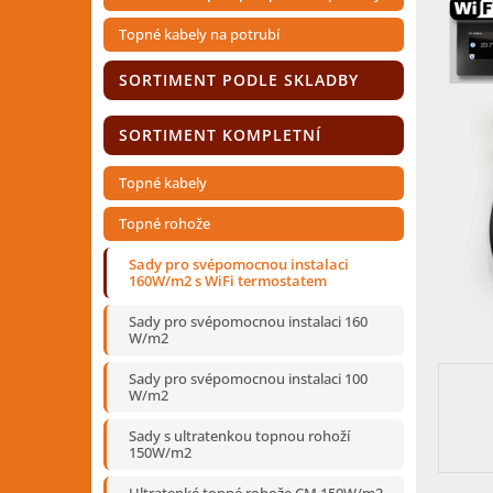
n
í
Topné kabely na potrubí
p
a
SORTIMENT PODLE SKLADBY
n
e
SORTIMENT KOMPLETNÍ
l
Topné kabely
Topné rohože
Sady pro svépomocnou instalaci
160W/m2 s WiFi termostatem
Sady pro svépomocnou instalaci 160
W/m2
Sady pro svépomocnou instalaci 100
W/m2
Sady s ultratenkou topnou rohoží
150W/m2