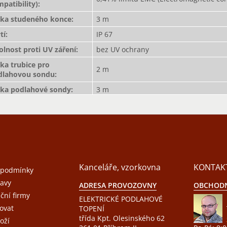
patibility)
:
lka studeného konce
:
3 m
tí
:
IP 67
lnost proti UV záření
:
bez UV ochrany
ka trubice pro
2 m
dlahovou sondu
:
lka podlahové sondy
:
3 m
Kanceláře, vzorkovna
KONTAK
 podmínky
avy
ADRESA PROVOZOVNY
OBCHODN
ační firmy
ELEKTRICKÉ PODLAHOVÉ
ovat
TOPENÍ
třída Kpt. Olesinského 62
oží