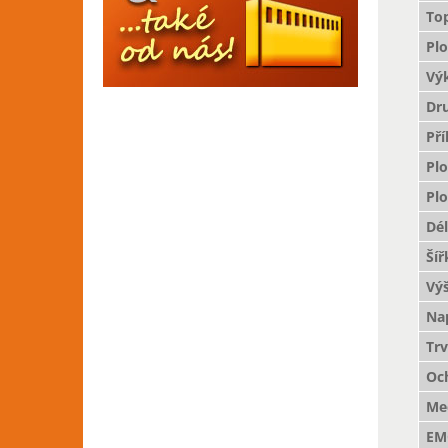
To
Pl
Vý
Dr
Př
Pl
Pl
Dé
Šíř
Vý
Nap
Trv
Oc
Mec
EM