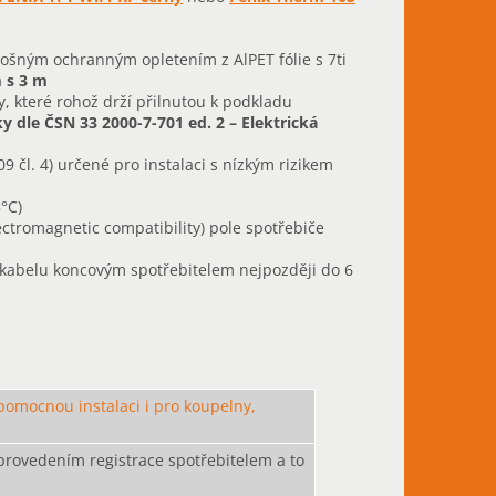
lošným ochranným opletením z AlPET fólie s 7ti
 s 3 m
y, které rohož drží přilnutou k podkladu
 dle ČSN 33 2000-7-701 ed. 2 – Elektrická
9 čl. 4) určené pro instalaci s nízkým rizikem
5°C)
ctromagnetic compatibility) pole spotřebiče
 kabelu koncovým spotřebitelem nejpozději do 6
omocnou instalaci i pro koupelny,
provedením registrace spotřebitelem a to