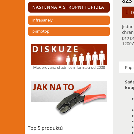
823
NÁSTĚNNÁ A STROPNÍ TOPIDLA
D
infrapanely
Jedno
přímotop
chrán
pro p
1200W
podla
vyžad
elektr
proud
Moderovaná studnice informací od 2008
Popi
Sad
kou
Top 5 produktů