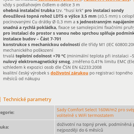
vždy s podlahovým čidlem o délce 3 m
ohebná instalační trubka
tzv. "husí krk"
pro instalaci sondy
dvoužilová topná rohož LDTS o výšce 3,5 mm
(±0,5 mm) s celop
pocínovanými Cu drátky Ø 0,3 mm a
s jednostranným napájením
snadná a rychlá pokládka,
fixace se samolepicími fixačními pruh
pro instalaci do prostor s vanou nebo sprchou splňuje podmínky
instalace budov – Část 7-701
konstrukce s mechanickou odolností
dle třídy M1 (IEC 60800:200
mechanického poškození
trvalá
teplotní odolnost
+70 °C
(minimální teplota při instalaci –
nulový elektromagnetický smog
, změřeno 0,41% limitu EMC (Ele
vzhledem k expozici osob dle ČSN EN 62233:2008
kvalitní český výrobek s
doživotní zárukou
po registraci topného
měsíců od nákupu
Technické parametry
Sady Comfort Select 160W/m2 pro svép
egorie
:
volitelně s WiFi termostatem
doživotní na topný prvek, podmíněná 
ruka
:
nejpozději do 6 měsíců