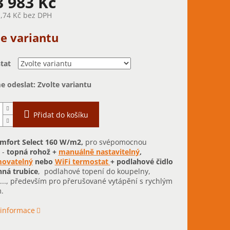
3 983 Kč
,74 Kč
bez DPH
te variantu
tat
 odeslat:
Zvolte variantu
Přidat do košíku
mfort Select 160 W/m2,
pro svépomocnou
 -
topná rohož +
manuálně nastavitelný
,
ovatelný
nebo
WiFi termostat
+ podlahové čidlo
nná trubice
, podlahové topení do koupelny,
.., především pro přerušované vytápění s rychlým
.
 informace