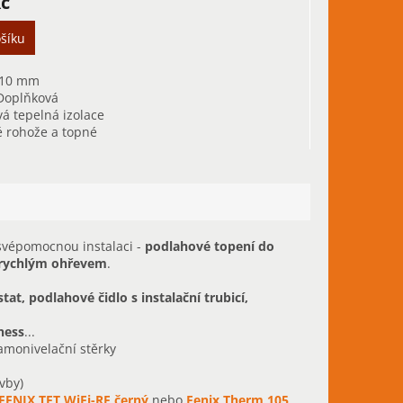
Kč
šíku
 10 mm
Doplňková
vá tepelná izolace
 rohože a topné
o rychlý ohřev
svépomocnou instalaci -
podlahové topení do
 rychlým ohřevem
.
t, podlahové čidlo s instalační trubicí,
ness
...
samonivelační stěrky
vby)
FENIX TFT WiFi-RF černý
nebo
Fenix Therm 105