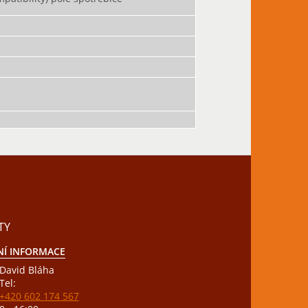
TY
Í INFORMACE
David Bláha
Tel:
+420 602 174 567