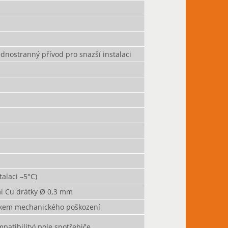
dnostranný přívod pro snazší instalaci
talaci –5°C)
mi Cu drátky Ø 0,3 mm
izikem mechanického poškození
patibility) pole spotřebiče