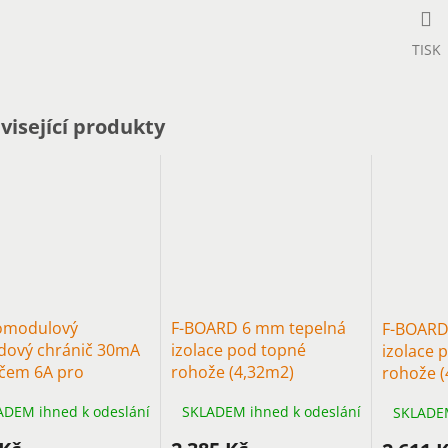
M
TISK
A
visející produkty
omodulový
F-BOARD 6 mm tepelná
F-BOARD
dový chránič 30mA
izolace pod topné
izolace 
tičem 6A pro
rohože (4,32m2)
rohože (
ahové vytápění do
ADEM ihned k odeslání
SKLADEM ihned k odeslání
SKLADEM
0W