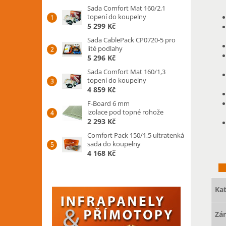
Sada Comfort Mat 160/2,1
topení do koupelny
5 299 Kč
Sada CablePack CP0720-5 pro
lité podlahy
5 296 Kč
Sada Comfort Mat 160/1,3
topení do koupelny
4 859 Kč
F-Board 6 mm
izolace pod topné rohože
2 293 Kč
Comfort Pack 150/1,5 ultratenká
sada do koupelny
4 168 Kč
Kat
Zá