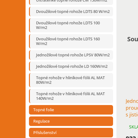
Ultratenké topné rohože CM 150W/m2
Dvoužilové topné rohože LDTS 80 W/m2
Dvoužilové topné rohože LDTS 100
W/m2
Sou
Dvoužilové topné rohože LDTS 160
W/m2
Jednožilové topné rohože LPSV 80W/m2
Jednožilové topné rohože LD 160W/m2
Topné rohože v hliníkové fólii AL MAT
80W/m2
Topné rohože v hliníkové fólii AL MAT
140W/m2
Jedn
prou
Topné folie
s jis
podl
Regulace
SKL
120
Příslušenství