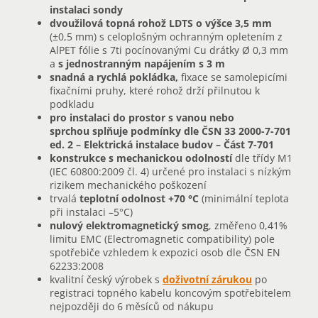
instalaci sondy
dvoužilová topná rohož LDTS o výšce 3,5 mm
(±0,5 mm) s celoplošným ochranným opletením z
AlPET fólie s 7ti pocínovanými Cu drátky Ø 0,3 mm
a
s jednostranným napájením s 3 m
snadná a rychlá pokládka,
fixace se samolepicími
fixačními pruhy, které rohož drží přilnutou k
podkladu
pro instalaci do prostor s vanou nebo
sprchou splňuje podmínky dle ČSN 33 2000-7-701
ed. 2 – Elektrická instalace budov – Část 7-701
konstrukce s mechanickou odolností
dle třídy M1
(IEC 60800:2009 čl. 4) určené pro instalaci s nízkým
rizikem mechanického poškození
trvalá
teplotní odolnost
+70 °C
(minimální teplota
při instalaci –5°C)
nulový elektromagnetický smog
, změřeno 0,41%
limitu EMC (Electromagnetic compatibility) pole
spotřebiče vzhledem k expozici osob dle ČSN EN
62233:2008
kvalitní český výrobek s
doživotní zárukou
po
registraci topného kabelu koncovým spotřebitelem
nejpozději do 6 měsíců od nákupu