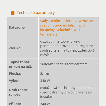
Technické parametry
Sady Comfort Select 160W/m2 pro
svépomocnou instalaci i pro
Kategorie
:
koupelny, volitelně s WiFi
termostatem
doživotní na topný prvek,
podmíněná provedením registrace
Záruka
:
spotřebitelem a to nejpozději do 6
měsíců
Topná rohož
160W/m2 sada s termostatem
příkon na m2
:
Plocha
:
2,1 m²
Výkon
:
340 W
dvoužilová s ochranným opletením
Druh topné
- jednostranný přívod pro snazší
rohože
:
instalaci
Příkon
:
340 W