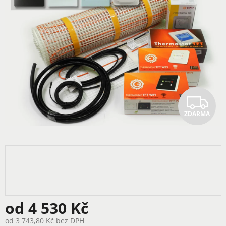
Z
ZDARMA
D
A
R
M
A
od
4 530 Kč
od
3 743,80 Kč
bez DPH