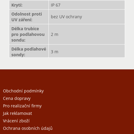
Krytí
:
IP 67
Odolnost proti
bez UV ochrany
UV záření
:
Délka trubice
pro podlahovou
2 m
sondu
:
Délka podlahové
3 m
sondy
:
Z
á
p
a
Obchodní podmínky
t
Cena dopravy
í
Pro realizační firmy
Jak reklamovat
Vrácení zboží
Ochrana osobních údajů