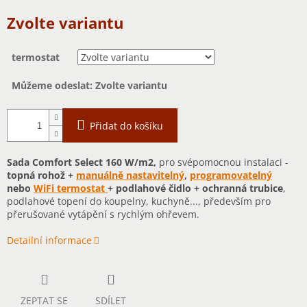
Měrná
Zvolte variantu
cena:
termostat
Můžeme odeslat:
Zvolte variantu
Přidat do košíku
Sada Comfort Select 160 W/m2,
pro svépomocnou instalaci -
topná rohož +
manuálně nastavitelný
,
programovatelný
nebo
WiFi termostat
+ podlahové čidlo + ochranná trubice
,
podlahové topení do koupelny, kuchyně..., především pro
přerušované vytápění s rychlým ohřevem.
Detailní informace
ZEPTAT SE
SDÍLET