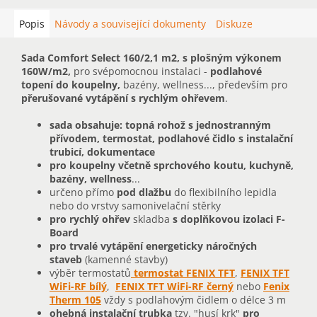
Popis
Návody a související dokumenty
Diskuze
Sada Comfort Select 160/2,1 m2, s plošným výkonem
160W/m2,
pro svépomocnou instalaci -
podlahové
topení do koupelny,
bazény, wellness..., především pro
přerušované vytápění s rychlým ohřevem
.
sada obsahuje: topná rohož s jednostranným
přívodem, termostat, podlahové čidlo s instalační
trubicí, dokumentace
pro koupelny včetně sprchového koutu, kuchyně,
bazény, wellness
...
určeno přímo
pod dlažbu
do flexibilního lepidla
nebo do vrstvy samonivelační stěrky
pro rychlý ohřev
skladba
s doplňkovou izolaci F-
Board
pro trvalé vytápění energeticky náročných
staveb
(kamenné stavby)
výběr termostatů
termostat FENIX TFT
,
FENIX TFT
WiFi-RF bílý
,
FENIX TFT WiFi-RF černý
nebo
Fenix
Therm 105
vždy s podlahovým čidlem o délce 3 m
ohebná instalační trubka
tzv. "husí krk"
pro