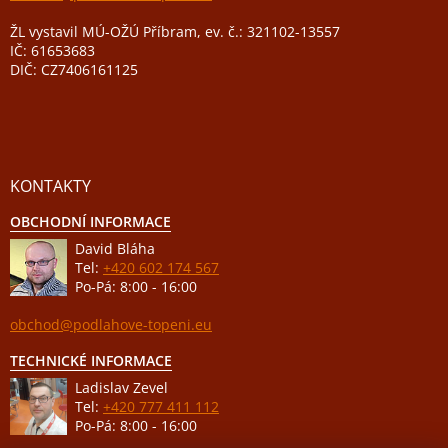
ŽL vystavil MÚ-OŽÚ Příbram, ev. č.: 321102-13557
IČ: 61653683
DIČ: CZ7406161125
KONTAKTY
OBCHODNÍ INFORMACE
David Bláha
Tel:
+420 602 174 567
Po-Pá: 8:00 - 16:00
obchod@podlahove-topeni.eu
TECHNICKÉ INFORMACE
Ladislav Zevel
Tel:
+420 777 411 112
Po-Pá: 8:00 - 16:00