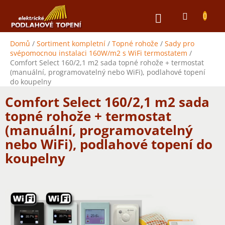
Přejít
NÁKUPNÍ
na
obsah
KOŠÍK
Domů
/
Sortiment kompletní
/
Topné rohože
/
Sady pro
svépomocnou instalaci 160W/m2 s WiFi termostatem
/
Comfort Select 160/2,1 m2 sada topné rohože + termostat
(manuální, programovatelný nebo WiFi), podlahové topení
do koupelny
Comfort Select 160/2,1 m2 sada
topné rohože + termostat
(manuální, programovatelný
nebo WiFi), podlahové topení do
koupelny