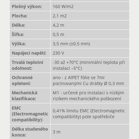
Plošný výkon
:
160 W/m2
Plocha
:
2,1 m2
Délka
:
4,2 m
Šířka
:
0,5 m
Výška
:
3,5 mm (±0,5 mm)
Napájecí napětí
:
230 V
Trvalá teplotní
-30 až +70°C (minimální teplota při
odolnost
:
instalaci –5°C)
Ochranné
ano - z AlPET fólie se 7mi
opletení
:
pocínovanými Cu drátky Ø 0,3 mm
Mechanická
M1 - určené pro instalaci s nízkým
klasifikace
:
rizikem mechanického poškození
EMC
0,41% limitu EMC (Electromagnetic
(Electromagnetic
compatibility) pole spotřebiče
compatibility)
:
Délka studeného
3 m
konce
: