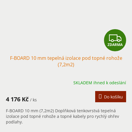
Z
ZDARMA
D
F-BOARD 10 mm tepelná izolace pod topné rohože
A
(7,2m2)
R
SKLADEM ihned k odeslání
M
A
Do košíku
4 176 Kč
/ ks
F-BOARD 10 mm (7,2m2) Doplňková tenkovrstvá tepelná
izolace pod topné rohože a topné kabely pro rychlý ohřev
podlahy.