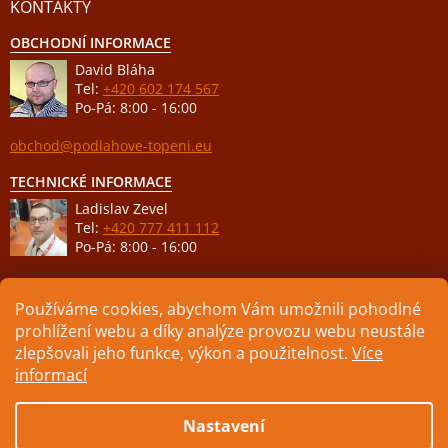
KONTAKTY
OBCHODNÍ INFORMACE
David Bláha
Tel:
+420 602 174 567
Po-Pá: 8:00 - 16:00
obchod@podlahove-topeni.eu
TECHNICKÉ INFORMACE
Ladislav Zevel
Tel:
+420 777 411 112
Po-Pá: 8:00 - 16:00
podpora@podlahove-topeni.eu
Používáme cookies, abychom Vám umožnili pohodlné
prohlížení webu a díky analýze provozu webu neustále
zlepšovali jeho funkce, výkon a použitelnost.
Více
informací
Vytvořil Shoptet
Nastavení