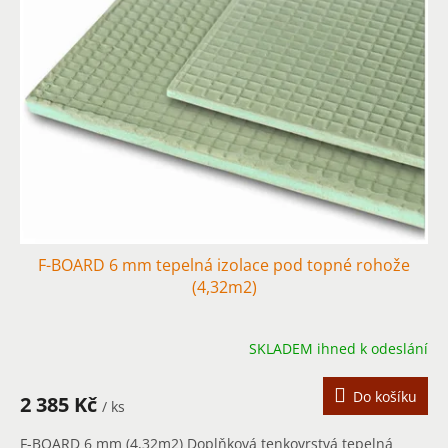
i
s
p
r
o
d
u
k
t
ů
F-BOARD 6 mm tepelná izolace pod topné rohože
(4,32m2)
SKLADEM ihned k odeslání
Do košíku
2 385 Kč
/ ks
F-BOARD 6 mm (4,32m2) Doplňková tenkovrstvá tepelná