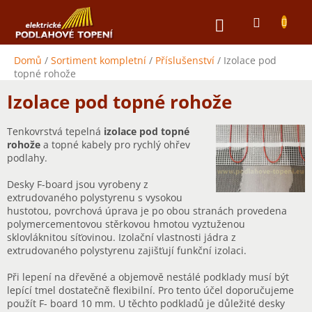
Přejít
NÁKUPNÍ
na
obsah
KOŠÍK
Domů
/
Sortiment kompletní
/
Příslušenství
/
Izolace pod
topné rohože
Izolace pod topné rohože
Tenkovrstvá tepelná
izolace pod topné
rohože
a topné kabely pro rychlý ohřev
podlahy.
Desky F-board jsou vyrobeny z
extrudovaného polystyrenu s vysokou
hustotou, povrchová úprava je po obou stranách provedena
polymercementovou stěrkovou hmotou vyztuženou
sklovláknitou síťovinou. Izolační vlastnosti jádra z
extrudovaného polystyrenu zajišťují funkční izolaci.
Při lepení na dřevěné a objemově nestálé podklady musí být
lepící tmel dostatečně flexibilní. Pro tento účel doporučujeme
použít F- board 10 mm. U těchto podkladů je důležité desky