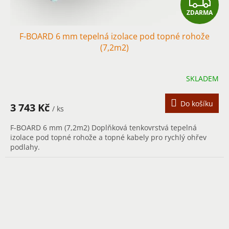
Z
ZDARMA
D
F-BOARD 6 mm tepelná izolace pod topné rohože
A
(7,2m2)
R
SKLADEM
M
A
Do košíku
3 743 Kč
/ ks
F-BOARD 6 mm (7,2m2) Doplňková tenkovrstvá tepelná
izolace pod topné rohože a topné kabely pro rychlý ohřev
podlahy.