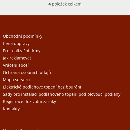
4
položek celkem
O
v
l
Z
á
á
d
p
a
c
a
Obchodní podmínky
í
t
Cena dopravy
p
í
r
Pro realizační firmy
v
Jak reklamovat
k
y
Vrácení zboží
v
Ochrana osobních údajů
ý
p
Mapa serveru
i
Elektrické podlahové topení bez bourání
s
Sady pro instalaci podlahového topení pod plovoucí podlahy
u
Registrace doživotní záruky
Kontakty