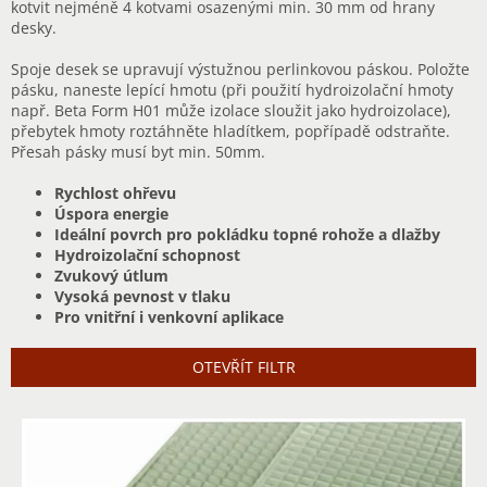
kotvit nejméně 4 kotvami osazenými min. 30 mm od hrany
desky.
Spoje desek se upravují výstužnou perlinkovou páskou. Položte
pásku, naneste lepící hmotu (při použití hydroizolační hmoty
např. Beta Form H01 může izolace sloužit jako hydroizolace),
přebytek hmoty roztáhněte hladítkem, popřípadě odstraňte.
Přesah pásky musí byt min. 50mm.
Rychlost ohřevu
Úspora energie
Ideální povrch pro pokládku topné rohože a dlažby
Hydroizolační schopnost
Zvukový útlum
Vysoká pevnost v tlaku
Pro vnitřní i venkovní aplikace
OTEVŘÍT FILTR
V
ý
p