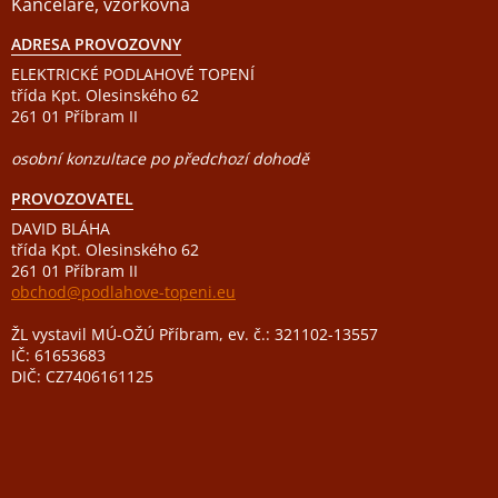
Kanceláře, vzorkovna
ADRESA PROVOZOVNY
ELEKTRICKÉ PODLAHOVÉ TOPENÍ
třída Kpt. Olesinského 62
261 01 Příbram II
osobní konzultace po předchozí dohodě
PROVOZOVATEL
DAVID BLÁHA
třída Kpt. Olesinského 62
261 01 Příbram II
obchod@podlahove-topeni.eu
ŽL vystavil MÚ-OŽÚ Příbram, ev. č.: 321102-13557
IČ: 61653683
DIČ: CZ7406161125