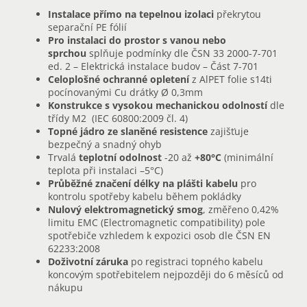
Instalace přímo na tepelnou izolaci
překrytou
separační PE fólií
Pro instalaci do prostor s vanou nebo
sprchou
splňuje podmínky dle ČSN 33 2000-7-701
ed. 2 – Elektrická instalace budov – Část 7-701
Celoplošné ochranné opletení
z AlPET folie s14ti
pocínovanými Cu drátky Ø 0,3mm
Konstrukce s vysokou mechanickou odolností
dle
třídy M2 (IEC 60800:2009 čl. 4)
Topné jádro ze slaněné resistence
zajišťuje
bezpečný a snadný ohyb
Trvalá
teplotní odolnost
-20 až
+80°C
(minimální
teplota při instalaci –5°C)
Průběžné značení délky na plášti kabelu
pro
kontrolu spotřeby kabelu během pokládky
Nulový elektromagnetický smog
, změřeno 0,42%
limitu EMC (Electromagnetic compatibility) pole
spotřebiče vzhledem k expozici osob dle ČSN EN
62233:2008
Doživotní záruka
po registraci topného kabelu
koncovým spotřebitelem nejpozději do 6 měsíců od
nákupu