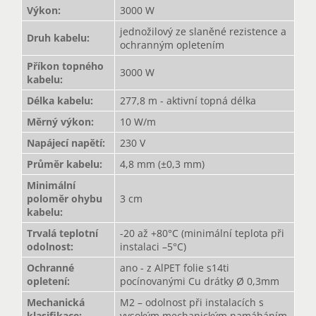
Výkon
:
3000 W
jednožilový ze slaněné rezistence a
Druh kabelu
:
ochranným opletením
Příkon topného
3000 W
kabelu
:
Délka kabelu
:
277,8 m - aktivní topná délka
Měrný výkon
:
10 W/m
Napájecí napětí
:
230 V
Průměr kabelu
:
4,8 mm (±0,3 mm)
Minimální
poloměr ohybu
3 cm
kabelu
:
Trvalá teplotní
-20 až +80°C (minimální teplota při
odolnost
:
instalaci –5°C)
Ochranné
ano - z AlPET folie s14ti
opletení
:
pocínovanými Cu drátky Ø 0,3mm
Mechanická
M2 – odolnost při instalacích s
klasifikace
:
vysokým mechanickým namáháním