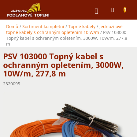
Přejít
NÁKUPNÍ
na
obsah
KOŠÍK
Domů
/
Sortiment kompletní
/
Topné kabely
/
Jednožilové
topné kabely s ochranným opletením 10 W/m
/
PSV 103000
Topný kabel s ochranným opletením, 3000W, 10W/m, 277,8
m
PSV 103000 Topný kabel s
ochranným opletením, 3000W,
10W/m, 277,8 m
2320095