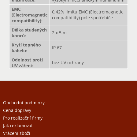
EMC
0,42% limitu EMC (Electromagnetic
(Electromagnetic
compatibility) pole spotřebiče
compatibility)
:
Délka studených
2 x 5 m
konců
:
Krytí topného
IP 67
kabelu
:
Odolnost proti
bez UV ochrany
UV záření
:
Z
á
p
a
Obchodní podmínky
t
Cena dopravy
í
Pro realizační firmy
Jak reklamovat
Vrácení zboží