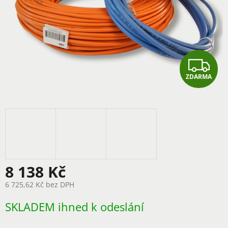
Z
ZDARMA
D
A
R
M
A
8 138 Kč
6 725,62 Kč bez DPH
Měrná
SKLADEM ihned k odeslání
cena: