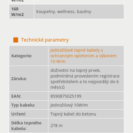
160
Koupelny, wellness, bazény
W/m2
Technické parametry
Jednožilové topné kabely s
Kategorie
:
ochranným opletením a výkonem
10 W/m
doživotní na topný prvek,
podmíněná provedením registrace
Záruka
:
spotřebitelem a to nejpozději do 6
měsíců
EAN
:
8590875025199
Typ kabelu
:
Jednožilový 10W/m
Určení
:
Topný kabel do betonu
Délka topného
278 m
kabelu
: