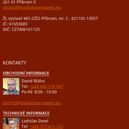
261 01 Příbram II
obchod@podlahove-topeni.eu
ŽL vystavil MÚ-OŽÚ Příbram, ev. č.: 321102-13557
IČ: 61653683
DIČ: CZ7406161125
KONTAKTY
OBCHODNÍ INFORMACE
David Bláha
Tel:
+420 602 174 567
Po-Pá: 8:00 - 16:00
obchod@podlahove-topeni.eu
TECHNICKÉ INFORMACE
Ladislav Zevel
Tel:
+420 777 411 112