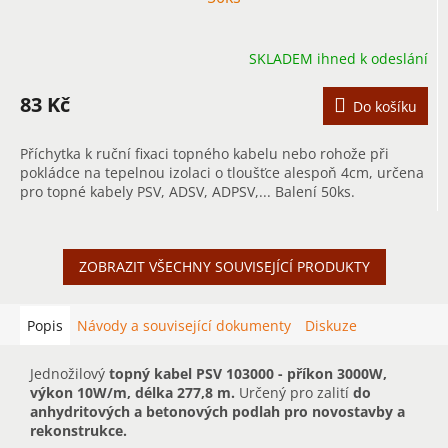
SKLADEM ihned k odeslání
83 Kč
Do košíku
Příchytka k ruční fixaci topného kabelu nebo rohože při
pokládce na tepelnou izolaci o tloušťce alespoň 4cm, určena
pro topné kabely PSV, ADSV, ADPSV,... Balení 50ks.
ZOBRAZIT VŠECHNY SOUVISEJÍCÍ PRODUKTY
Popis
Návody a související dokumenty
Diskuze
Jednožilový
topný kabel PSV 103000 - příkon 3000W,
výkon 10W/m, délka 277,8 m.
Určený pro zalití
do
anhydritových a betonových podlah pro novostavby
a
reko
ns
trukce.