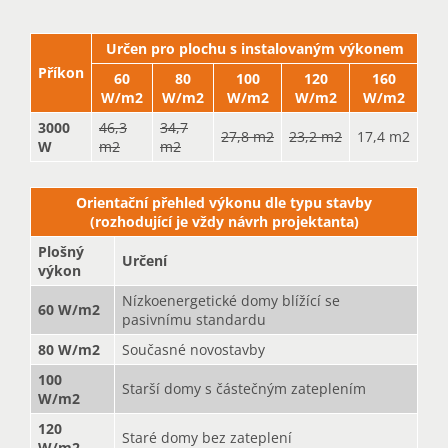
Určen pro plochu s instalovaným výkonem
Příkon
60
80
100
120
160
W/m2
W/m2
W/m2
W/m2
W/m2
3000
46,3
34,7
27,8 m2
23,2 m2
17,4 m2
W
m2
m2
Orientační přehled výkonu dle typu stavby
(rozhodující je vždy návrh projektanta)
Plošný
Určení
výkon
Nízkoenergetické domy blížící se
60 W/m2
pasivnímu standardu
80 W/m2
Současné novostavby
100
Starší domy s částečným zateplením
W/m2
120
Staré domy bez zateplení
W/m2