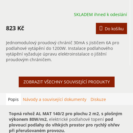
SKLADEM ihned k odeslání
823 Kč
Do košíku
Jednomodulový proudový chránič 30mA s jističem 6A pro
podlahové vytápění do 1200W. Instalace podlahového
vytápění vyžaduje úpravu elektroinstalace o jištění
proudovým chráničem.
ZOBRAZIT VŠECHNY SOUVISEJÍCÍ PRODUKTY
Popis
Návody a související dokumenty
Diskuze
Topná rohož AL MAT 140/2 pro plochu 2 m2, s plošným
výkonem 80W/m2,
elektrické podlahové topení
pod
plovoucí podlahy do vlhkých prostor pro rychlý ohřev
při přerušovaném provozu.