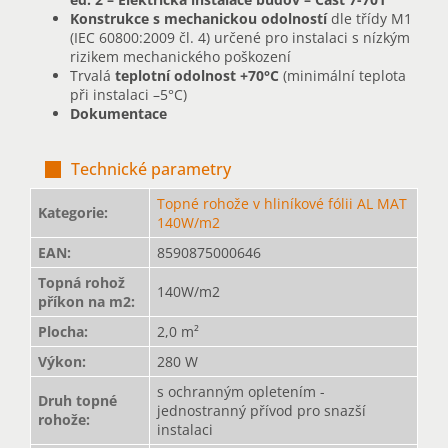
Konstrukce s mechanickou odolností
dle třídy M1
(IEC 60800:2009 čl. 4) určené pro instalaci s nízkým
rizikem mechanického poškození
Trvalá
teplotní odolnost
+70°C
(minimální teplota
při instalaci –5°C)
Dokumentace
Technické parametry
Topné rohože v hliníkové fólii AL MAT
Kategorie
:
140W/m2
EAN
:
8590875000646
Topná rohož
140W/m2
příkon na m2
:
Plocha
:
2,0 m²
Výkon
:
280 W
s ochranným opletením -
Druh topné
jednostranný přívod pro snazší
rohože
:
instalaci