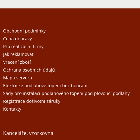
Z
á
p
a
Obchodní podmínky
t
Cena dopravy
í
Pro realizační firmy
Jak reklamovat
Vrácení zboží
Ochrana osobních údajů
Mapa serveru
Elektrické podlahové topení bez bourání
Sady pro instalaci podlahového topení pod plovoucí podlahy
Registrace doživotní záruky
Kontakty
Kanceláře, vzorkovna