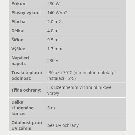
Příkon
:
280 W
Plošný výkon
:
140 W/m2
Plocha
:
2,0 m2
Délka
:
4,0 m
Šířka
:
0,5 m
Výška
:
1,7 mm
Napájecí
230 V
napětí
:
Trvalá teplotní
-30 až +70°C (minimální teplota při
odolnost
:
instalaci –5°C)
I. s uzemněním vrchní hliníkové
Třída ochrany
:
vrstvy
Délka
studeného
3 m
konce
:
Odolnost proti
bez UV ochrany
UV záření
: