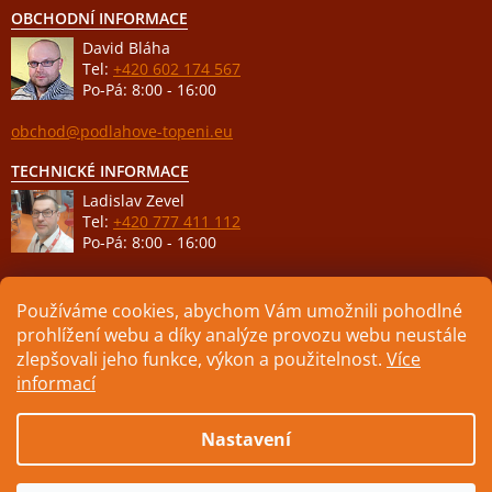
OBCHODNÍ INFORMACE
David Bláha
Tel:
+420 602 174 567
Po-Pá: 8:00 - 16:00
obchod@podlahove-topeni.eu
TECHNICKÉ INFORMACE
Ladislav Zevel
Tel:
+420 777 411 112
Po-Pá: 8:00 - 16:00
podpora@podlahove-topeni.eu
Používáme cookies, abychom Vám umožnili pohodlné
prohlížení webu a díky analýze provozu webu neustále
zlepšovali jeho funkce, výkon a použitelnost.
Více
informací
Vytvořil Shoptet
Nastavení
Copyright 2026
ELEKTRICKÉ PODLAHOVÉ TOPENÍ
. Všechna