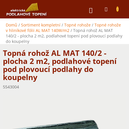
Přejít
NÁKUPNÍ
na
obsah
KOŠÍK
Domů
/
Sortiment kompletní
/
Topné rohože
/
Topné rohože
v hliníkové fólii AL MAT 140W/m2
/
Topná rohož AL MAT
140/2 - plocha 2 m2, podlahové topení pod plovoucí podlahy
do koupelny
Topná rohož AL MAT 140/2 -
plocha 2 m2, podlahové topení
pod plovoucí podlahy do
koupelny
5543004