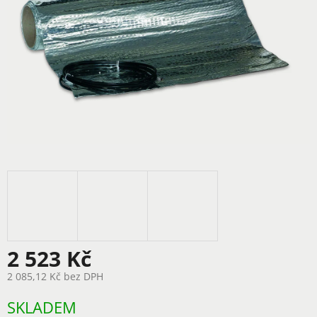
2 523 Kč
2 085,12 Kč bez DPH
Měrná
SKLADEM
cena: