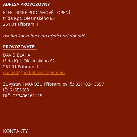
ADRESA PROVOZOVNY
ELEKTRICKÉ PODLAHOVÉ TOPENÍ
třída Kpt. Olesinského 62
261 01 Příbram II
osobní konzultace po předchozí dohodě
PROVOZOVATEL
DAVID BLÁHA
třída Kpt. Olesinského 62
261 01 Příbram II
obchod@podlahove-topeni.eu
ŽL vystavil MÚ-OŽÚ Příbram, ev. č.: 321102-13557
IČ: 61653683
DIČ: CZ7406161125
KONTAKTY