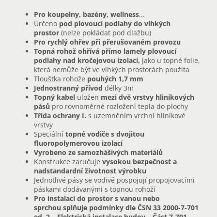
Pro koupelny, bazény, wellness
...
Určeno
pod plovoucí podlahy do vlhkých
prostor
(nelze pokládat pod dlažbu)
Pro rychlý ohřev při přerušovaném provozu
Topná rohož ohřívá přímo lamely plovoucí
podlahy nad kročejovou izolací,
jako u topné folie,
která nemůže být ve vlhkých prostorách použita
Tloušťka rohože
pouhých 1,7 mm
Jednostranný přívod
délky 3m
Topný kabel
uložen
mezi dvě vrstvy hliníkových
pásů
pro rovnoměrné rozložení tepla do plochy
Třída ochrany I.
s uzemněním vrchní hliníkové
vrstvy
Speciální
topné vodiče s dvojitou
fluoropolymerovou izolací
Vyrobeno ze samozhášivých materiálů
Konstrukce zaručuje
vysokou bezpečnost a
nadstandardní životnost výrobku
Jednotlivé pásy se vodivě pospojují propojovacími
páskami dodávanými s topnou rohoží
Pro instalaci do prostor s vanou nebo
sprchou splňuje podmínky dle ČSN 33 2000-7-701
ed. 2 – Elektrická instalace budov – Část 7-701