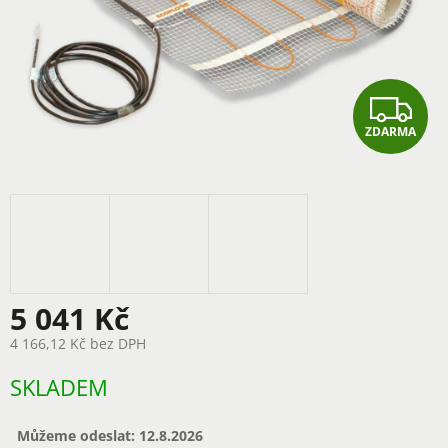
Z
ZDARMA
D
A
R
M
A
5 041 Kč
4 166,12 Kč bez DPH
Měrná
SKLADEM
cena:
Můžeme odeslat:
12.8.2026