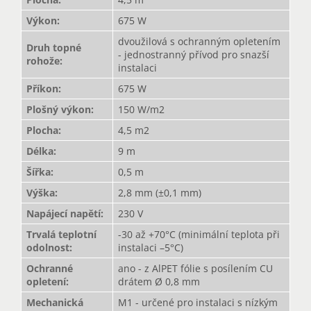
Výkon
:
675 W
dvoužilová s ochranným opletením
Druh topné
- jednostranný přívod pro snazší
rohože
:
instalaci
Příkon
:
675 W
Plošný výkon
:
150 W/m2
Plocha
:
4,5 m2
Délka
:
9 m
Šířka
:
0,5 m
Výška
:
2,8 mm (±0,1 mm)
Napájecí napětí
:
230 V
Trvalá teplotní
-30 až +70°C (minimální teplota při
odolnost
:
instalaci –5°C)
Ochranné
ano - z AlPET fólie s posílením CU
opletení
:
drátem Ø 0,8 mm
Mechanická
M1 - určené pro instalaci s nízkým