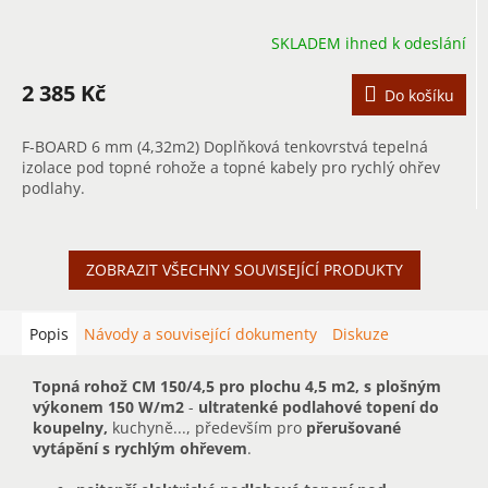
SKLADEM ihned k odeslání
2 385 Kč
Do košíku
F-BOARD 6 mm (4,32m2) Doplňková tenkovrstvá tepelná
izolace pod topné rohože a topné kabely pro rychlý ohřev
podlahy.
ZOBRAZIT VŠECHNY SOUVISEJÍCÍ PRODUKTY
Popis
Návody a související dokumenty
Diskuze
Topná rohož CM 150/4,5 pro plochu 4,5 m2, s plošným
výkonem 150 W/m2
-
ultratenké podlahové topení do
koupelny,
kuchyně..., především pro
přerušované
vytápění s rychlým ohřevem
.