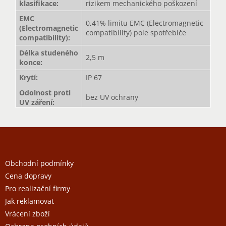
klasifikace
:
rizikem mechanického poškození
EMC
0,41% limitu EMC (Electromagnetic
(Electromagnetic
compatibility) pole spotřebiče
compatibility)
:
Délka studeného
2,5 m
konce
:
Krytí
:
IP 67
Odolnost proti
bez UV ochrany
UV záření
:
Z
á
p
a
Obchodní podmínky
t
Cena dopravy
í
Pro realizační firmy
Jak reklamovat
Vrácení zboží