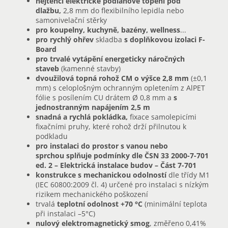
nejtenčí elektrické podlahové topení pod
dlažbu,
2,8 mm do flexibilního lepidla nebo
samonivelační stěrky
pro koupelny, kuchyně, bazény, wellness
...
pro rychlý ohřev
skladba
s doplňkovou izolaci F-
Board
pro trvalé vytápění energeticky náročných
staveb
(kamenné stavby)
dvoužilová topná rohož CM o výšce 2,8 mm
(±0,1
mm) s celoplošným ochranným opletením z AlPET
fólie s posílením CU drátem Ø 0,8 mm a
s
jednostranným napájením 2,5 m
snadná a rychlá pokládka,
fixace samolepicími
fixačními pruhy, které rohož drží přilnutou k
podkladu
pro instalaci do prostor s vanou nebo
sprchou splňuje podmínky dle ČSN 33 2000-7-701
ed. 2 – Elektrická instalace budov – Část 7-701
konstrukce s mechanickou odolností
dle třídy M1
(IEC 60800:2009 čl. 4) určené pro instalaci s nízkým
rizikem mechanického poškození
trvalá
teplotní odolnost
+70 °C
(minimální teplota
při instalaci –5°C)
nulový elektromagnetický smog
, změřeno 0,41%