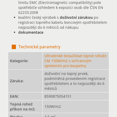
limitu EMC (Electromagnetic compatibility) pole
spotřebiče vzhledem k expozici osob dle ČSN EN
62233:2008
kvalitní český výrobek s
doživotní zárukou
po
registraci topného kabelu koncovým spotřebitelem
nejpozději do 6 měsíců od nákupu
dokumentace
Technické parametry
Ultratenké dvoužilové topné rohože
Kategorie
:
CM 150W/m2 s ochranným
opletením pro koupelny
doživotní na topný prvek,
podmíněná provedením registrace
Záruka
:
spotřebitelem a to nejpozději do 6
měsíců
EAN
:
8590875054151
Topná rohož
150W/m2
příkon na m2
:
Plocha
:
4,5 m²