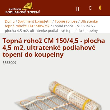
Přejít
NÁKUPNÍ
na
obsah
KOŠÍK
Domů
/
Sortiment kompletní
/
Topné rohože
/
Ultratenké
topné rohože CM 150W/m2
/
Topná rohož CM 150/4,5 -
plocha 4,5 m2, ultratenké podlahové topení do koupelny
Topná rohož CM 150/4,5 - plocha
4,5 m2, ultratenké podlahové
topení do koupelny
5533009