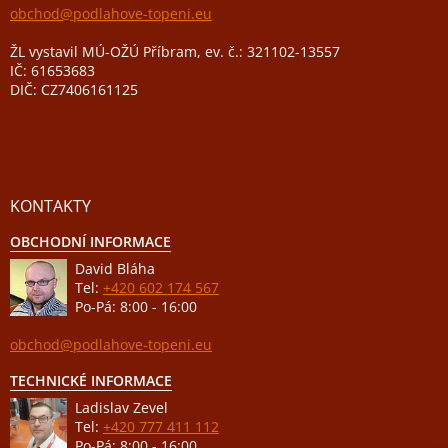
obchod@podlahove-topeni.eu
ŽL vystavil MÚ-OŽÚ Příbram, ev. č.: 321102-13557
IČ: 61653683
DIČ: CZ7406161125
KONTAKTY
OBCHODNÍ INFORMACE
David Bláha
Tel:
+420 602 174 567
Po-Pá: 8:00 - 16:00
obchod@podlahove-topeni.eu
TECHNICKÉ INFORMACE
Ladislav Zevel
Tel:
+420 777 411 112
Po-Pá: 8:00 - 16:00