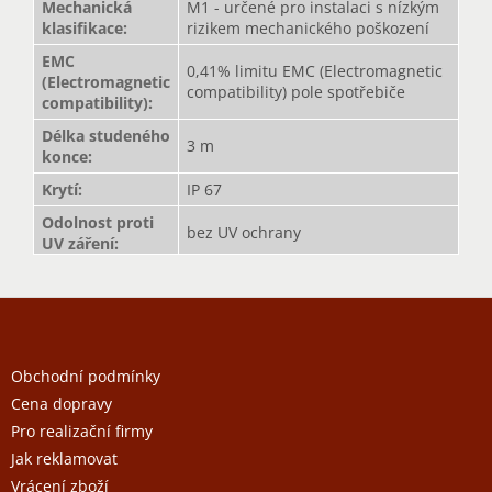
Mechanická
M1 - určené pro instalaci s nízkým
klasifikace
:
rizikem mechanického poškození
EMC
0,41% limitu EMC (Electromagnetic
(Electromagnetic
compatibility) pole spotřebiče
compatibility)
:
Délka studeného
3 m
konce
:
Krytí
:
IP 67
Odolnost proti
bez UV ochrany
UV záření
:
Z
á
p
a
Obchodní podmínky
t
Cena dopravy
í
Pro realizační firmy
Jak reklamovat
Vrácení zboží