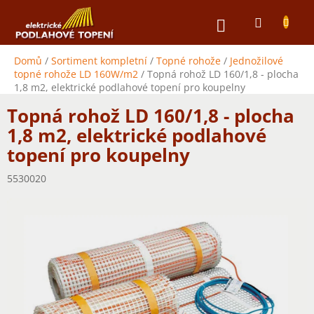
Přejít
NÁKUPNÍ
na
obsah
KOŠÍK
Domů
/
Sortiment kompletní
/
Topné rohože
/
Jednožilové
topné rohože LD 160W/m2
/
Topná rohož LD 160/1,8 - plocha
1,8 m2, elektrické podlahové topení pro koupelny
Topná rohož LD 160/1,8 - plocha
1,8 m2, elektrické podlahové
topení pro koupelny
5530020