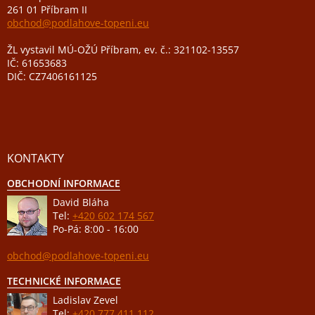
261 01 Příbram II
obchod@podlahove-topeni.eu
ŽL vystavil MÚ-OŽÚ Příbram, ev. č.: 321102-13557
IČ: 61653683
DIČ: CZ7406161125
KONTAKTY
OBCHODNÍ INFORMACE
David Bláha
Tel:
+420 602 174 567
Po-Pá: 8:00 - 16:00
obchod@podlahove-topeni.eu
TECHNICKÉ INFORMACE
Ladislav Zevel
Tel:
+420 777 411 112