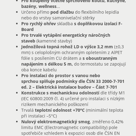
Pro koupelny včetně sprchového koutu, kuchyně,
bazény, wellness
...
Určeno přímo
pod dlažbu
do flexibilního lepidla
nebo do vrstvy samonivelační stěrky
Pro rychlý ohřev
skladba
s doplňkovou izolaci F-
Board
Pro trvalé vytápění energeticky náročných
staveb
(kamenné stavby)
Jednožilová topná rohož LD o výšce 3,2 mm
(±0,3
mm) s celoplošným ochranným opletením z AlPET
fólie s posílením CU drátem a
s oboustranným
napájením s délkou 5 m,
do termostatu se zapojují
oba konce kabelu
Pro instalaci do prostor s vanou nebo
sprchou splňuje podmínky dle ČSN 33 2000-7-701
ed. 2 – Elektrická instalace budov – Část 7-701
Konstrukce s mechanickou odolností
dle třídy M1
(IEC 60800:2009 čl. 4) určené pro instalaci s nízkým
rizikem mechanického poškození
Trvalá
teplotní odolnost
+70°C
(minimální teplota
při instalaci –5°C)
Nulový elektromagnetický smog
, změřeno 0,42%
limitu EMC (Electromagnetic compatibility) pole
spotřebiče vzhledem k expozici osob dle ČSN EN