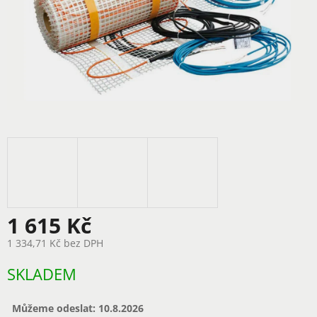
1 615 Kč
1 334,71 Kč bez DPH
Měrná
SKLADEM
cena:
Můžeme odeslat:
10.8.2026