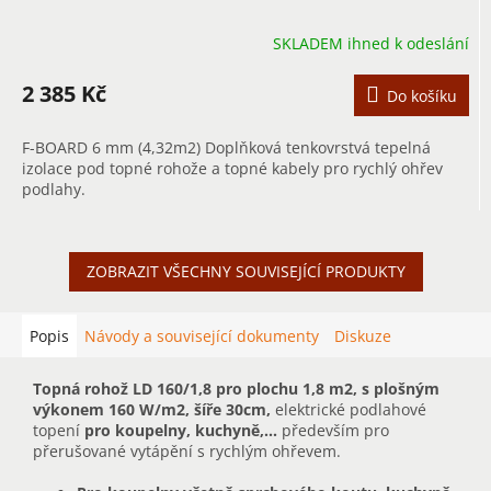
SKLADEM ihned k odeslání
2 385 Kč
Do košíku
F-BOARD 6 mm (4,32m2) Doplňková tenkovrstvá tepelná
izolace pod topné rohože a topné kabely pro rychlý ohřev
podlahy.
ZOBRAZIT VŠECHNY SOUVISEJÍCÍ PRODUKTY
Popis
Návody a související dokumenty
Diskuze
Topná rohož LD 160/1,8 pro plochu 1,8 m2, s plošným
výkonem 160 W/m2, šíře 30cm,
elektrické podlahové
topení
pro koupelny, kuchyně,...
především pro
přerušované vytápění s rychlým ohřevem.