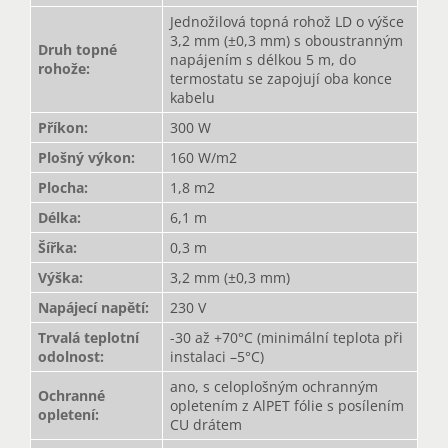
Jednožilová topná rohož LD o výšce
3,2 mm (±0,3 mm) s oboustranným
Druh topné
napájením s délkou 5 m, do
rohože
:
termostatu se zapojují oba konce
kabelu
Příkon
:
300 W
Plošný výkon
:
160 W/m2
Plocha
:
1,8 m2
Délka
:
6,1 m
Šířka
:
0,3 m
Výška
:
3,2 mm (±0,3 mm)
Napájecí napětí
:
230 V
Trvalá teplotní
-30 až +70°C (minimální teplota při
odolnost
:
instalaci –5°C)
ano, s celoplošným ochranným
Ochranné
opletením z AlPET fólie s posílením
opletení
:
CU drátem