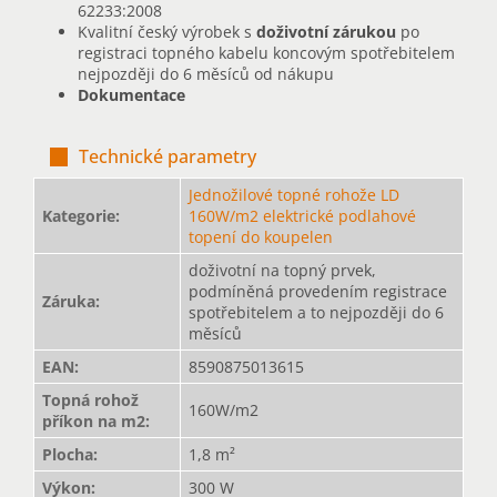
62233:2008
Kvalitní český výrobek s
doživotní zárukou
po
registraci topného kabelu koncovým spotřebitelem
nejpozději do 6 měsíců od nákupu
Dokumentace
Technické parametry
Jednožilové topné rohože LD
Kategorie
:
160W/m2 elektrické podlahové
topení do koupelen
doživotní na topný prvek,
podmíněná provedením registrace
Záruka
:
spotřebitelem a to nejpozději do 6
měsíců
EAN
:
8590875013615
Topná rohož
160W/m2
příkon na m2
:
Plocha
:
1,8 m²
Výkon
:
300 W