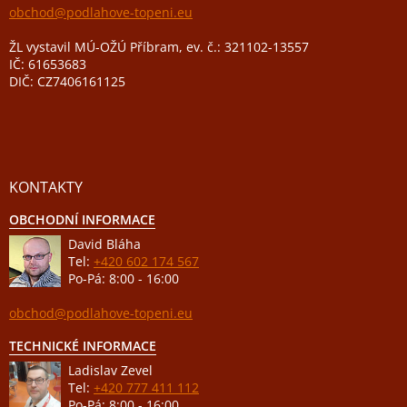
obchod@podlahove-topeni.eu
ŽL vystavil MÚ-OŽÚ Příbram, ev. č.: 321102-13557
IČ: 61653683
DIČ: CZ7406161125
KONTAKTY
OBCHODNÍ INFORMACE
David Bláha
Tel:
+420 602 174 567
Po-Pá: 8:00 - 16:00
obchod@podlahove-topeni.eu
TECHNICKÉ INFORMACE
Ladislav Zevel
Tel:
+420 777 411 112
Po-Pá: 8:00 - 16:00