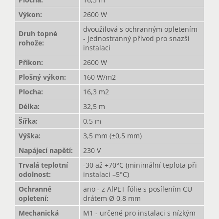
Výkon
:
2600 W
dvoužilová s ochranným opletením
Druh topné
- jednostranný přívod pro snazší
rohože
:
instalaci
Příkon
:
2600 W
Plošný výkon
:
160 W/m2
Plocha
:
16,3 m2
Délka
:
32,5 m
Šířka
:
0,5 m
Výška
:
3,5 mm (±0,5 mm)
Napájecí napětí
:
230 V
Trvalá teplotní
-30 až +70°C (minimální teplota při
odolnost
:
instalaci –5°C)
Ochranné
ano - z AlPET fólie s posílením CU
opletení
:
drátem Ø 0,8 mm
Mechanická
M1 - určené pro instalaci s nízkým