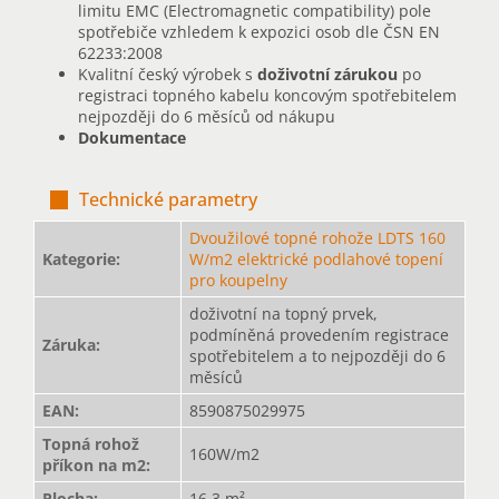
limitu EMC (Electromagnetic compatibility) pole
spotřebiče vzhledem k expozici osob dle ČSN EN
62233:2008
Kvalitní český výrobek s
doživotní zárukou
po
registraci topného kabelu koncovým spotřebitelem
nejpozději do 6 měsíců od nákupu
Dokumentace
Technické parametry
Dvoužilové topné rohože LDTS 160
Kategorie
:
W/m2 elektrické podlahové topení
pro koupelny
doživotní na topný prvek,
podmíněná provedením registrace
Záruka
:
spotřebitelem a to nejpozději do 6
měsíců
EAN
:
8590875029975
Topná rohož
160W/m2
příkon na m2
:
Plocha
:
16,3 m²