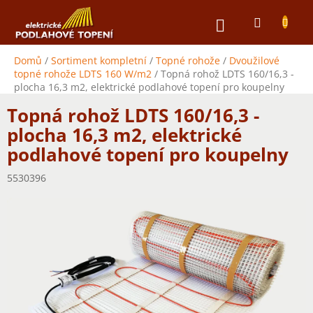
Přejít
NÁKUPNÍ
na
obsah
KOŠÍK
Domů
/
Sortiment kompletní
/
Topné rohože
/
Dvoužilové
topné rohože LDTS 160 W/m2
/
Topná rohož LDTS 160/16,3 -
plocha 16,3 m2, elektrické podlahové topení pro koupelny
Topná rohož LDTS 160/16,3 -
plocha 16,3 m2, elektrické
podlahové topení pro koupelny
5530396