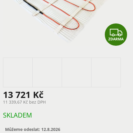
Z
ZDARMA
D
A
R
M
A
13 721 Kč
11 339,67 Kč bez DPH
Měrná
SKLADEM
cena:
Můžeme odeslat:
12.8.2026