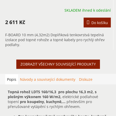
SKLADEM ihned k odeslání
2 611 Kč
Do košíku
F-BOARD 10 mm (4,32m2) Doplňková tenkovrstvá tepelná
izolace pod topné rohože a topné kabely pro rychlý ohřev
podlahy.
ZOBRAZIT VŠECHNY SOUVISEJÍCÍ PRODUKTY
Popis
Návody a související dokumenty
Diskuze
Topná rohož LDTS 160/16,3
pro plochu 16,3 m2, s
plošným výkonem 160 W/m2,
elektrické podlahové
topení
pro koupelny, kuchyně,...
především pro
přerušované vytápění s rychlým ohřevem.