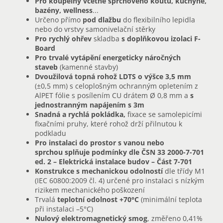
Pro koupelny včetně sprchového koutu, kuchyně,
bazény, wellness
...
Určeno přímo
pod dlažbu
do flexibilního lepidla
nebo do vrstvy samonivelační stěrky
Pro rychlý ohřev
skladba
s doplňkovou izolaci F-
Board
Pro trvalé vytápění energeticky náročných
staveb
(kamenné stavby)
Dvoužilová topná rohož LDTS o výšce 3,5 mm
(±0,5 mm) s celoplošným ochranným opletením z
AlPET fólie s posílením CU drátem Ø 0,8 mm a
s
jednostranným napájením s 3m
Snadná a rychlá pokládka,
fixace se samolepicími
fixačními pruhy, které rohož drží přilnutou k
podkladu
Pro instalaci do prostor s vanou nebo
sprchou splňuje podmínky dle ČSN 33 2000-7-701
ed. 2 – Elektrická instalace budov – Část 7-701
Konstrukce s mechanickou odolností
dle třídy M1
(IEC 60800:2009 čl. 4) určené pro instalaci s nízkým
rizikem mechanického poškození
Trvalá
teplotní odolnost
+70°C
(minimální teplota
při instalaci –5°C)
Nulový elektromagnetický smog
, změřeno 0,41%