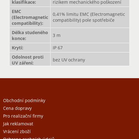
klasifikace
:
rizikem mechanického poškození
EMC
0,41% limitu EMC (Electromagnetic
(Electromagnetic
compatibility) pole spotřebiče
compatibility)
:
Délka studeného
3 m
konce
:
Krytí
:
IP 67
Odolnost proti
bez UV ochrany
UV záření
:
Z
á
p
a
Obchodní podmínky
t
Cena dopravy
í
Pro realizační firmy
Jak reklamovat
Vrácení zboží