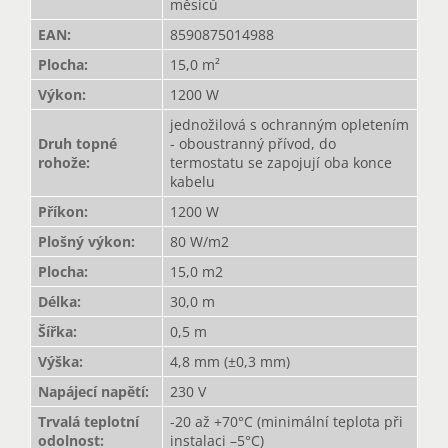
měsíců
EAN
:
8590875014988
Plocha
:
15,0 m²
Výkon
:
1200 W
jednožilová s ochranným opletením
Druh topné
- oboustranný přívod, do
rohože
:
termostatu se zapojují oba konce
kabelu
Příkon
:
1200 W
Plošný výkon
:
80 W/m2
Plocha
:
15,0 m2
Délka
:
30,0 m
Šířka
:
0,5 m
Výška
:
4,8 mm (±0,3 mm)
Napájecí napětí
:
230 V
Trvalá teplotní
-20 až +70°C (minimální teplota při
odolnost
:
instalaci –5°C)