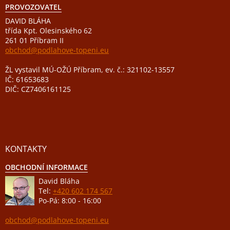
PROVOZOVATEL
DAVID BLÁHA
třída Kpt. Olesinského 62
261 01 Příbram II
obchod@podlahove-topeni.eu
ŽL vystavil MÚ-OŽÚ Příbram, ev. č.: 321102-13557
IČ: 61653683
DIČ: CZ7406161125
KONTAKTY
OBCHODNÍ INFORMACE
David Bláha
Tel:
+420 602 174 567
Po-Pá: 8:00 - 16:00
obchod@podlahove-topeni.eu