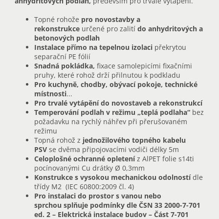
anhydritových podlah,
především pro trvalé vytápění.
Topné rohože
pro novostavby a
rekonstrukce
určené pro zalití
do anhydritových a
betonových podlah
Instalace přímo na tepelnou izolaci
překrytou
separační PE fólií
Snadná pokládka,
fixace samolepicími fixačními
pruhy, které rohož drží přilnutou k podkladu
Pro kuchyně, chodby, obývací pokoje, technické
místnosti
...
Pro trvalé vytápění do novostaveb a rekonstrukcí
Temperování podlah v režimu „teplá podlaha“
bez
požadavku na rychlý náhřev při přerušovaném
režimu
Topná rohož z
jednožilového topného kabelu
PSV
se dvěma připojovacími vodiči délky 5m
Celoplošné ochranné opletení
z AlPET folie s14ti
pocínovanými Cu drátky Ø 0,3mm
Konstrukce s vysokou mechanickou odolností
dle
třídy M2 (IEC 60800:2009 čl. 4)
Pro instalaci do prostor s vanou nebo
sprchou splňuje podmínky dle ČSN 33 2000-7-701
ed. 2 – Elektrická instalace budov – Část 7-701