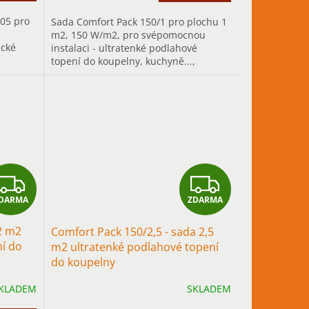
05 pro
Sada Comfort Pack 150/1 pro plochu 1
m2, 150 W/m2, pro svépomocnou
ické
instalaci - ultratenké podlahové
topení do koupelny, kuchyně...,
é
především pro přerušované vytápění s
rychlým...
Z
Z
DARMA
ZDARMA
D
D
2 m2
Comfort Pack 150/2,5 - sada 2,5
A
A
ní do
m2 ultratenké podlahové topení
do koupelny
R
R
KLADEM
SKLADEM
M
M