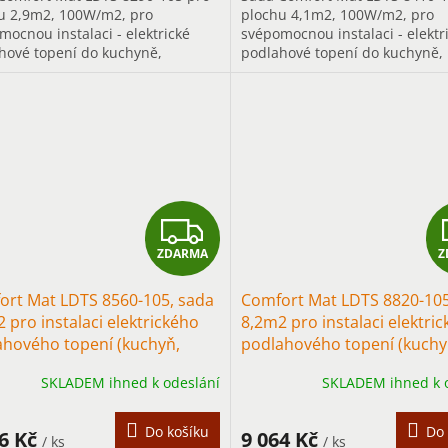
u 2,9m2, 100W/m2, pro
plochu 4,1m2, 100W/m2, pro
mocnou instalaci - elektrické
svépomocnou instalaci - elektr
hové topení do kuchyně,
podlahové topení do kuchyně,
y..., především pro trvalé
chodby..., především pro trval
ění.
vytápění.
Z
ZDARMA
Z
D
ort Mat LDTS 8560-105, sada
Comfort Mat LDTS 8820-105
A
 pro instalaci elektrického
8,2m2 pro instalaci elektri
ahového topení (kuchyň,
podlahového topení (kuchy
R
ba)
chodba)
SKLADEM ihned k odeslání
SKLADEM ihned k 
M
A
Do košíku
Do 
56 Kč
9 064 Kč
/ ks
/ ks