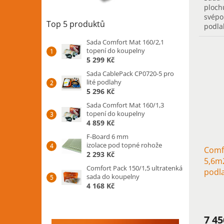
ploch
svépo
Top 5 produktů
podla
chodb
Sada Comfort Mat 160/2,1
vytáp
topení do koupelny
5 299 Kč
Sada CablePack CP0720-5 pro
lité podlahy
5 296 Kč
Sada Comfort Mat 160/1,3
topení do koupelny
4 859 Kč
F-Board 6 mm
izolace pod topné rohože
Comf
2 293 Kč
5,6m2
Comfort Pack 150/1,5 ultratenká
podl
sada do koupelny
chod
4 168 Kč
7 4