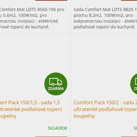
Comfort Mat LDTS 8560-105 pro
Sada Comfort Mat LDTS 8820-1
u 5,6m2, 100W/m2, pro
plochu 8,2m2, 100W/m2, pro
mocnou instalaci - elektrické
svépomocnou instalaci - elektr
hové topení do kuchyně,
podlahové topení do kuchyně,
y..., především pro trvalé
chodby..., především pro trval
ění.
vytápění.
Z
ZDARMA
Z
D
rt Pack 150/1,5 - sada 1,5
Comfort Pack 150/2 - sada 
A
ltratenké podlahové topení
ultratenké podlahové tope
oupelny
koupelny
R
SKLADEM
S
M