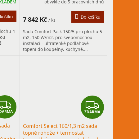
KLADEM
obvykle do 5 pracovních dnů
M
M
A
A
košíku
Do košíku
7 842 Kč
/ ks
lochu 4
Sada Comfort Pack 150/5 pro plochu 5
nou
m2, 150 W/m2, pro svépomocnou
é
instalaci - ultratenké podlahové
,
topení do koupelny, kuchyně...,
tápění s
především pro přerušované vytápění s
rychlým...
Z
Z
DARMA
ZDARMA
D
D
 sada
Comfort Select 160/1,3 m2 sada
A
A
topné rohože + termostat