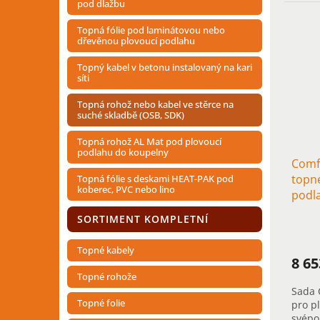
přede
pod dlažbu
rychlý
Topná fólie pod laminátovou nebo
dřevěnou plovoucí podlahu
Topný kabel v betonu instalovaný na kari
síti
Topná rohož nebo kabel ve stěrce na
suché skladbě (OSB, SDK)
Topná rohož AL Mat pod plovoucí
podlahu do koupelny
Comf
topn
Topná fólie s deskami HEAT-PAK pod
koberec, PVC nebo lino
podl
SORTIMENT KOMPLETNÍ
Topné kabely
8 6
Topné rohože
Sada 
Topné folie
pro p
svépo