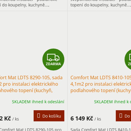
í do koupelny, kuchyně...,
topení do koupelny, kuchyně...
vším pro přerušované vytápění s
především pro přerušované vy
m...
rychlým...
Z
ZDARMA
Z
D
ort Mat LDTS 8290-105, sada
Comfort Mat LDTS 8410-105
A
 pro instalaci elektrického
4,1m2 pro instalaci elektri
ahového topení (kuchyň,
podlahového topení (kuchy
R
ba)
chodba)
SKLADEM ihned k odeslání
SKLADEM ihned k 
M
A
Do košíku
Do 
32 Kč
6 149 Kč
/ ks
/ ks
Comfort Mat LDTS 8290-105 pro
Sada Comfort Mat LDTS 8410-1