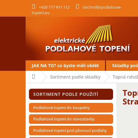
Přejít
+420 777 411 112
obchod@podlahove-
na
topeni.eu
obsah
JAK NA TO? co byste měli vědět
Skladby po
Domů
Sortiment podle skladby
Topná rohož
P
Top
Přeskočit
o
SORTIMENT PODLE POUŽITÍ
kategorie
s
Str
t
Podlahové topení do koupelny
r
a
Podlahové topení do novostavby
n
V
Podlahové topení pod plovoucí podlahy
n
ý