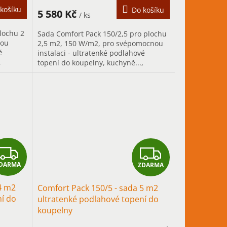
A
A
košíku
Do košíku
5 580 Kč
/ ks
lochu 2
Sada Comfort Pack 150/2,5 pro plochu
nou
2,5 m2, 150 W/m2, pro svépomocnou
é
instalaci - ultratenké podlahové
,
topení do koupelny, kuchyně...,
tápění s
především pro přerušované vytápění
s...
Z
Z
DARMA
ZDARMA
D
D
4 m2
Comfort Pack 150/5 - sada 5 m2
A
A
ní do
ultratenké podlahové topení do
koupelny
R
R