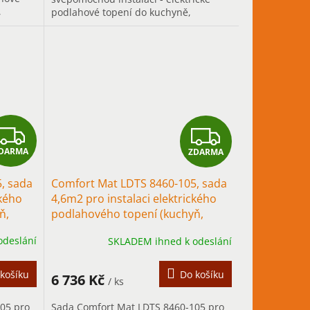
,
podlahové topení do kuchyně,
tápění s
chodby..., především pro trvalé
vytápění.
Z
Z
DARMA
ZDARMA
D
D
, sada
Comfort Mat LDTS 8460-105, sada
A
A
ckého
4,6m2 pro instalaci elektrického
ň,
podlahového topení (kuchyň,
R
R
chodba)
odeslání
SKLADEM ihned k odeslání
M
M
A
A
košíku
Do košíku
6 736 Kč
/ ks
05 pro
Sada Comfort Mat LDTS 8460-105 pro