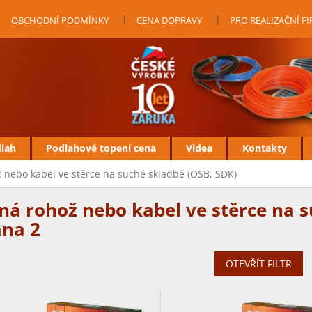
OBCHODNÍ PODMÍNKY
CENA DOPRAVY
PRO REALIZAČNÍ F
dlah
Podlahové topení cena
Videa
Kontakty
 nebo kabel ve stěrce na suché skladbě (OSB, SDK)
ná rohož nebo kabel ve stěrce na s
ana 2
OTEVŘÍT FILTR