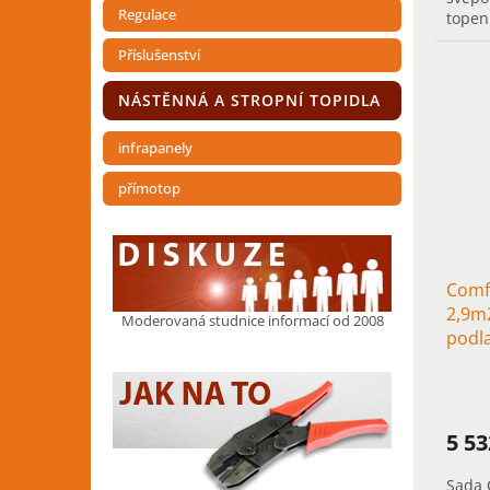
Regulace
topen
přede
Příslušenství
rychlý
NÁSTĚNNÁ A STROPNÍ TOPIDLA
infrapanely
přímotop
Comf
2,9m2
Moderovaná studnice informací od 2008
podl
chod
5 5
Sada 