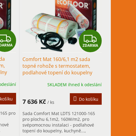
Z
Z
DARMA
ZDARMA
D
D
da
Comfort Mat 160/6,1 m2 sada
A
A
m,
topné rohože s termostatem,
lny
podlahové topení do koupelny
R
R
odeslání
SKLADEM ihned k odeslání
M
M
A
A
košíku
Do košíku
7 636 Kč
/ ks
165 pro
Sada Comfort Mat LDTS 121000-165
pro plochu 6,1m2, 160W/m2, pro
ahové
svépomocnou instalaci - podlahové
,
topení do koupelny, kuchyně...,