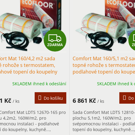
Z
ZDARMA
Z
D
ort Mat 160/4,2 m2 sada
Comfort Mat 160/5,1 m2 sa
A
é rohože s termostatem,
topné rohože s termostate
ahové topení do koupelny
podlahové topení do koupe
R
SKLADEM ihned k odeslání
SKLADEM ihned k 
M
A
Do košíku
Do 
41 Kč
6 861 Kč
/ ks
/ ks
Comfort Mat LDTS 12670-165 pro
Sada Comfort Mat LDTS 12810-
u 4,2m2, 160W/m2, pro
plochu 5,1m2, 160W/m2, pro
mocnou instalaci - podlahové
svépomocnou instalaci - podl
í do koupelny, kuchyně...,
topení do koupelny, kuchyně...