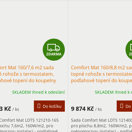
vším pro přerušované vytápění s
především pro přerušované vy
m...
rychlým...
Z
ZDARMA
Z
D
ort Mat 160/7,6 m2 sada
Comfort Mat 160/8,8 m2 sa
A
é rohože s termostatem,
topné rohože s termostate
ahové topení do koupelny
podlahové topení do koupe
R
SKLADEM ihned k odeslání
SKLADEM ihned k 
M
A
Do košíku
Do 
53 Kč
9 874 Kč
/ ks
/ ks
Comfort Mat LDTS 121210-165
Sada Comfort Mat LDTS 12140
lochu 7,6m2, 160W/m2, pro
pro plochu 8,8m2, 160W/m2, p
mocnou instalaci - podlahové
svépomocnou instalaci - podl