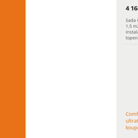
4 1
Sada 
1,5 m
instal
topen
přede
s...
Comfo
ultra
koup