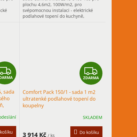
plochu 4,6m2, 100W/m2, pro
ické
svépomocnou instalaci - elektrické
podlahové topení do kuchyně,
é
chodby..., především pro trvalé
vytápění.
Z
Z
DARMA
ZDARMA
D
D
, sada
Comfort Pack 150/1 - sada 1 m2
A
A
ckého
ultratenké podlahové topení do
ň,
koupelny
R
R
odeslání
SKLADEM
M
M
A
A
košíku
Do košíku
3 914 Kč
/ ks