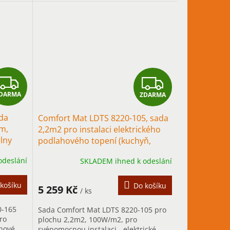
tápění s
především pro přerušované vytápění s
rychlým...
Z
Z
DARMA
ZDARMA
D
D
da
Comfort Mat LDTS 8220-105, sada
A
A
m,
2,2m2 pro instalaci elektrického
lny
podlahového topení (kuchyň,
R
R
chodba)
odeslání
SKLADEM ihned k odeslání
M
M
A
A
košíku
Do košíku
5 259 Kč
/ ks
0-165
Sada Comfort Mat LDTS 8220-105 pro
ro
plochu 2,2m2, 100W/m2, pro
ahové
svépomocnou instalaci - elektrické