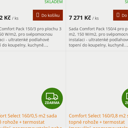
SKLADEM
S
M
A
Do košíku
Do 
92 Kč
7 271 Kč
/ ks
/ ks
Comfort Pack 150/3 pro plochu 3
Sada Comfort Pack 150/4 pro p
50 W/m2, pro svépomocnou
m2, 150 W/m2, pro svépomoc
aci - ultratenké podlahové
instalaci - ultratenké podlahov
í do koupelny, kuchyně...,
topení do koupelny, kuchyně...
vším pro přerušované vytápění s
především pro přerušované vy
m...
rychlým...
Z
ZDARMA
Z
D
rt Select 160/0,5 m2 sada
Comfort Select 160/0,8 m2
A
é rohože + termostat
topné rohože + termostat