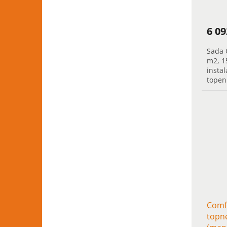
6 0
Sada 
m2, 1
instal
topen
přede
rychlý
Comfo
topn