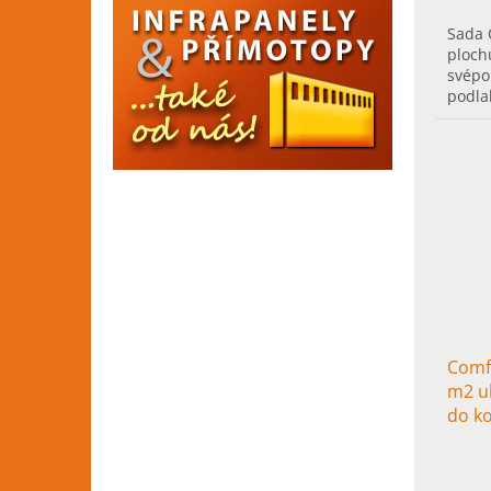
Sada 
ploch
svépo
podla
chodb
vytáp
Comfo
m2 u
do k