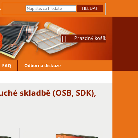
HLEDAT
IRMY
JAK REKLAMOVAT
VRÁCENÍ ZBOŽÍ
OCHRANA OSOBN
NÁKUPNÍ
Prázdný košík
KOŠÍK
FAQ
Odborná diskuze
uché skladbě (OSB, SDK)
,