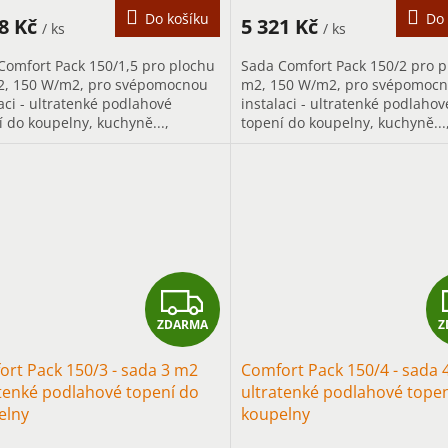
A
Do košíku
Do 
68 Kč
5 321 Kč
/ ks
/ ks
Comfort Pack 150/1,5 pro plochu
Sada Comfort Pack 150/2 pro p
2, 150 W/m2, pro svépomocnou
m2, 150 W/m2, pro svépomoc
aci - ultratenké podlahové
instalaci - ultratenké podlahov
í do koupelny, kuchyně...,
topení do koupelny, kuchyně...
vším pro přerušované vytápění
především pro přerušované vy
rychlým...
Z
ZDARMA
Z
D
rt Pack 150/3 - sada 3 m2
Comfort Pack 150/4 - sada 
A
tenké podlahové topení do
ultratenké podlahové tope
elny
koupelny
R