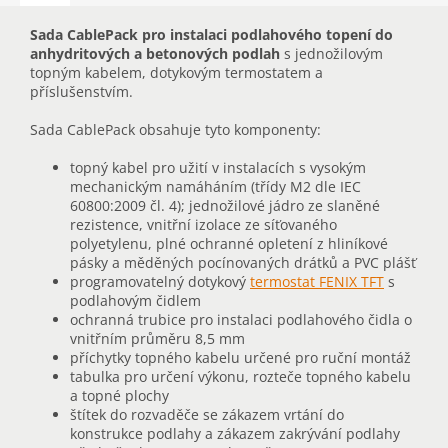
Sada CablePack pro instalaci podlahového topení do
anhydritových a betonových podlah
s jednožilovým
topným kabelem, dotykovým termostatem a
příslušenstvím.
Sada CablePack obsahuje tyto komponenty:
topný kabel pro užití v instalacích s vysokým
mechanickým namáháním (třídy M2 dle IEC
60800:2009 čl. 4); jednožilové jádro ze slaněné
rezistence, vnitřní izolace ze síťovaného
polyetylenu, plné ochranné opletení z hliníkové
pásky a měděných pocínovaných drátků a PVC plášť
programovatelný dotykový
termostat FENIX TFT
s
podlahovým čidlem
ochranná trubice pro instalaci podlahového čidla o
vnitřním průměru 8,5 mm
příchytky topného kabelu určené pro ruční montáž
tabulka pro určení výkonu, rozteče topného kabelu
a topné plochy
štítek do rozvaděče se zákazem vrtání do
konstrukce podlahy a zákazem zakrývání podlahy