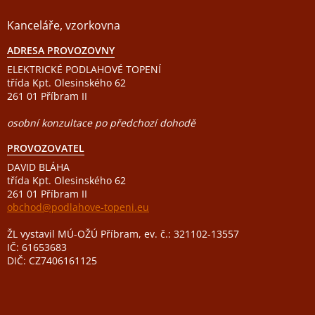
Kanceláře, vzorkovna
ADRESA PROVOZOVNY
ELEKTRICKÉ PODLAHOVÉ TOPENÍ
třída Kpt. Olesinského 62
261 01 Příbram II
osobní konzultace po předchozí dohodě
PROVOZOVATEL
DAVID BLÁHA
třída Kpt. Olesinského 62
261 01 Příbram II
obchod@podlahove-topeni.eu
ŽL vystavil MÚ-OŽÚ Příbram, ev. č.: 321102-13557
IČ: 61653683
DIČ: CZ7406161125