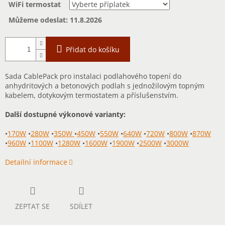
WiFi termostat
Můžeme odeslat:
11.8.2026
Přidat do košíku
Sada CablePack pro instalaci podlahového topení do
anhydritových a betonových podlah s jednožilovým topným
kabelem, dotykovým termostatem a příslušenstvím.
Další dostupné výkonové varianty:
•
170W
•
280W
•
350W
•
450W
•
550W
•
640W
•
720W
•
800W
•
870W
•
960W
•
1100W
•
1280W
•
1600W
•
1900W
•
2500W
•
3000W
Detailní informace
ZEPTAT SE
SDÍLET