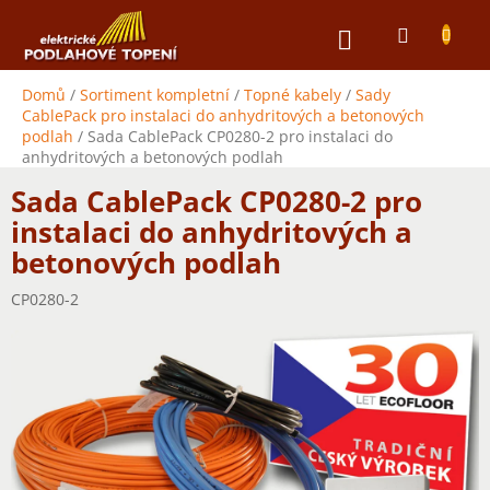
Přejít
NÁKUPNÍ
na
obsah
KOŠÍK
Domů
/
Sortiment kompletní
/
Topné kabely
/
Sady
CablePack pro instalaci do anhydritových a betonových
podlah
/
Sada CablePack CP0280-2 pro instalaci do
anhydritových a betonových podlah
Sada CablePack CP0280-2 pro
instalaci do anhydritových a
betonových podlah
CP0280-2