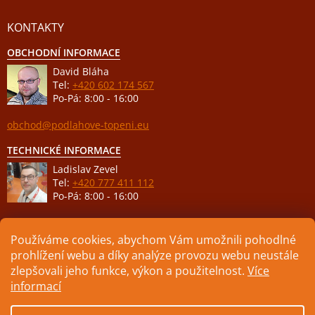
KONTAKTY
OBCHODNÍ INFORMACE
David Bláha
Tel:
+420 602 174 567
Po-Pá: 8:00 - 16:00
obchod@podlahove-topeni.eu
TECHNICKÉ INFORMACE
Ladislav Zevel
Tel:
+420 777 411 112
Po-Pá: 8:00 - 16:00
podpora@podlahove-topeni.eu
Používáme cookies, abychom Vám umožnili pohodlné
prohlížení webu a díky analýze provozu webu neustále
zlepšovali jeho funkce, výkon a použitelnost.
Více
informací
Vytvořil Shoptet