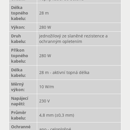
Délka
topného
28 m
kabelu
:
Výkon
:
280 W
Druh
jednožilový ze slaněné rezistence a
kabelu
:
ochranným opletením
Příkon
topného
280 W
kabelu
:
Délka
28 m - aktivní topná délka
kabelu
:
Měrný
10 W/m
výkon
:
Napájecí
230 V
napětí
:
Průměr
4,8 mm (±0,3 mm)
kabelu
:
Ochranné
ano - celoplošné