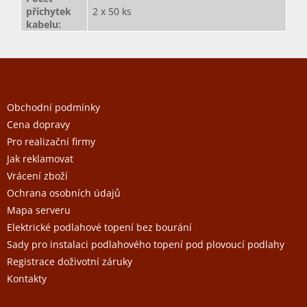
příchytek
2 x 50 ks
kabelu
:
Z
á
p
a
Obchodní podmínky
t
Cena dopravy
í
Pro realizační firmy
Jak reklamovat
Vrácení zboží
Ochrana osobních údajů
Mapa serveru
Elektrické podlahové topení bez bourání
Sady pro instalaci podlahového topení pod plovoucí podlahy
Registrace doživotní záruky
Kontakty