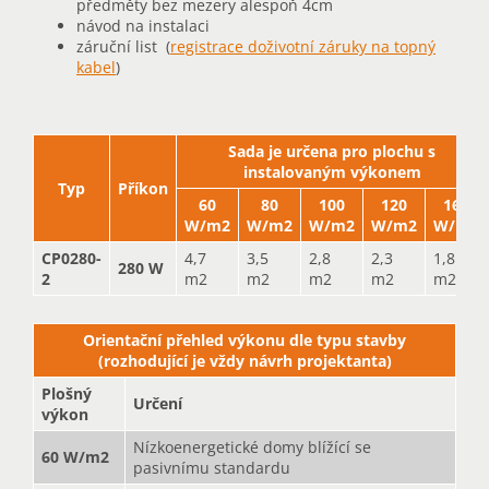
předměty bez mezery alespoň 4cm
návod na instalaci
záruční list (
registrace doživotní záruky na topný
kabel
)
Sada je určena pro plochu s
instalovaným výkonem
Typ
Příkon
60
80
100
120
160
W/m2
W/m2
W/m2
W/m2
W/m2
CP0280-
4,7
3,5
2,8
2,3
1,8
280 W
2
m2
m2
m2
m2
m2
Orientační přehled výkonu dle typu stavby
(rozhodující je vždy návrh projektanta)
Plošný
Určení
výkon
Nízkoenergetické domy blížící se
60 W/m2
pasivnímu standardu