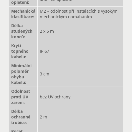
opletení
:
Mechanická
M2 – odolnost při instalacích s vysokým
klasifikace
:
mechanickým namáháním
Délka
studených
2 x 5 m
konců
:
Krytí
topného
IP 67
kabelu
:
Minimální
poloměr
3 cm
ohybu
kabelu
:
Odolnost
proti UV
bez UV ochrany
záření
:
Délka
ochranné
2 m
trubice
:
Počet