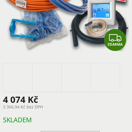
Z
ZDARMA
D
A
R
M
A
4 074 Kč
3 366,94 Kč
bez DPH
Měrná
SKLADEM
cena: