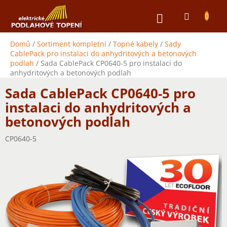
Přejít
NÁKUPNÍ
na
obsah
KOŠÍK
Domů
/
Sortiment kompletní
/
Topné kabely
/
Sady
CablePack pro instalaci do anhydritových a betonových
podlah
/
Sada CablePack CP0640-5 pro instalaci do
anhydritových a betonových podlah
Sada CablePack CP0640-5 pro
instalaci do anhydritových a
betonových podlah
CP0640-5