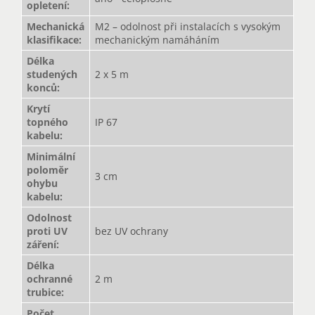
opletení
:
Mechanická
M2 – odolnost při instalacích s vysokým
klasifikace
:
mechanickým namáháním
Délka
studených
2 x 5 m
konců
:
Krytí
topného
IP 67
kabelu
:
Minimální
poloměr
3 cm
ohybu
kabelu
:
Odolnost
proti UV
bez UV ochrany
záření
:
Délka
ochranné
2 m
trubice
:
Počet