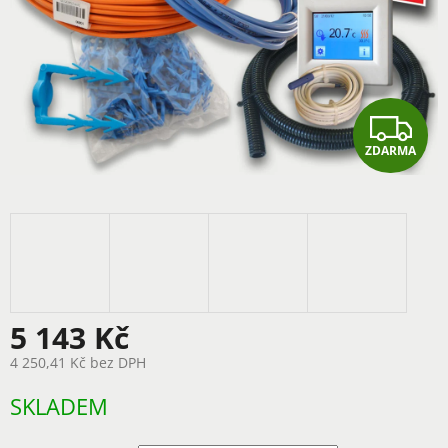
Z
ZDARMA
D
A
R
M
A
5 143 Kč
4 250,41 Kč
bez DPH
Měrná
SKLADEM
cena: