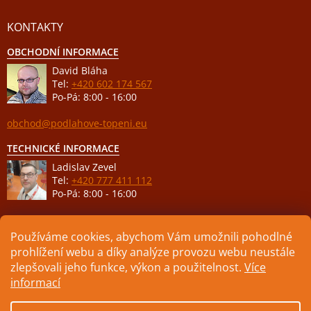
KONTAKTY
OBCHODNÍ INFORMACE
David Bláha
Tel:
+420 602 174 567
Po-Pá: 8:00 - 16:00
obchod@podlahove-topeni.eu
TECHNICKÉ INFORMACE
Ladislav Zevel
Tel:
+420 777 411 112
Po-Pá: 8:00 - 16:00
podpora@podlahove-topeni.eu
Používáme cookies, abychom Vám umožnili pohodlné
prohlížení webu a díky analýze provozu webu neustále
zlepšovali jeho funkce, výkon a použitelnost.
Více
informací
Vytvořil Shoptet