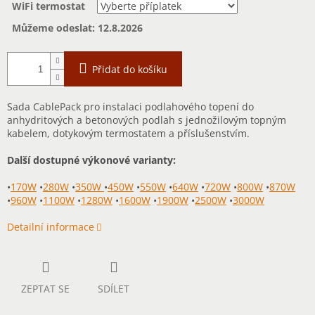
WiFi termostat
Můžeme odeslat:
12.8.2026
Přidat do košíku
Sada CablePack pro instalaci podlahového topení do
anhydritových a betonových podlah s jednožilovým topným
kabelem, dotykovým termostatem a příslušenstvím.
Další dostupné výkonové varianty:
•
170W
•
280W
•
350W
•
450W
•
550W
•
640W
•
720W
•
800W
•
870W
•
960W
•
1100W
•
1280W
•
1600W
•
1900W
•
2500W
•
3000W
Detailní informace
ZEPTAT SE
SDÍLET