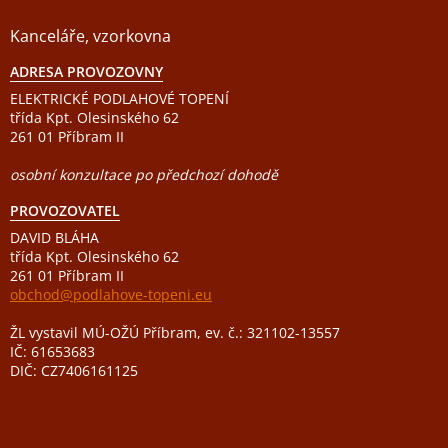
Kanceláře, vzorkovna
ADRESA PROVOZOVNY
ELEKTRICKÉ PODLAHOVÉ TOPENÍ
třída Kpt. Olesinského 62
261 01 Příbram II
osobní konzultace po předchozí dohodě
PROVOZOVATEL
DAVID BLÁHA
třída Kpt. Olesinského 62
261 01 Příbram II
obchod@podlahove-topeni.eu
ŽL vystavil MÚ-OŽÚ Příbram, ev. č.: 321102-13557
IČ: 61653683
DIČ: CZ7406161125