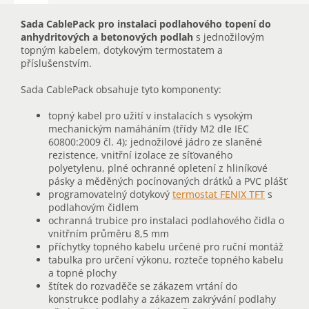
Sada CablePack pro instalaci podlahového topení do
anhydritových a betonových podlah
s jednožilovým
topným kabelem, dotykovým termostatem a
příslušenstvím.
Sada CablePack obsahuje tyto komponenty:
topný kabel pro užití v instalacích s vysokým
mechanickým namáháním (třídy M2 dle IEC
60800:2009 čl. 4); jednožilové jádro ze slaněné
rezistence, vnitřní izolace ze síťovaného
polyetylenu, plné ochranné opletení z hliníkové
pásky a měděných pocínovaných drátků a PVC plášť
programovatelný dotykový
termostat FENIX TFT
s
podlahovým čidlem
ochranná trubice pro instalaci podlahového čidla o
vnitřním průměru 8,5 mm
příchytky topného kabelu určené pro ruční montáž
tabulka pro určení výkonu, rozteče topného kabelu
a topné plochy
štítek do rozvaděče se zákazem vrtání do
konstrukce podlahy a zákazem zakrývání podlahy