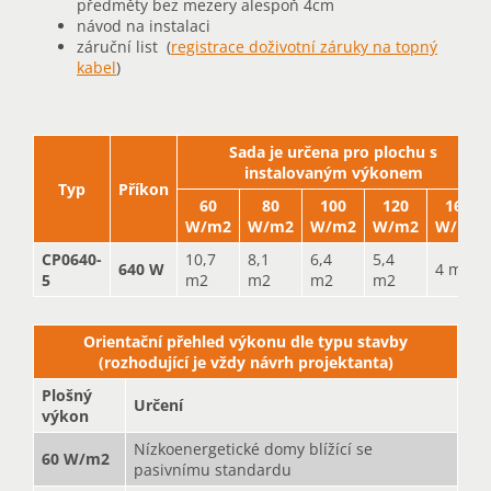
předměty bez mezery alespoň 4cm
návod na instalaci
záruční list (
registrace doživotní záruky na topný
kabel
)
Sada je určena pro plochu s
instalovaným výkonem
Typ
Příkon
60
80
100
120
160
W/m2
W/m2
W/m2
W/m2
W/m2
CP0640-
10,7
8,1
6,4
5,4
640 W
4 m2
5
m2
m2
m2
m2
Orientační přehled výkonu dle typu stavby
(rozhodující je vždy návrh projektanta)
Plošný
Určení
výkon
Nízkoenergetické domy blížící se
60 W/m2
pasivnímu standardu