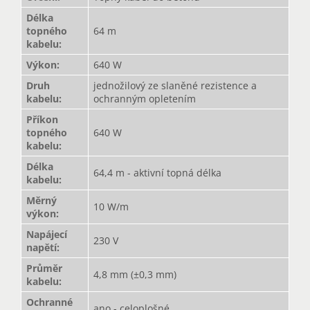
Délka
topného
64 m
kabelu
:
Výkon
:
640 W
Druh
jednožilový ze slaněné rezistence a
kabelu
:
ochranným opletením
Příkon
topného
640 W
kabelu
:
Délka
64,4 m - aktivní topná délka
kabelu
:
Měrný
10 W/m
výkon
:
Napájecí
230 V
napětí
:
Průměr
4,8 mm (±0,3 mm)
kabelu
:
Ochranné
ano - celoplošné